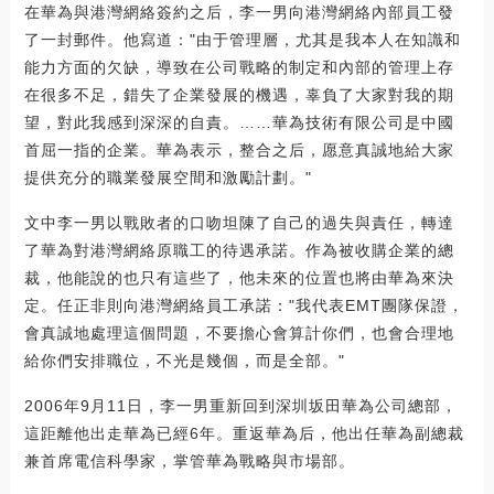
在華為與港灣網絡簽約之后，李一男向港灣網絡內部員工發
了一封郵件。他寫道："由于管理層，尤其是我本人在知識和
能力方面的欠缺，導致在公司戰略的制定和內部的管理上存
在很多不足，錯失了企業發展的機遇，辜負了大家對我的期
望，對此我感到深深的自責。……華為技術有限公司是中國
首屈一指的企業。華為表示，整合之后，愿意真誠地給大家
提供充分的職業發展空間和激勵計劃。"
文中李一男以戰敗者的口吻坦陳了自己的過失與責任，轉達
了華為對港灣網絡原職工的待遇承諾。作為被收購企業的總
裁，他能說的也只有這些了，他未來的位置也將由華為來決
定。任正非則向港灣網絡員工承諾："我代表EMT團隊保證，
會真誠地處理這個問題，不要擔心會算計你們，也會合理地
給你們安排職位，不光是幾個，而是全部。"
2006年9月11日，李一男重新回到深圳坂田華為公司總部，
這距離他出走華為已經6年。重返華為后，他出任華為副總裁
兼首席電信科學家，掌管華為戰略與市場部。