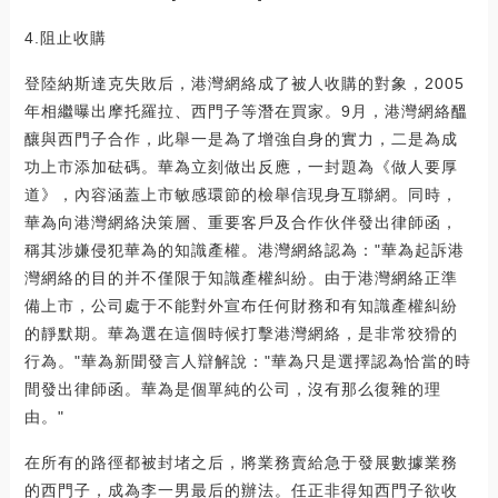
4.阻止收購
登陸納斯達克失敗后，港灣網絡成了被人收購的對象，2005
年相繼曝出摩托羅拉、西門子等潛在買家。9月，港灣網絡醞
釀與西門子合作，此舉一是為了增強自身的實力，二是為成
功上市添加砝碼。華為立刻做出反應，一封題為《做人要厚
道》，內容涵蓋上市敏感環節的檢舉信現身互聯網。同時，
華為向港灣網絡決策層、重要客戶及合作伙伴發出律師函，
稱其涉嫌侵犯華為的知識產權。港灣網絡認為："華為起訴港
灣網絡的目的并不僅限于知識產權糾紛。由于港灣網絡正準
備上市，公司處于不能對外宣布任何財務和有知識產權糾紛
的靜默期。華為選在這個時候打擊港灣網絡，是非常狡猾的
行為。"華為新聞發言人辯解說："華為只是選擇認為恰當的時
間發出律師函。華為是個單純的公司，沒有那么復雜的理
由。"
在所有的路徑都被封堵之后，將業務賣給急于發展數據業務
的西門子，成為李一男最后的辦法。任正非得知西門子欲收