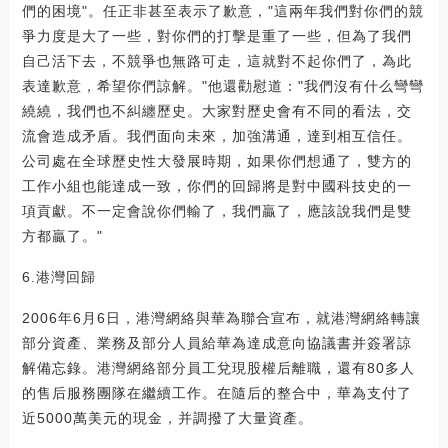
們的困境"。任正非甚至表示了歉意，"這兩年我們對你們的競
爭力度是大了一些，對你們的打擊是重了一些，但為了我們
自己活下去，不競爭也無路可走，這就對不起你們了，為此
表達歉意，希望你們諒解。"他還勸慰道："我們沒有什么彎彎
繞繞，我們也不糾纏歷史。大家對歷史會有不同的看法，交
流會造成矛盾。我們面向未來，加強溝通，達到相互信任。
公司處在全球歷史性大發展時期，如果你們想通了，雙方的
工作小組也能達成一致，你們的回歸將是對中國科技史的一
項貢獻。不一定會說你們輸了，我們贏了，應該說我們是雙
方都贏了。"
6.港灣回歸
2006年6月6日，港灣網絡與華為聯合宣布，就港灣網絡轉讓
部分資產、業務及部分人員給華為達成意向協議書并簽署諒
解備忘錄。港灣網絡部分員工兌現股權后離職，還有80多人
的售后服務團隊在繼續工作。在隨后的整合中，華為支付了
近5000萬美元的現金，并調撥了大量資產。