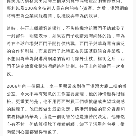
億美元的價格賣出港灣三個系列寬帶高端產品的全部技術、
專利以及100余名技術人員在內的核心資產。之后，港灣網絡
將轉型為企業網服務商，以擺脫與華為的競爭。
這時，任正非繼續窮追猛打，不失時機地給西門子總裁發了
一封郵件，明確表示，如果西門子收購港灣網絡的話，華為
將在全球市場與西門子開打價格戰。西門子與華為還有廣泛
的合作和利益，而且西門子此時正在與諾基亞談合并業務，
不想因為華為與港灣網絡的官司而節外生枝。權衡之后，西
門子決定放棄收購港灣網絡的計劃。任正非的策略再一次奏
效。
2006年的一個周末，李一男照常來到位于港灣大廈二樓的辦
公室。今天不再有緊急的工作需要處理，他的神情顯得很輕
松。更重要的是，他不用再面對員工們或憤怒或失望或傷感
的臉龐了。他已經做出最后決定，將港灣網絡的部分資產和
業務轉讓給華為，這是一個明智的也是痛苦的決定。他雖然
心有不甘，但總算擺脫了種種糾纏，卸下了沉重的包袱，從
肉體到心靈都變得輕盈了。