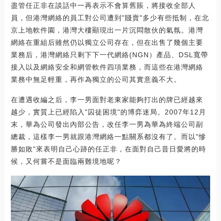
盡管任正非在談話中一再表示不會算舊賬，將接收全部人
員，但港灣網絡的員工對公司遭到"賤賣"多少有些抵制，在北
京上地軟件園，港灣大樓顯現出一片沉悶散伙的氣氛。港灣
網絡在重組后雖然仍以獨立公司存在，但在出售了幾個主要
業務后，港灣網絡只剩下下一代網絡(NGN）產品、DSL寬帶
接入以及網絡安全和網管軟件四項業務，而這些在港灣網絡
業務中無足輕重，再作為獨立的公司其實意義不大。
在遭遇收編之后，李一男面對老東家能夠打出的牌已經越來
越少，實質上已經陷入"囚徒困境"的博弈迷局。2007年12月
末，華為公司發出內部公告，改任李一男為華為終端公司副
總裁，這樣李一男就跟港灣網絡一點關系都沒有了。而以"慘
勝如敗"來表明自己心跡的任正非，在面對自己昔日愛將的時
候，又何嘗不是面臨兩難境地呢？