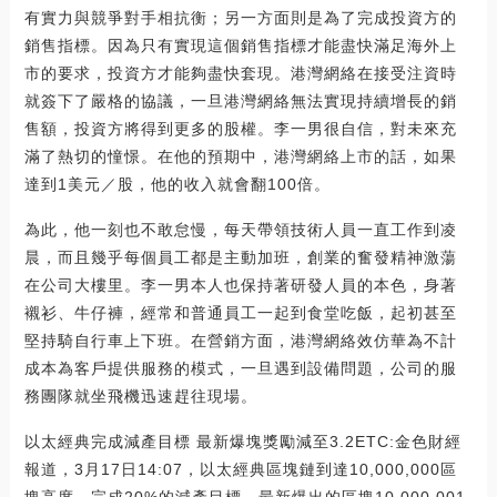
有實力與競爭對手相抗衡；另一方面則是為了完成投資方的
銷售指標。因為只有實現這個銷售指標才能盡快滿足海外上
市的要求，投資方才能夠盡快套現。港灣網絡在接受注資時
就簽下了嚴格的協議，一旦港灣網絡無法實現持續增長的銷
售額，投資方將得到更多的股權。李一男很自信，對未來充
滿了熱切的憧憬。在他的預期中，港灣網絡上市的話，如果
達到1美元／股，他的收入就會翻100倍。
為此，他一刻也不敢怠慢，每天帶領技術人員一直工作到凌
晨，而且幾乎每個員工都是主動加班，創業的奮發精神激蕩
在公司大樓里。李一男本人也保持著研發人員的本色，身著
襯衫、牛仔褲，經常和普通員工一起到食堂吃飯，起初甚至
堅持騎自行車上下班。在營銷方面，港灣網絡效仿華為不計
成本為客戶提供服務的模式，一旦遇到設備問題，公司的服
務團隊就坐飛機迅速趕往現場。
以太經典完成減產目標 最新爆塊獎勵減至3.2ETC:金色財經
報道，3月17日14:07，以太經典區塊鏈到達10,000,000區