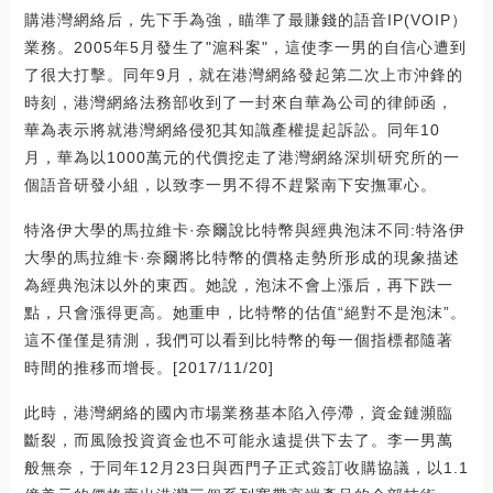
購港灣網絡后，先下手為強，瞄準了最賺錢的語音IP(VOIP）
業務。2005年5月發生了"滬科案"，這使李一男的自信心遭到
了很大打擊。同年9月，就在港灣網絡發起第二次上市沖鋒的
時刻，港灣網絡法務部收到了一封來自華為公司的律師函，
華為表示將就港灣網絡侵犯其知識產權提起訴訟。同年10
月，華為以1000萬元的代價挖走了港灣網絡深圳研究所的一
個語音研發小組，以致李一男不得不趕緊南下安撫軍心。
特洛伊大學的馬拉維卡·奈爾說比特幣與經典泡沫不同:特洛伊
大學的馬拉維卡·奈爾將比特幣的價格走勢所形成的現象描述
為經典泡沫以外的東西。她說，泡沫不會上漲后，再下跌一
點，只會漲得更高。她重申，比特幣的估值“絕對不是泡沫”。
這不僅僅是猜測，我們可以看到比特幣的每一個指標都隨著
時間的推移而增長。[2017/11/20]
此時，港灣網絡的國內市場業務基本陷入停滯，資金鏈瀕臨
斷裂，而風險投資資金也不可能永遠提供下去了。李一男萬
般無奈，于同年12月23日與西門子正式簽訂收購協議，以1.1