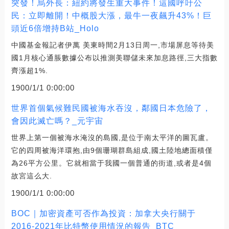
突發！烏外長：紐約將發生重大事件！這國呼吁公
民：立即離開！中概股大漲，最牛一夜飆升43%！巨
頭近6倍增持B站_Holo
中國基金報記者伊萬 美東時間2月13日周一,市場屏息等待美
國1月核心通脹數據公布以推測美聯儲未來加息路徑,三大指數
齊漲超1%.
1900/1/1 0:00:00
世界首個氣候難民國被海水吞沒，鄰國日本危險了，
會因此滅亡嗎？_元宇宙
世界上第一個被海水淹沒的島國,是位于南太平洋的圖瓦盧。
它的四周被海洋環抱,由9個珊瑚群島組成,國土陸地總面積僅
為26平方公里。它就相當于我國一個普通的街道,或者是4個
故宮這么大.
1900/1/1 0:00:00
BOC｜加密資產可否作為投資：加拿大央行關于
2016-2021年比特幣使用情況的報告_BTC