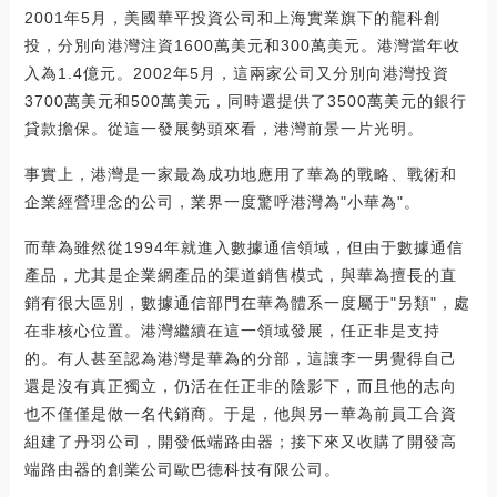
2001年5月，美國華平投資公司和上海實業旗下的龍科創
投，分別向港灣注資1600萬美元和300萬美元。港灣當年收
入為1.4億元。2002年5月，這兩家公司又分別向港灣投資
3700萬美元和500萬美元，同時還提供了3500萬美元的銀行
貸款擔保。從這一發展勢頭來看，港灣前景一片光明。
事實上，港灣是一家最為成功地應用了華為的戰略、戰術和
企業經營理念的公司，業界一度驚呼港灣為"小華為"。
而華為雖然從1994年就進入數據通信領域，但由于數據通信
產品，尤其是企業網產品的渠道銷售模式，與華為擅長的直
銷有很大區別，數據通信部門在華為體系一度屬于"另類"，處
在非核心位置。港灣繼續在這一領域發展，任正非是支持
的。有人甚至認為港灣是華為的分部，這讓李一男覺得自己
還是沒有真正獨立，仍活在任正非的陰影下，而且他的志向
也不僅僅是做一名代銷商。于是，他與另一華為前員工合資
組建了丹羽公司，開發低端路由器；接下來又收購了開發高
端路由器的創業公司歐巴德科技有限公司。