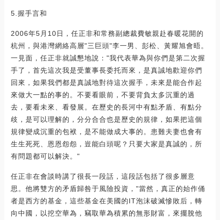
5.握手言和
2006年5月10日，任正非和常務副總裁費敏親赴春暖花開的
杭州，與港灣網絡高層"三巨頭"李一男、彭松、黃耀旭會晤。
一見面，任正非就誠懇地說："我代表華為與你們是第二次握
手了，首先這次我是受董事長委托而來，是真誠地歡迎你們
回來，如果我們都是真誠地對待這次握手，未來是能合作起
來做大一點的事的。不要看眼前，不要背負太多沉重的過
去，要看未來、看發展。在歷史的長河中有點矛盾、有點分
歧，是可以理解的，分分合合也是歷史的規律，如果把這個
規律變成沉重的包袱，是不能做成大事的。患難夫妻也會有
生生死死、恩恩怨怨，豈能白頭呢？只要大家是真誠的，所
有問題都可以解決。"
任正非在會談時講了很長一段話，這段話包括了很多層意
思。他將雙方的矛盾歸咎于風險投資，"當然，真正的始作俑
者是西方的基金，這些基金在美國的IT泡沫破滅慘敗后，轉
向中國，以挖空華為，竊取華為積累的無形財富，來擺脫他