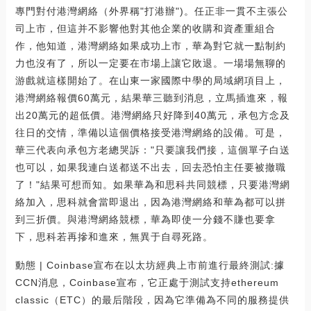
專門對付港灣網絡（外界稱"打港辦")。任正非一貫不主張公
司上市，但這并不影響他對其他企業的收購和資產重組合
作，他知道，港灣網絡如果成功上市，華為對它就一點制約
力也沒有了，所以一定要在市場上讓它敗退。一場場無聊的
游戲就這樣開始了。在山東一家國際中學的局域網項目上，
港灣網絡報價60萬元，結果華三聽到消息，立馬插進來，報
出20萬元的超低價。港灣網絡只好降到40萬元，承包方念及
往日的交情，準備以這個價格接受港灣網絡的設備。可是，
華三代表向承包方老總哭訴："只要讓我們接，這個單子白送
也可以，如果我連白送都送不出去，回去恐怕主任要被撤職
了！"結果可想而知。如果華為和思科共同競標，只要港灣網
絡加入，思科就會當即退出，因為港灣網絡和華為都可以拼
到三折價。與港灣網絡競標，華為即使一分錢不賺也要拿
下，思科若再摻和進來，無異于自尋死路。
動態 | Coinbase宣布在以太坊經典上市前進行最終測試:據
CCN消息，Coinbase宣布，它正處于測試支持ethereum
classic（ETC）的最后階段，因為它準備為不同的服務提供