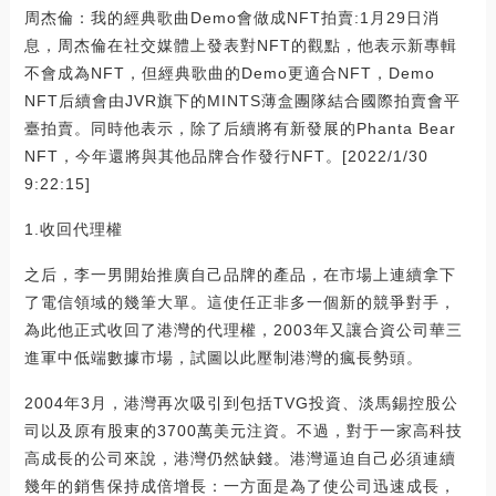
周杰倫：我的經典歌曲Demo會做成NFT拍賣:1月29日消
息，周杰倫在社交媒體上發表對NFT的觀點，他表示新專輯
不會成為NFT，但經典歌曲的Demo更適合NFT，Demo
NFT后續會由JVR旗下的MINTS薄盒團隊結合國際拍賣會平
臺拍賣。同時他表示，除了后續將有新發展的Phanta Bear
NFT，今年還將與其他品牌合作發行NFT。[2022/1/30
9:22:15]
1.收回代理權
之后，李一男開始推廣自己品牌的產品，在市場上連續拿下
了電信領域的幾筆大單。這使任正非多一個新的競爭對手，
為此他正式收回了港灣的代理權，2003年又讓合資公司華三
進軍中低端數據市場，試圖以此壓制港灣的瘋長勢頭。
2004年3月，港灣再次吸引到包括TVG投資、淡馬錫控股公
司以及原有股東的3700萬美元注資。不過，對于一家高科技
高成長的公司來說，港灣仍然缺錢。港灣逼迫自己必須連續
幾年的銷售保持成倍增長：一方面是為了使公司迅速成長，