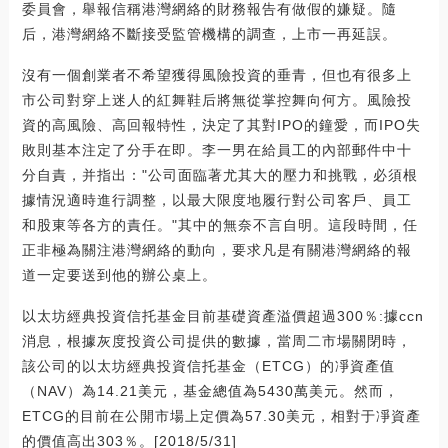
委員會，舉報信稱港灣網絡的財務報告有做假的嫌疑。隨
后，港灣網絡不斷接受監管機構的調查，上市一再延誤。
沒有一個創業者不希望獲得風險投資的垂青，但也有很多上
市公司對穿上迷人的紅舞鞋后將無從掌控舞向何方。風險投
資的高風險、高回報特性，決定了其對IPO的鐘愛，而IPO失
敗則基本注定了分手在即。李一男在給員工的內部郵件中十
分自責，并指出："公司面臨著尤其大的壓力和挑戰，必須根
據情況適時進行調整，以最大限度地履行對公司客戶、員工
和股東等各方的責任。"其中的無奈不言自明。這段時間，任
正非極為關注港灣網絡的動向，要求凡是有關港灣網絡的報
道一定要送到他的辦公桌上。
以太坊經典投資信托基金目前基礎資產溢價超過300％:據ccn
消息，根據灰度投資公司提供的數據，當周二市場關閉時，
該公司的以太坊經典投資信托基金（ETCG）的凈資產值
（NAV）為14.21美元，基金總值為5430萬美元。然而，
ETCG的目前在公開市場上定價為57.30美元，相對于凈資產
的價值高出303％。[2018/5/31]