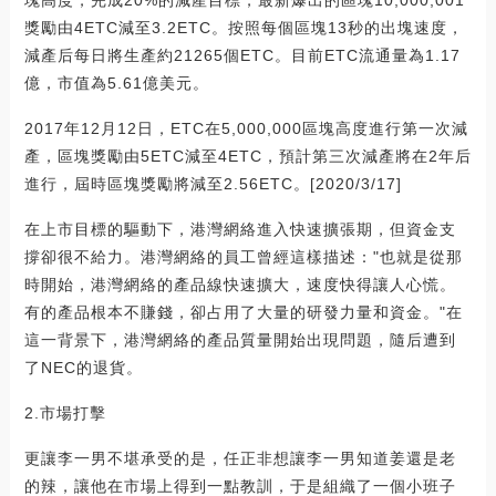
塊高度，完成20%的減產目標，最新爆出的區塊10,000,001
獎勵由4ETC減至3.2ETC。按照每個區塊13秒的出塊速度，
減產后每日將生產約21265個ETC。目前ETC流通量為1.17
億，市值為5.61億美元。
2017年12月12日，ETC在5,000,000區塊高度進行第一次減
產，區塊獎勵由5ETC減至4ETC，預計第三次減產將在2年后
進行，屆時區塊獎勵將減至2.56ETC。[2020/3/17]
在上市目標的驅動下，港灣網絡進入快速擴張期，但資金支
撐卻很不給力。港灣網絡的員工曾經這樣描述："也就是從那
時開始，港灣網絡的產品線快速擴大，速度快得讓人心慌。
有的產品根本不賺錢，卻占用了大量的研發力量和資金。"在
這一背景下，港灣網絡的產品質量開始出現問題，隨后遭到
了NEC的退貨。
2.市場打擊
更讓李一男不堪承受的是，任正非想讓李一男知道姜還是老
的辣，讓他在市場上得到一點教訓，于是組織了一個小班子