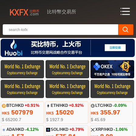
比特幣交易所
BTC/HKD
+0.91%
ETH/HKD
+0.92%
LTC/HKD
-0.09%
507979
15020
355.97
HK$
HK$
HK$
$ 65200.7
$ 1927.9
$ 45.69
ADA/HKD
-4.12%
SOL/HKD
+0.79%
XRP/HKD
-1.06%