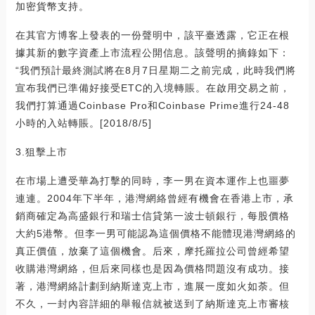
加密貨幣支持。
在其官方博客上發表的一份聲明中，該平臺透露，它正在根
據其新的數字資產上市流程公開信息。該聲明的摘錄如下：
“我們預計最終測試將在8月7日星期二之前完成，此時我們將
宣布我們已準備好接受ETC的入境轉賬。在啟用交易之前，
我們打算通過Coinbase Pro和Coinbase Prime進行24-48
小時的入站轉賬。[2018/8/5]
3.狙擊上市
在市場上遭受華為打擊的同時，李一男在資本運作上也噩夢
連連。2004年下半年，港灣網絡曾經有機會在香港上市，承
銷商確定為高盛銀行和瑞士信貸第一波士頓銀行，每股價格
大約5港幣。但李一男可能認為這個價格不能體現港灣網絡的
真正價值，放棄了這個機會。后來，摩托羅拉公司曾經希望
收購港灣網絡，但后來同樣也是因為價格問題沒有成功。接
著，港灣網絡計劃到納斯達克上市，進展一度如火如荼。但
不久，一封內容詳細的舉報信就被送到了納斯達克上市審核