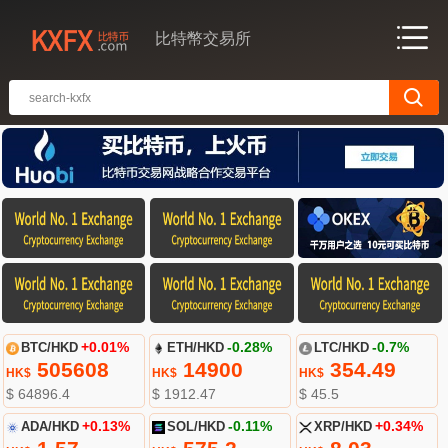
比特幣交易所
BTC/HKD
+0.01%
ETH/HKD
-0.28%
LTC/HKD
-0.7%
505608
14900
354.49
HK$
HK$
HK$
$ 64896.4
$ 1912.47
$ 45.5
ADA/HKD
+0.13%
SOL/HKD
-0.11%
XRP/HKD
+0.34%