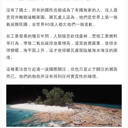
沒有了國土，所有的國民也都成為了有國無家的人。沒人愿
意背井離鄉遠離家園。圖瓦盧人認為，他們是世界上第一個
氣候難民國，全世界60億人都欠他們一個道歉。
在工業發展的幾百年間，人類隨意砍伐森林，焚燒工業燃料
等行為，導致二氧化碳排放量增高，溫室效應嚴重，使得全
球變暖，海平面上升，這才使得圖瓦盧面臨被海水淹沒的困
境。
這種看法曾引起過一波國際關注，但也只是止于關注的層面
而已。他們的抱怨并沒有得到任何實質性的補償。