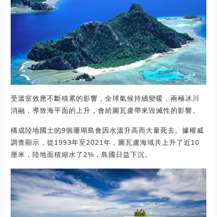
受溫室效應不斷積累的影響，全球氣候持續變暖，兩極冰川
消融，導致海平面的上升，會給圖瓦盧帶來毀滅性的影響。
構成陸地國土的9個珊瑚島會因水溫升高而大量死去。據權威
調查顯示，從1993年至2021年，圖瓦盧海域共上升了近10
厘米，陸地面積縮水了2%，島國日益下沉。