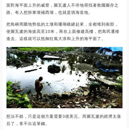
面對海平面上升的威脅，圖瓦盧人不停地尋找著救國圖存之
路。有人想拆東墻補西墻，也就是填海造地。
把島嶼周圍地勢低的土壤和珊瑚礁鏟起來，全都堆到南部，
使圖瓦盧的海拔高至10米，再在上面修建高樓，把島民遷移
進去。這樣就可以抵御狂風大浪和上升的海平面了。
想法不錯，只是這個方案需要3億美元。而圖瓦盧的經濟太落
后了，拿不出這筆錢。