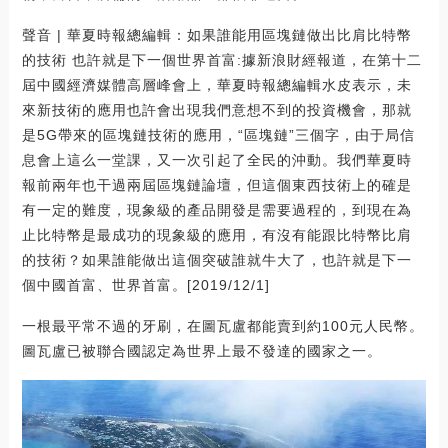
聲音 | 華夏時報總編輯：如果誰能用區塊鏈做出比肩比特幣
的技術 也許就是下一個世界首富:據新浪財經報道，在第十二
屆中國經濟媒體高層峰會上，華夏時報總編輯水皮表示，未
來新技術的應用也許會出現我們意想不到的投資機會，那就
是5G帶來的區塊鏈技術的應用，“區塊鏈”三個字，由于局信
息會上這么一堂課，又一次引起了全民的沖動。我們華夏時
報前兩年也干過兩屆區塊鏈論壇，但這個東西技術上的確是
有一定的難度，現象級的產品開發是需要過程的，到現在為
止比特幣是最成功的現象級的應用，有沒有能跟比特幣比肩
的技術？如果誰能做出這個突破誰就牛大了，也許就是下一
個中國首富、世界首富。[2019/12/1]
一根最平常不過的牙刷，在圖瓦盧都能賣到約100元人民幣。
圖瓦盧已被聯合國認定為世界上最不發達的國家之一。