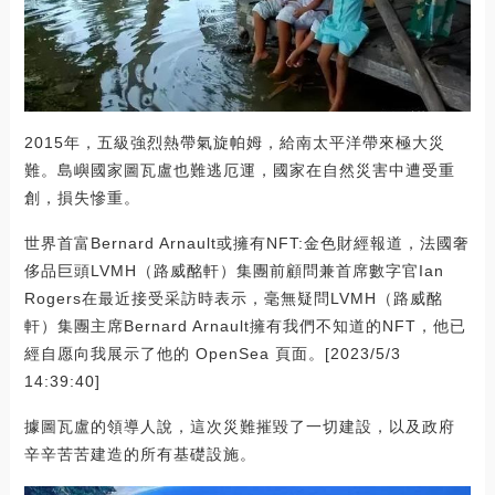
2015年，五級強烈熱帶氣旋帕姆，給南太平洋帶來極大災
難。島嶼國家圖瓦盧也難逃厄運，國家在自然災害中遭受重
創，損失慘重。
世界首富Bernard Arnault或擁有NFT:金色財經報道，法國奢
侈品巨頭LVMH（路威酩軒）集團前顧問兼首席數字官Ian
Rogers在最近接受采訪時表示，毫無疑問LVMH（路威酩
軒）集團主席Bernard Arnault擁有我們不知道的NFT，他已
經自愿向我展示了他的 OpenSea 頁面。[2023/5/3
14:39:40]
據圖瓦盧的領導人說，這次災難摧毀了一切建設，以及政府
辛辛苦苦建造的所有基礎設施。