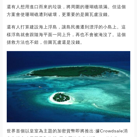
還有人想用進口而來的垃圾，將周圍的珊瑚礁填滿。但這個
方案會使珊瑚礁遭到破壞，更重要的是圖瓦盧沒錢。
還有人打算建設海上浮島，讓島民搬遷到漂浮的小島上。這
樣浮島就會跟隨海平面一同上升，再也不會被淹沒了。這個
拯救方法也不錯，但圖瓦盧還是沒錢。
世界首個以皇室為主題的加密貨幣即將推出:據Crowdsale消