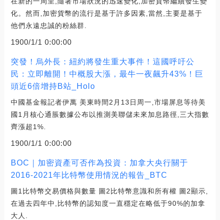
在新的一周里,隨著市場狀況的迅速變化,加密貨幣繼續發生變
化。然而,加密貨幣的流行是基于許多因素,當然,主要是基于
他們永遠忠誠的粉絲群.
1900/1/1 0:00:00
突發！烏外長：紐約將發生重大事件！這國呼吁公
民：立即離開！中概股大漲，最牛一夜飆升43%！巨
頭近6倍增持B站_Holo
中國基金報記者伊萬 美東時間2月13日周一,市場屏息等待美
國1月核心通脹數據公布以推測美聯儲未來加息路徑,三大指數
齊漲超1%.
1900/1/1 0:00:00
BOC｜加密資產可否作為投資：加拿大央行關于
2016-2021年比特幣使用情況的報告_BTC
圖1比特幣交易價格與數量 圖2比特幣意識和所有權 圖2顯示,
在過去四年中,比特幣的認知度一直穩定在略低于90%的加拿
大人.