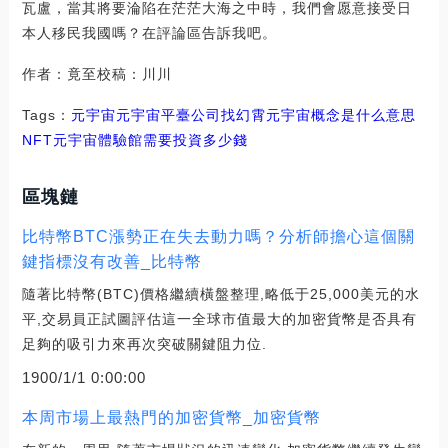
瓦盧，當其將要淪陷在茫茫大海之中時，我們會愿意接受日
本人移民我國嗎？在評論區告訴我吧。
作者：竟至校稿：川川
Tags：
元宇宙元宇宙平臺公司找幻霄
元宇宙概念是什么意思
NFT
元宇宙體驗館需要投資多少錢
區塊鏈
比特幣BTC漲勢正在失去動力嗎？分析師擔心這個關
鍵指標沒有改善_比特幣
隨著比特幣(BTC)價格繼續橫盤整理,略低于25,000美元的水
平,交易員正試圖評估這一全球市值最大的加密貨幣是否具有
足夠的吸引力來再次突破關鍵阻力位.
1900/1/1 0:00:00
本周市場上最熱門的加密貨幣_加密貨幣