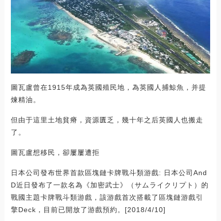
圖瓦盧曾在1915年成為英國殖民地，為英國人捕鯨魚，并提
煉精油。
但由于這里土地貧瘠，資源匱乏，幾十年之后英國人也搬走
了。
圖瓦盧想移民，卻屢屢遭拒
日本公司發布世界首款區塊鏈卡牌戰斗類游戲: 日本公司And
D近日發布了一款名為《加密武士》（サムライクリプト）的
戰國主題卡牌戰斗類游戲，該游戲首次搭載了區塊鏈游戲引
擎Deck，目前已開放了游戲預約。[2018/4/10]