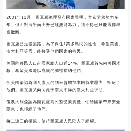
2001年11月，圖瓦盧總理發布國家聲明，宣布雖然努力多
年，但面對海平面上升已經無能為力，迫不得已只能選擇舉
國撤離。
圖瓦盧已走投無路，為了保住1萬多島民的性命，希望美國、
澳大利亞等國，能接受他們國家的移民。
美國的移民人口占國家總人口近14%。圖瓦盧首先向美國求
救，希望美國能以寬廣的胸襟接納他們。
但美國卻認為圖瓦盧人的到來會增加本國就業壓力，拒絕了
他們。圖瓦盧又向同處于南太平洋的澳大利亞求助。
但澳大利亞認為圖瓦盧島民整體素質低，怕給國家帶來安全
隱患，也拒絕了他們。
接二連三的拒絕，使得圖瓦盧人民陷入了絕望。