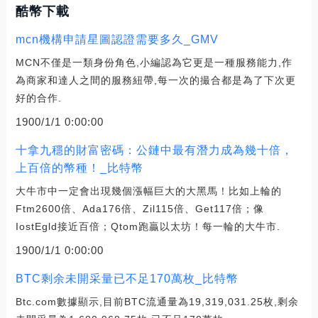
酷幣下載
mcn機構申請星圖認證需要多久_GMV
MCN不僅是一類身份角色,小編認為它更是一種服務能力,作
為商家和達人之間的服務紐帶,每一次的撮合都是為了下次更
好的合作.
1900/1/1 0:00:00
十拿九穩的財富密碼：公鏈中最有潛力成為幾十倍，
上百倍的幣種！_比特幣
大牛市中一定會出現幾個漲幅巨大的大黑馬！比如上輪的
Ftm2600倍、Ada176倍、Zil115倍、Get117倍；像
IostEgld接近百倍；Qtom跑贏以太坊！每一輪的大牛市.
1900/1/1 0:00:00
BTC剩余未開采量已不足170萬枚_比特幣
Btc.com數據顯示,目前BTC流通量為19,319,031.25枚,剩余