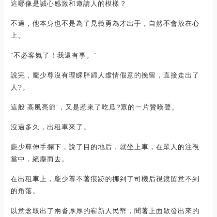
這哪像是誠心感激和邀請人的模樣？
不過，他本身也不是為了見義勇為才出手，自然不會放在心
上。
“不必客氣了！我還有事。”
說完，龐少尊沒有理睬胖婦人虛情假意的挽留，直接走出了
人?。
這般‘高風亮節’，又是惹來了吃瓜?眾的一片贊嘆聲。
沒過多久，出租車來了。
龐少尊伸手攔下，說了目的地后，就坐上車，在眾人的注視
當中，絕塵而去。
在出租車上，龐少尊不著痕跡的挪到了司機后視鏡留意不到
的角落。
以意念取出了兩沓厚厚的嶄新人民幣，聞著上面散發出來的