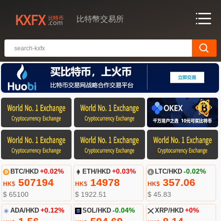
比特幣交易所
BTC/HKD
+0.02%
ETH/HKD
+0.03%
LTC/HKD
-0.02%
507194
14978
357.06
HK$
HK$
HK$
$ 65100
$ 1922.51
$ 45.83
ADA/HKD
+0.12%
SOL/HKD
-0.04%
XRP/HKD
+0%