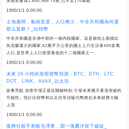
未開采量為1,680,968.75枚,已不足170萬枚.
1900/1/1 0:00:00
土地廣闊，氣候宜居，人口稀少，中非共和國為何還
那么貧窮？_比特幣
中非共和國是非洲中部的一個內陸國家。這是個領土面積比
烏克蘭還大的國家,62萬平方公里的國土上只生活著400多萬
人口,是世界上人口密度最低的十二個國家之一.
1900/1/1 0:00:00
未來 24 小時的加密貨幣預測：BTC、ETH、LTC、
DOT、LINK、AVAX_以太坊
故事亮點 加密市場正接近關鍵時刻,引發未來幾天看漲突破的
可能性。預計比特幣和以太坊等頂級代幣將在未來經歷大幅
上漲.
1900/1/1 0:00:00
復興社殺手刺殺毛澤東，因一塊鷹洋留下破綻_