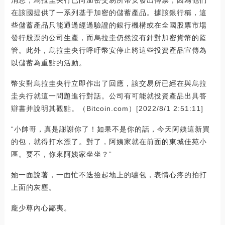
消息，烏拉圭央行已向加密交易所幣安發出傳票，因為他們
在該國提供了一系列基于加密的儲蓄產品。據該銀行稱，這
些儲蓄產品只能通過經過驗證的銀行機構或在全國股票市場
發行股票的公司生產，而烏拉圭仍然沒有針對加密貨幣的監
管。此外，烏拉圭央行呼吁幣安停止將這些投資產品宣傳為
以儲蓄為重點的活動。
幣安對烏拉圭央行立即作出了回應，該交易所已經在與烏拉
圭央行就這一問題進行對話。公司有可能就投資產品出具答
辯書并說明其觀點。（Bitcoin.com）[2022/8/1 2:51:11]
“小帥哥，真是謝謝你了！如果不是你的話，今天阿姨這新買
的包，就得打水漂了。對了，阿姨家就在前面的東城佳苑小
區。要不，你來阿姨家坐坐？”
她一面說著，一面忙不迭撿起地上的驢包，表情心疼的拍打
上面的灰塵。
龐少尊內心鄙夷。