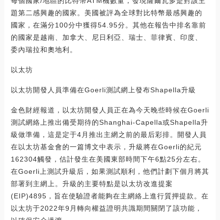
每個國家/地區的比特幣ATM機數量，發現薩爾瓦多是對該主
題第二感興趣的國家。美國被評為全球對比特幣最感興趣的
國家，在滿分100分中獲得54.95分。其他在報告中排名靠前
的國家是越南、加拿大、尼日利亞、瑞士、菲律賓、印度、
委內瑞拉和奧地利。
以太坊
以太坊開發人員準備在Goerli測試網上發布Shapella升級
金色財經報道，以太坊開發人員正在為今天晚些時候在Goerli
測試網絡上推出備受期待的Shanghai-Capella或Shapella升
級做準備，這是定于4月推出主網之前的最后彩排。開發人員
在以太坊基金會的一篇博文中表示，升級將在Goerli的紀元
162304觸發，估計發生在美國東部時間下午6點25分左右。
在Goerli上測試升級后，如果測試順利，他們計劃下個月將其
部署到主網上。升級的主要特點是以太坊改進提案
(EIP)4895，旨在使驗證者能夠在主網絡上進行質押提款。在
以太坊于2022年9月轉向權益證明共識期間關閉了該功能，