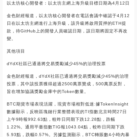
以太坊核心開發者：以太坊主網上海升級目標日期為4月12日
金色財經報道，以太坊核心開發者在電話會議中確認于4月12
日在以太坊主網進行上海升級，該升級將啟用質押的ETH提
款，待GitHub上的開發人員確認日期，該日期將固定不再改
變。
其他項目
dYdX社區已通過將交易獎勵減少45%的治理投票
金色財經報道，dYdX社區已通過將交易獎勵減少45%的治理
投票，其中該投票獲得超過2500萬票贊成，500萬票反對，
旨在增加協議獎勵金庫中的Token數量。
BTC期貨市場表現活躍，現貨市場相對低迷:據TokenInsight
數據顯示，反映區塊鏈行業整體表現的TI指數北京時間27日
上午9時報992.63點，較昨日同期下跌12.28點，跌幅
1.22%。通用平臺指數TIG報1043.04點，較昨日同期下跌
5.93點，跌幅0.57%。另據監測顯示，BTC轉賬數4小時內暴