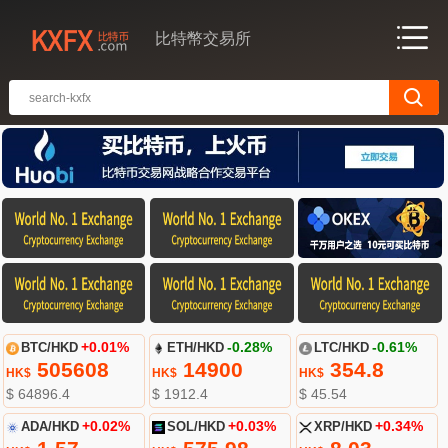
比特幣交易所
BTC/HKD
+0.01%
ETH/HKD
-0.28%
LTC/HKD
-0.61%
505608
14900
354.8
HK$
HK$
HK$
$ 64896.4
$ 1912.4
$ 45.54
ADA/HKD
+0.02%
SOL/HKD
+0.03%
XRP/HKD
+0.34%