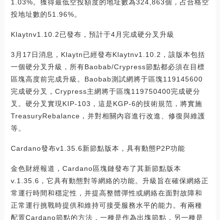
1.03%。獲得最低空投額度的地址數為324,863個，占合格空
投地址數的51.96%。
Klaytnv1.10.2已發布，預計于4月完成硬分叉升級
3月17日消息，Klaytn已經發布Klaytnv1.10.2，該版本包括
一個硬分叉升級，所有Baobab/Crypress節點都必須在目標
區塊高度前完成升級。Baobab測試網將于區塊119145600
完成硬分叉，Crypress主網將于區塊119750400完成硬分
叉。硬分叉實現KIP-103，這是KGP-6的技術規范，將實施
TreasuryRebalance，并對相關內容進行改進、修復與維護
等。
Cardano發布v1.35.6新節點版本，具有動態P2P功能
金色財經報道，Cardano區塊鏈發布了其新節點版本
v.1.35.6，它具有動態對等網絡的功能。升級旨在確保網絡正
常運行時間和穩定性，并提高整體彈性或網絡在面對故障和
正常運行挑戰時提供和維持可接受服務水平的能力。有兩種
配置Cardano節點的方法，一種是作為出塊節點，另一種是