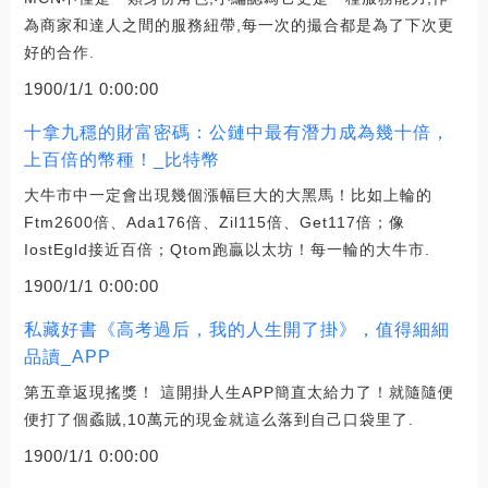
為商家和達人之間的服務紐帶,每一次的撮合都是為了下次更
好的合作.
1900/1/1 0:00:00
十拿九穩的財富密碼：公鏈中最有潛力成為幾十倍，
上百倍的幣種！_比特幣
大牛市中一定會出現幾個漲幅巨大的大黑馬！比如上輪的
Ftm2600倍、Ada176倍、Zil115倍、Get117倍；像
IostEgld接近百倍；Qtom跑贏以太坊！每一輪的大牛市.
1900/1/1 0:00:00
私藏好書《高考過后，我的人生開了掛》，值得細細
品讀_APP
第五章返現搖獎！ 這開掛人生APP簡直太給力了！就隨隨便
便打了個蟊賊,10萬元的現金就這么落到自己口袋里了.
1900/1/1 0:00:00