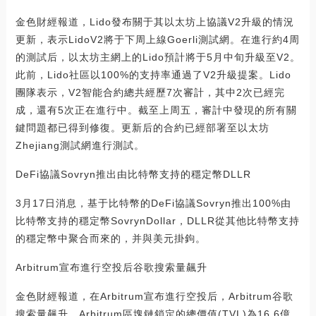
金色財經報道，Lido發布關于其以太坊上協議V2升級的情況
更新，表示LidoV2將于下周上線Goerli測試網。在進行約4周
的測試后，以太坊主網上的Lido預計將于5月中旬升級至V2。
此前，Lido社區以100%的支持率通過了V2升級提案。Lido
團隊表示，V2智能合約總共經歷7次審計，其中2次已經完
成，還有5次正在進行中。截至上周五，審計中發現的所有關
鍵問題都已得到修復。更新后的合約已經部署至以太坊
Zhejiang測試網進行測試。
DeFi協議Sovryn推出由比特幣支持的穩定幣DLLR
3月17日消息，基于比特幣的DeFi協議Sovryn推出100%由
比特幣支持的穩定幣SovrynDollar，DLLR從其他比特幣支持
的穩定幣中聚合而來的，并與美元掛鉤。
Arbitrum宣布進行空投后谷歌搜索量飆升
金色財經報道，在Arbitrum宣布進行空投后，Arbitrum谷歌
搜索量飆升。Arbitrum區塊鏈鎖定的總價值(TVL)為16.6億