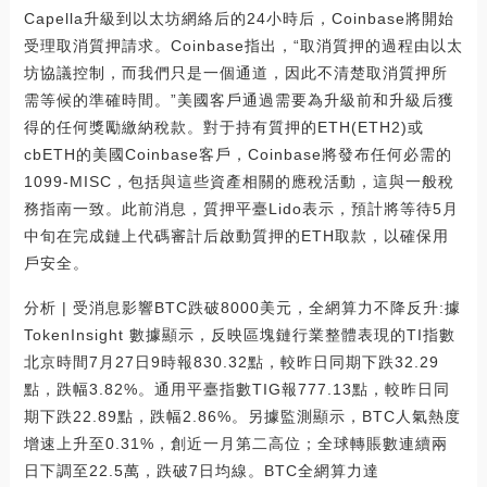
Capella升級到以太坊網絡后的24小時后，Coinbase將開始
受理取消質押請求。Coinbase指出，“取消質押的過程由以太
坊協議控制，而我們只是一個通道，因此不清楚取消質押所
需等候的準確時間。”美國客戶通過需要為升級前和升級后獲
得的任何獎勵繳納稅款。對于持有質押的ETH(ETH2)或
cbETH的美國Coinbase客戶，Coinbase將發布任何必需的
1099-MISC，包括與這些資產相關的應稅活動，這與一般稅
務指南一致。此前消息，質押平臺Lido表示，預計將等待5月
中旬在完成鏈上代碼審計后啟動質押的ETH取款，以確保用
戶安全。
分析 | 受消息影響BTC跌破8000美元，全網算力不降反升:據
TokenInsight 數據顯示，反映區塊鏈行業整體表現的TI指數
北京時間7月27日9時報830.32點，較昨日同期下跌32.29
點，跌幅3.82%。通用平臺指數TIG報777.13點，較昨日同
期下跌22.89點，跌幅2.86%。另據監測顯示，BTC人氣熱度
增速上升至0.31%，創近一月第二高位；全球轉賬數連續兩
日下調至22.5萬，跌破7日均線。BTC全網算力達