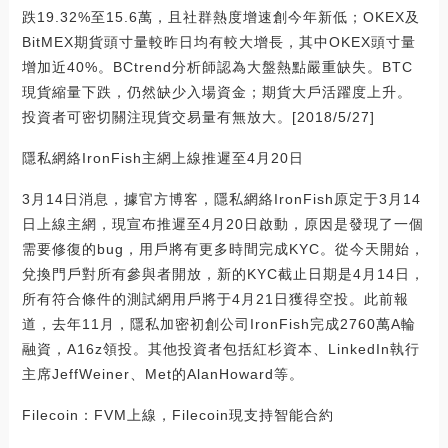
跌19.32%至15.6萬，且社群熱度增速創今年新低；OKEX及
BitMEX期貨頭寸量較昨日均有較大增長，其中OKEX頭寸量
增加近40%。BCtrend分析師認為大盤熱點嚴重缺失。BTC
現貨縮量下跌，仍然缺少入場資金；期貨大戶活躍度上升。
投資者可密切關注現貨交易量有無放大。[2018/5/27]
隱私網絡IronFish主網上線推遲至4月20日
3月14日消息，據官方博客，隱私網絡IronFish原定于3月14
日上線主網，現宣布推遲至4月20日啟動，原因是發現了一個
需要修復的bug，用戶將有更多時間完成KYC。從今天開始，
兌換門戶對所有參與者開放，新的KYC截止日期是4月14日，
所有符合條件的測試網用戶將于4月21日獲得空投。此前報
道，去年11月，隱私加密初創公司IronFish完成2760萬A輪
融資，A16z領投。其他投資者包括紅杉資本、LinkedIn執行
主席JeffWeiner、Met的AlanHoward等。
Filecoin：FVM上線，Filecoin現支持智能合約