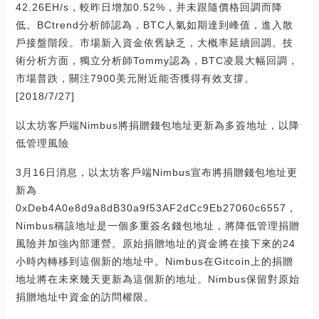
42.26EH/s，較昨日增加0.52%，并未跟隨價格回調而降
低。BCtrend分析師認為，BTC人氣如期達到峰值，進入散
戶接盤階段。市場新入資金依舊缺乏，大概率延續回調。技
術分析方面，獨立分析師Tommy認為，BTC凌晨大幅回調，
市場普跌，關注7900美元附近能否獲得有效支撐。
[2018/7/27]
以太坊客戶端Nimbus將捐贈錢包地址更新為多簽地址，以降
低管理風險
3月16日消息，以太坊客戶端Nimbus宣布將捐贈錢包地址更
新為
0xDeb4A0e8d9a8dB30a9f53AF2dCc9Eb27060c6557，
Nimbus稱該地址是一個多重簽名錢包地址，將降低管理捐贈
風險并加強內部運營。原始捐贈地址的資金將在接下來的24
小時內轉移到這個新的地址中。Nimbus在Gitcoin上的捐贈
地址將在未來幾天更新為這個新的地址。Nimbus保留對原始
捐贈地址中資金的訪問權限。