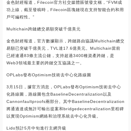
金色財經報道，Filecoin官方社交媒體賬號發文稱，“FVM成
功上線，截至發稿時，Filecoin區塊鏈現在支持智能合約和用
戶可編程性。”
Multichain跨鏈總交易額突破千億美元
金色財經報道，官方數據顯示，跨鏈路由協議Multichain總交
易額已突破千億美元，TVL達17.6億美元。Multichain當前
已經連通83條主流公鏈，支持超過3400種資產跨鏈，是
Web3領域最主要的跨鏈交互協議之一。
OPLabs發布Optimism技術去中心化路線圖
3月15日，據官方消息，OPLabs發布Optimism技術去中心
化路線圖，路線圖包含BaselineDecentralization以及
Cannonfaultproofs兩部分。其中BaselineDecentralization
將通過達成無許可輸出提案和bridgedecentralization里程碑
以實現Optimism網絡和治理系統去中心化升級。
Lido預計5月中旬進行主網升級