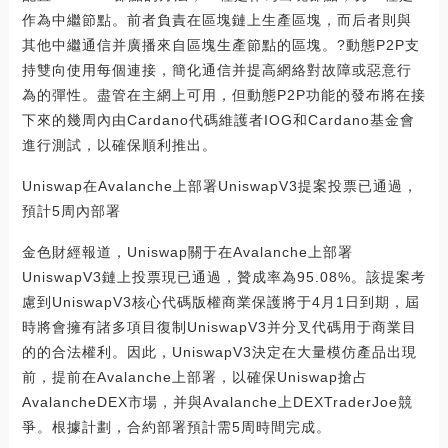
作為中繼節點。前者負責在區塊鏈上生產區塊，而后者則與
其他中繼通信并廣播來自區塊生產節點的區塊。?動態P2P支
持雙向使用每個連接，簡化通信并提高網絡對故障或惡意行
為的彈性。盡管在主網上可用，但動態P2P功能的發布將在接
下來的幾周內由Cardano代碼維護者IOG和Cardano基金會
進行測試，以確保順利推出。
Uniswap在Avalanche上部署UniswapV3提案投票已通過，
預計5周內部署
金色財經報道，Uniswap關于在Avalanche上部署
UniswapV3鏈上投票現已通過，贊成率為95.08%。該提案考
慮到UniswapV3核心代碼版權商業保護將于4月1日到期，屆
時將會擁有諸多項目復制UniswapV3并分叉代碼用于商業目
的的合法權利。因此，UniswapV3決定在大量模仿產品出現
前，提前在Avalanche上部署，以確保Uniswap搶占
AvalancheDEX市場，并與Avalanche上DEXTraderJoe競
爭。根據計劃，合約部署預計需5周時間完成。