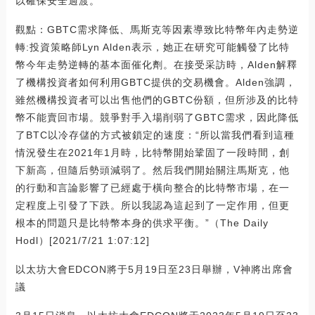
以確保安全過渡。
觀點：GBTC需求降低、馬斯克等因素導致比特幣年內走勢逆
轉:投資策略師Lyn Alden表示，她正在研究可能觸發了比特
幣今年走勢逆轉的基本面催化劑。在接受采訪時，Alden解釋
了機構投資者如何利用GBTC提供的交易機會。Alden強調，
雖然機構投資者可以出售他們的GBTC份額，但所涉及的比特
幣不能賣回市場。競爭對手入場削弱了GBTC需求，因此降低
了BTC以冷存儲的方式被鎖定的速度：“所以當我們看到這種
情況發生在2021年1月時，比特幣開始鞏固了一段時間，創
下新高，但隨后勢頭減弱了。然后我們開始關注馬斯克，他
的行動和言論影響了已經處于橫向整合的比特幣市場，在一
定程度上引發了下跌。所以我認為這起到了一定作用，但更
根本的問題只是比特幣本身的供求平衡。”（The Daily
Hodl）[2021/7/21 1:07:12]
以太坊大會EDCON將于5月19日至23日舉辦，V神將出席會
議