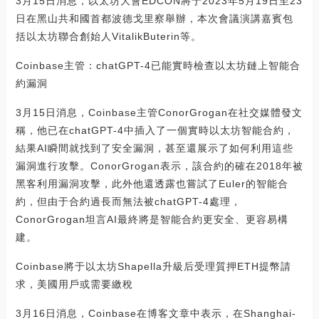
3月15日消息，以太坊大會EDCON將于2023年5月19日至23
日在黑山共和國首都波德戈里察舉辦，本次會議演講嘉賓包
括以太坊聯合創始人VitalikButerin等。
Coinbase主管：chatGPT-4已能實時檢查以太坊鏈上智能合
約漏洞
3月15日消息，Coinbase主管ConorGrogan在社交媒體發文
稱，他已在chatGPT-4中插入了一個實時以太坊智能合約，
結果AI瞬間就找到了安全漏洞，甚至還展示了如何利用這些
漏洞進行攻擊。ConorGrogan表示，該合約的確在2018年被
黑客利用漏洞攻擊，此外他還透露也嘗試了Euler的智能合
約，但由于合約過長而無法被chatGPT-4處理，
ConorGrogan坦言AI最終將是智能合約更安全、更容易構
建。
Coinbase將于以太坊Shapella升級后受理質押ETH提幣請
求，美國用戶或需要繳稅
3月16日消息，Coinbase在博客文章中表示，在Shanghai-