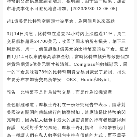
特幣的交易供應量顯著增加。很明顯，由于這一結果，加密
市場資本化不可避免地會增加。[2023/8/30 13:06:05]
超1億美元比特幣空頭頭寸被平倉，為兩個月以來高點
3月14日消息，比特幣在過去24小時內上漲超過11%，周二
交易價格超過24700美元，收回了周末的所有損失，創下三
周新高。周一，價值超過1億美元的比特幣空頭被平倉。這是
自1月14日以來的最高清算金額，當時比特幣飆升導致數個加
密貨幣期貨5億美元頭寸被清算。Coinglass的數據顯示，周
一的平倉意味著78%的比特幣期貨交易員蒙受了虧損。損失
主要分布在加密交易所幣安、OKX、Huobi和Bybit。
報告：比特幣不是作為貨幣交易，而是作為投機資產
金色財經報道，摩根士丹利在一份研究報告中表示，隨著對
美國被迫關閉的傳統銀行的擔憂增加，這應該是比特幣的閃
亮時刻，因為私人錢包中最大的加密貨幣的持有者應該得到
保護，免受對手方的風險。摩根士丹利指出，比特幣被設計
為一種讓人們在私人數字錢包中持有價值的方式，而不需要