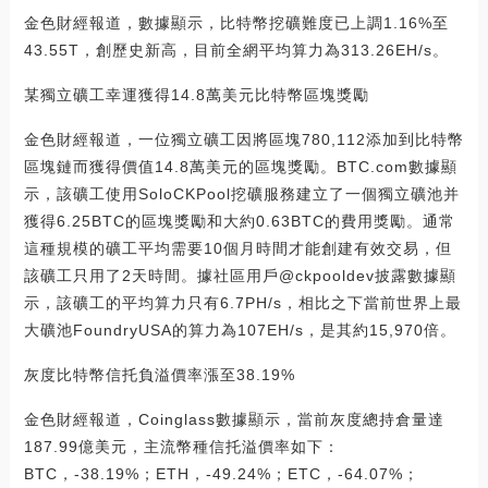
金色財經報道，數據顯示，比特幣挖礦難度已上調1.16%至
43.55T，創歷史新高，目前全網平均算力為313.26EH/s。
某獨立礦工幸運獲得14.8萬美元比特幣區塊獎勵
金色財經報道，一位獨立礦工因將區塊780,112添加到比特幣
區塊鏈而獲得價值14.8萬美元的區塊獎勵。BTC.com數據顯
示，該礦工使用SoloCKPool挖礦服務建立了一個獨立礦池并
獲得6.25BTC的區塊獎勵和大約0.63BTC的費用獎勵。通常
這種規模的礦工平均需要10個月時間才能創建有效交易，但
該礦工只用了2天時間。據社區用戶@ckpooldev披露數據顯
示，該礦工的平均算力只有6.7PH/s，相比之下當前世界上最
大礦池FoundryUSA的算力為107EH/s，是其約15,970倍。
灰度比特幣信托負溢價率漲至38.19%
金色財經報道，Coinglass數據顯示，當前灰度總持倉量達
187.99億美元，主流幣種信托溢價率如下：
BTC，-38.19%；ETH，-49.24%；ETC，-64.07%；