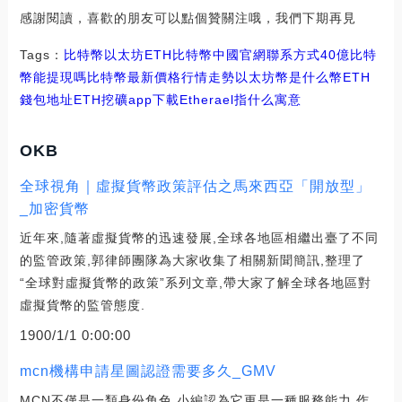
感謝閱讀，喜歡的朋友可以點個贊關注哦，我們下期再見
Tags：
比特幣
以太坊
ETH比特幣中國官網聯系方式
40億比特
幣能提現嗎
比特幣最新價格行情走勢
以太坊幣是什么幣ETH
錢包地址
ETH挖礦app下載
Etherael指什么寓意
OKB
全球視角｜虛擬貨幣政策評估之馬來西亞「開放型」
_加密貨幣
近年來,隨著虛擬貨幣的迅速發展,全球各地區相繼出臺了不同
的監管政策,郭律師團隊為大家收集了相關新聞簡訊,整理了
“全球對虛擬貨幣的政策”系列文章,帶大家了解全球各地區對
虛擬貨幣的監管態度.
1900/1/1 0:00:00
mcn機構申請星圖認證需要多久_GMV
MCN不僅是一類身份角色,小編認為它更是一種服務能力,作