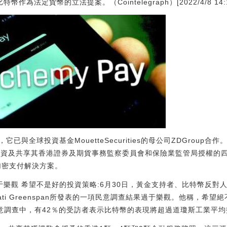
比特幣作為法定貨幣的立法提案。（Cointelegraph）[2022/4/8 14:1
與全球投資基金MouetteSecurities的母公司ZDGroup
ay提供投資及共享其香港證券及期貨事務監察委員會和保險業監管局授權的四張
供加密支付解決方案。
不要過于樂觀 希望不是好的投資策略:6月30日，黃金支持者、比特幣反對人士P
ti Greenspan所發表的一項民意調查結果過于樂觀。他稱，希
起的民意調查中，有42％的受訪者表示比特幣的表現將超過道瓊斯工業平均指數（D