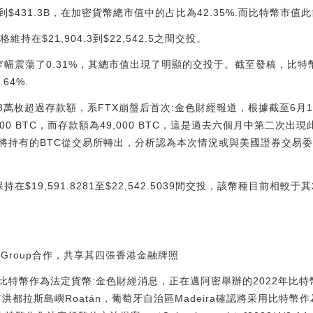
431.3B，在加密貨幣總市值中的占比為42.35%.而比特幣市值此前在
持在$21,904.3到$22,542.5之間交投。
幅震蕩了0.31%，其總市值出現了明顯的交投于。截至發稿，比特幣2
64%.
萬枚超過存款額，系FTX崩盤后首次:金色財經報道，根據截至6月16日
00 BTC，而存款額為49,000 BTC，這是過去六個月中第二次出
將持有的BTC從交易所轉出，分析認為本次情況或與美國證券交易委員會
$19,591.8281至$22,542.5039間交投，該幣種目前相較于其
ZDGroup合作，共享其四張香港金融牌照
特幣作為法定貨幣:金色財經消息，正在邁阿密舉辦的2022年比特幣大會
已有洪都拉斯島嶼Roatán，葡萄牙自治區Madeira確認將采用比特