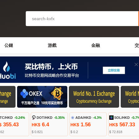
公鏈
游戲
金融
交
TC/HKD
-0.24%
DOT/HKD
-0.35%
ADA/HKD
-4.3%
SOL/HKD
-0.7
355.43
6.4
1.56
567.33
$
HK$
HK$
HK$
.62
$ 0.821
$ 0.2
$ 72.818