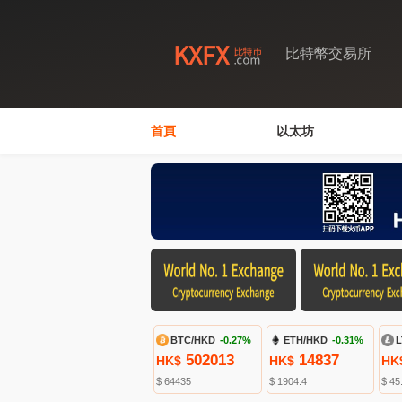
比特幣交易所
首頁
以太坊
BTC/HKD
-0.27%
ETH/HKD
-0.31%
L
502013
14837
HK$
HK$
HK
$ 64435
$ 1904.4
$ 45