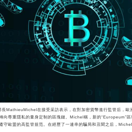
字部長MathieuMichel在接受采訪表示，在對加密貨幣進行監管后，
向尊重隱私的量身定制的區塊鏈。Michel稱，新的“Europeum
遵守歐盟的高監管規范。在經歷了一連串的騙局和丑聞之后，Miche