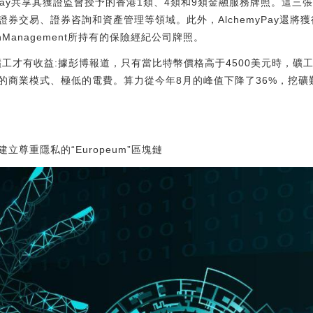
emyPay共享其獲證監會授予的香港1類、4類和9類金融服務牌照。這
券交易、證券咨詢和資產管理等領域。此外，AlchemyPay還將
ealthManagement所持有的保險經紀公司牌照。
以上礦工才有收益:據彭博報道，只有當比特幣價格高于4500美元時，
商業模式、極低的電費。算力從今年8月的峰值下降了36%，挖礦難度
尊重隱私的“Europeum”區塊鏈