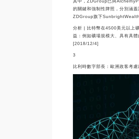
其中，ZDGroup已與Alch
的關鍵和強制性牌照，分別涵蓋證
ZDGroup旗下SunbrightW
分析 | 比特幣在4500美元
益：例如礦場規模大、具有具體的
[2018/12/4]
3
比利時數字部長：歐洲政客考慮建立