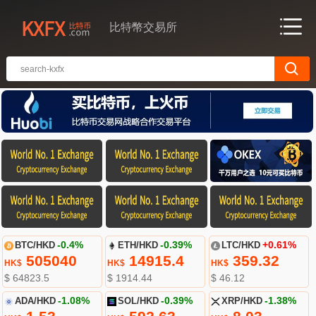
比特幣交易所
BTC/HKD
-0.4%
ETH/HKD
-0.39%
LTC/HKD
+0.61%
505040
14915.4
359.32
HK$
HK$
HK$
$ 64823.5
$ 1914.44
$ 46.12
ADA/HKD
-1.08%
SOL/HKD
-0.39%
XRP/HKD
-1.38%