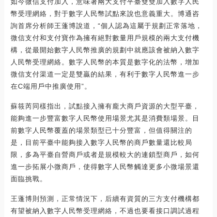
如今微信支付加入，意味著兩大支付平臺雙雙加入數字人民
幣受理網絡，對于數字人民幣試點來說也意義重大。博通咨
詢首席分析師王蓬博說道，“個人認為這屬于規劃正常落地，
微信支付和支付寶作為擁有絕對數量用戶規模的兩大支付機
構，從最開始數字人民幣推廣的規劃中就應該會被納入數字
人民幣受理網絡。數字人民幣的本質是數字化的法幣，增加
微信支付渠道一定是雙贏的結果，有利于數字人民幣進一步
在C端用戶中推廣使用”。
蘇筱芮同樣指出，試點接入擁有龐大商戶資源的大型平臺，
能夠進一步豐富數字人民幣使用場景尤其是消費類場景。目
前數字人民幣覆蓋的場景類型已十分豐富，但值得關注的
是，目前平臺中能夠接入數字人民幣的商戶數量還比較局
限，多為平臺自營商戶或者是規模較大的連鎖型商戶，如何
進一步拓展小微商戶，使得數字人民幣觸達更多小微場景還
面臨挑戰。
王蓬博則預測，正常情況下，后續有資質的三方支付機構都
有望被納入數字人民幣受理網絡，不過也要看接口調試過程