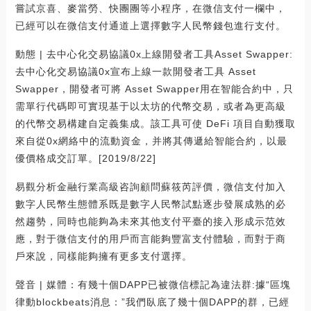
嘗試京喜、麥當勞、快團團等小程序，在微信支付一欄中，
已經可以在微信支付通道上選擇數字人民幣錢包進行支付。
動態 | 去中心化交易協議0x上線開發者工具Asset Swapper:
去中心化交易協議0x宣布上線一款開發者工具 Asset
Swapper，開發者可將 Asset Swapper用在智能合約中，只
需單行代碼即可實現基于以太坊的代幣交易，或者為更高級
的代幣交易構建自定義集成。該工具可使 DeFi 項目自動獲取
來自從0x網絡中的流動資金，并將其傳遞給智能合約，以最
優價格成交訂單。[2019/8/22]
易觀分析金融行業高級咨詢顧問蘇筱芮評價，微信支付加入
數字人民幣生態體系既是數字人民幣試點逐步發展成熟的必
然趨勢，同時也能夠為未來其他支付平臺的接入形成示范效
應，對于微信支付的用戶而言能夠豐富支付體驗，而對于商
戶來說，同樣能夠擁有更多支付選擇。
聲音 | 媒體：有幾十個DAPP已被微信標記為違法群:據“區塊
律動blockbeats消息：”我們臥底了幾十個DAPP的群，已經