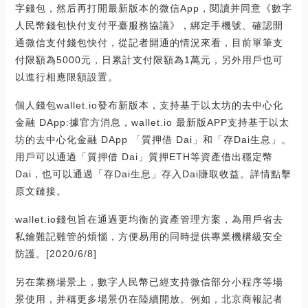
字錢包，然后再打開最新版本的微信App，閱讀并同意《數字
人民幣錢包快付支付平臺服務協議》，綁定手機號、確認開
通微信支付錢包快付，從記者開通的情況來看，目前單筆支
付限額為5000元，日累計支付限額為1萬元，另外用戶也可
以進行相應限額設置。
個人錢包wallet.io發布新版本，支持基于以太坊的去中心化
金融 DApp:據官方消息，wallet.io 最新版APP支持基于以太
坊的去中心化金融 DApp 「質押借 Dai」和「存Dai生息」。
用戶可以通過「質押借 Dai」質押ETH等資產借出穩定幣
Dai，也可以通過「存Dai生息」存入Dai賺取收益。詳情點擊
原文鏈接。
wallet.io錢包旨在通過更均衡的資產管理方案，為用戶省去
私鑰難記難管的煩惱，方便易用的同時提供專業機構級安全
防護。[2020/6/8]
另在業務場景上，數字人民幣已經支持微信部分小程序等場
景使用，并稱更多場景仍在陸續開放。例如，北京商報記者