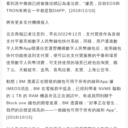
看到其中幾個已經被微信標記為違法群。“據悉，目前EOS和
TRON有將近一半都是類DAPP。[2018/12/10]
將有更多支付機構接入
北京商報記者注意到，早在2022年12月，支付寶曾作為首個
支付平臺亮相數字人民幣錢包快付系統，同樣，用戶通過數
字人民幣App開通任意運營機構數字人民幣錢包后，使用錢包
快付功能推送到支付寶，便可以在支付寶服務的平臺和場景
使用數字人民幣消費，可支持使用的場景已經包括淘寶、餓
了么、天貓超市、盒馬、喜馬拉雅、友寶、上海公交等。
動態 | BM 透露正在開發的錢包可用于所有的鏈和App:據
IMEOS消息，BM 在電報群中提及，已得到帶著 NVME 驅動
的 1 TB 的 RAM 機器并且正在測試中。有成員問到關于
Block.one 錢包的開發進展，BM 透露稱：“好事正在發生，
我們的目標是很高的——一個錢包可用于所有的鏈和 App”。
[2018/10/15]