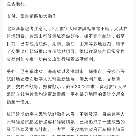
是否順利。
支付、渠道還將加大動作
北京商報記者注意到，2月數字人民幣試點推進不斷，尤其在
跨境消費、智慧出行等領域亮點頗多。據不完全統計，截至
目前，已有包括江蘇、湖南、浙江、山東等多地競跑，瞄準
了交通出行領域推出各個試點項目。從以往聚焦的日常零售
交易到如今進一步向交通出行場景逐漸鋪開。
另外，已有福建省、海南省以及深圳市、蘇州市、長沙市等
試點地區發布數字人民幣最新進展，涉及開戶數、交易筆
數、交易金額等。數據顯示，截至2022年末，多地數字人民
幣開立錢包數量均達百萬量級，更有部分地區的累計交易金
額超千億元。
梳理近期數字人民幣試點動作來看，不難發現，目前數字人
民幣經過試點逐步擴容和經驗積累，已經形成了一些成熟的
發展路線及推進計劃。一方面，不少地方政府正積極申請及