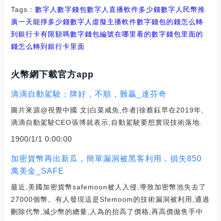
Tags：
數字人
數字錢包數字人直播軟件多少錢
數字人民幣推
廣一天能掙多少錢
數字人虛擬主播軟件數字錢包的錢怎么轉
到銀行卡有限額嗎
數字錢包編號在哪里看的
數字錢包里面的
錢怎么轉到銀行卡里面
火幣網下載官方app
滴滴自動駕駛：牌好，不順，難贏_達芬奇
圖片來源@視覺中國 文|白菜咸魚,作者|徐蔡鈺早在2019年,
滴滴自動駕駛CEO張博就表示,自動駕駛要想實現技術落地.
1900/1/1 0:00:00
加密貨幣再出新瓜，簡單漏洞被黑客利用，損失850
萬美金_SAFE
最近,美國加密貨幣safemoon被人入侵,導致加密幣池失去了
27000個幣。有人發現這是Sfemoom的技術漏洞被利用,通過
刪除代幣,減少幣的總量,人為的抬高了價格,再高價拋售手中