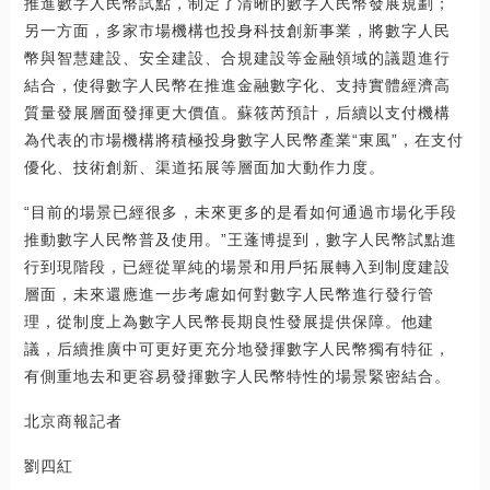
推進數字人民幣試點，制定了清晰的數字人民幣發展規劃；
另一方面，多家市場機構也投身科技創新事業，將數字人民
幣與智慧建設、安全建設、合規建設等金融領域的議題進行
結合，使得數字人民幣在推進金融數字化、支持實體經濟高
質量發展層面發揮更大價值。蘇筱芮預計，后續以支付機構
為代表的市場機構將積極投身數字人民幣產業“東風”，在支付
優化、技術創新、渠道拓展等層面加大動作力度。
“目前的場景已經很多，未來更多的是看如何通過市場化手段
推動數字人民幣普及使用。”王蓬博提到，數字人民幣試點進
行到現階段，已經從單純的場景和用戶拓展轉入到制度建設
層面，未來還應進一步考慮如何對數字人民幣進行發行管
理，從制度上為數字人民幣長期良性發展提供保障。他建
議，后續推廣中可更好更充分地發揮數字人民幣獨有特征，
有側重地去和更容易發揮數字人民幣特性的場景緊密結合。
北京商報記者
劉四紅