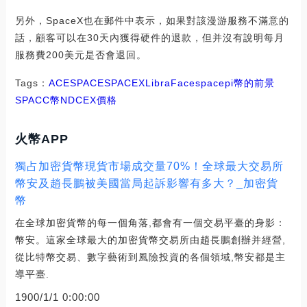
另外，SpaceX也在郵件中表示，如果對該漫游服務不滿意的
話，顧客可以在30天內獲得硬件的退款，但并沒有說明每月
服務費200美元是否會退回。
Tags：
ACE
SPACE
SPA
CEX
LibraFace
spacepi幣的前景
SPACC幣
NDCEX價格
火幣APP
獨占加密貨幣現貨市場成交量70%！全球最大交易所
幣安及趙長鵬被美國當局起訴影響有多大？_加密貨
幣
在全球加密貨幣的每一個角落,都會有一個交易平臺的身影：
幣安。這家全球最大的加密貨幣交易所由趙長鵬創辦并經營,
從比特幣交易、數字藝術到風險投資的各個領域,幣安都是主
導平臺.
1900/1/1 0:00:00