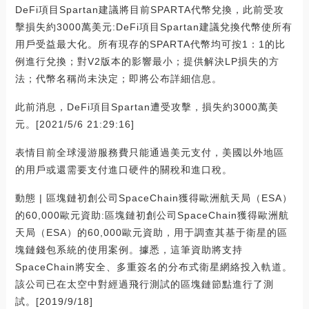
DeFi項目Spartan建議將目前SPARTA代幣兌換，此前受攻
擊損失約3000萬美元:DeFi項目Spartan建議兌換代幣使所有
用戶受益最大化。所有現存的SPARTA代幣均可按1：1的比
例進行兌換；對V2版本的影響最小；提供解決LP損失的方
法；代幣名稱尚未決定；即將公布詳細信息。
此前消息，DeFi項目Spartan遭受攻擊，損失約3000萬美
元。[2021/5/6 21:29:16]
表情目前全球漫游服務費只能通過美元支付，美國以外地區
的用戶或還需要支付進口硬件的關稅和進口稅。
動態 | 區塊鏈初創公司SpaceChain獲得歐洲航天局（ESA）
的60,000歐元資助:區塊鏈初創公司SpaceChain獲得歐洲航
天局（ESA）的60,000歐元資助，用于調查其基于衛星的區
塊鏈錢包系統的使用案例。據悉，這筆資助將支持
SpaceChain將安全、多重簽名的分布式衛星網絡投入軌道。
該公司已在太空中對經過飛行測試的區塊鏈節點進行了測
試。[2019/9/18]