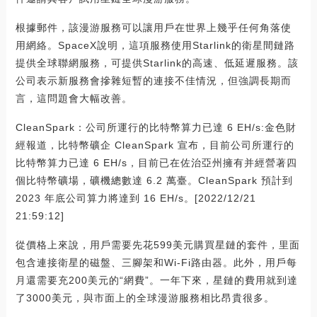
根據郵件，該漫游服務可以讓用戶在世界上幾乎任何角落使
用網絡。SpaceX說明，這項服務使用Starlink的衛星間鏈路
提供全球聯網服務，可提供Starlink的高速、低延遲服務。該
公司表示新服務會摻雜短暫的連接不佳情況，但強調長期而
言，這問題會大幅改善。
CleanSpark：公司所運行的比特幣算力已達 6 EH/s:金色財
經報道，比特幣礦企 CleanSpark 宣布，目前公司所運行的
比特幣算力已達 6 EH/s，目前已在佐治亞州擁有并經營著四
個比特幣礦場，礦機總數達 6.2 萬臺。CleanSpark 預計到
2023 年底公司算力將達到 16 EH/s。[2022/12/21
21:59:12]
從價格上來說，用戶需要先花599美元購買星鏈的套件，里面
包含連接衛星的磁盤、三腳架和Wi-Fi路由器。此外，用戶每
月還需要充200美元的“網費”。一年下來，星鏈的費用就到達
了3000美元，與市面上的全球漫游服務相比昂貴很多。