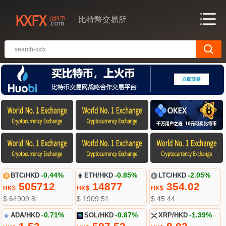
比特幣交易所
BTC/HKD
-0.44%
ETH/HKD
-0.85%
LTC/HKD
-2.05%
505712
14877
354.02
HK$
HK$
HK$
$ 64909.8
$ 1909.51
$ 45.44
ADA/HKD
-0.71%
SOL/HKD
-0.87%
XRP/HKD
-1.39%