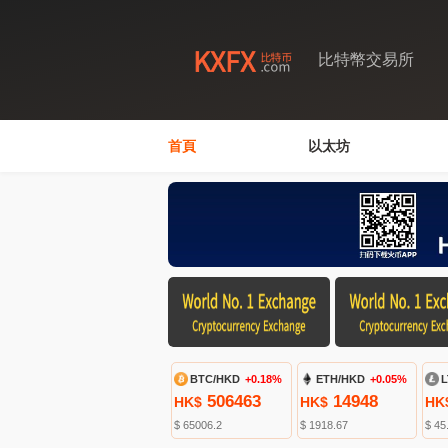
比特幣交易所
首頁
以太坊
BTC/HKD
+0.18%
ETH/HKD
+0.05%
L
506463
14948
HK$
HK$
HK
$ 65006.2
$ 1918.67
$ 45