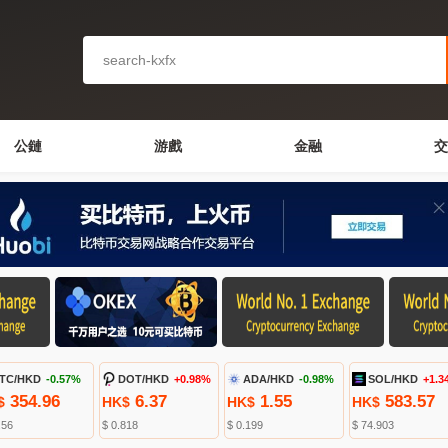
公鏈
游戲
金融
交
TC/HKD
-0.57%
DOT/HKD
+0.98%
ADA/HKD
-0.98%
SOL/HKD
+1.3
354.96
6.37
1.55
583.57
$
HK$
HK$
HK$
.56
$ 0.818
$ 0.199
$ 74.903