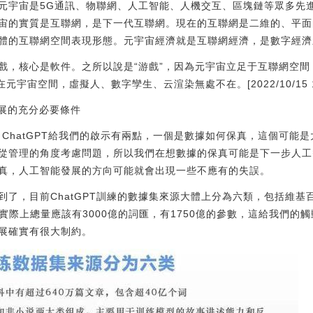
元宇宙是5G通訊、物聯網、人工智能、人機交互、區塊鏈等眾多先
宙的實質是互聯網，是下一代互聯網。現在的互聯網是二維的、平面
體的互聯網空間表現形態。元宇宙經濟就是互聯網經濟，是數字經濟
戲，核心是軟件。之所以說是“游戲”，因為元宇宙立足于互聯網空
宇宙空間，虛擬人、數字孿生、云渲染無處不在。[2022/10/15 14:
發展的充分必要條件
起，ChatGPT給我們的啟示有兩點，一個是數據如何保真，這個可能
從管理的角度考慮問題，所以我們在想數據的保真可能是下一步人工
真，人工智能發展的方向可能就會出現一些不應有的失誤。
到了，目前ChatGPT訓練的數據集來源大體上分為六類，包括維基
面實際上總量應該有3000億的詞匯，有1750億的參數，這給我們
展確實有很大制約。