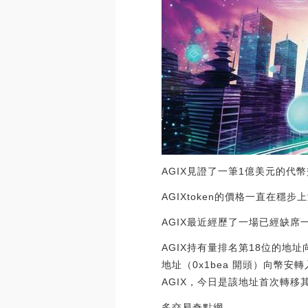
AGIX見證了一筆1億美元的代
AGIXtoken的價格一直在穩
AGIX最近經歷了一場已經缺
AGIX持有量排名第18位的地址向幣
地址（0x1bea 開頭）向幣安轉入
AGIX，今日是該地址首次轉移其持有的 
多交易奇點網