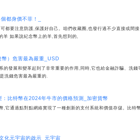
各個都身價不菲！_
可都要注意防護,保護好自己。咱們收藏圈,也發行過不少直接或間接,
的羊 如果說紀念幣上的羊,首先想到的,
達幣）危害最為嚴重_USD
系的發展和變革起到了非常重要的作用,同時,它也給金融詐騙、洗錢
為是洗錢危害最為嚴重的.
型：比特幣在2024年牛市的價格預測_加密貨幣
幣,它通過點對點網絡實現了一種創新的支付系統和價值存儲。比特幣
對文化元宇宙的啟示_元宇宙