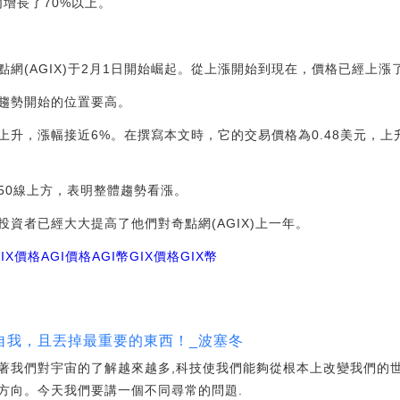
增長了70%以上。
網(AGIX)于2月1日開始崛起。從上漲開始到現在，價格已經上漲了
趨勢開始的位置要高。
上升，漲幅接近6%。在撰寫本文時，它的交易價格為0.48美元，上
位于50線上方，表明整體趨勢看漲。
資者已經大大提高了他們對奇點網(AGIX)上一年。
GIX價格AGI價格
AGI幣GIX價格
GIX幣
自我，且丟掉最重要的東西！_波塞冬
著我們對宇宙的了解越來越多,科技使我們能夠從根本上改變我們的
方向。今天我們要講一個不同尋常的問題.