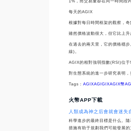
1%，而交易量卻在同一時間段內
每天的AGIX
根據對每日時間框架的觀察，奇點
雖然價格波動很大，但它比上升
在過去的兩天里，它的價格穩步
線)。
AGIX的相對強弱指數(RSI)
對生態系統的進一步研究表明，投
Tags：
AGIX
AGI
GIXAGIX幣
A
火幣APP下載
人類成為神之后會就會迷失
科學進步的最終目標是什么。隨
措施有助于規劃我們可能發展的