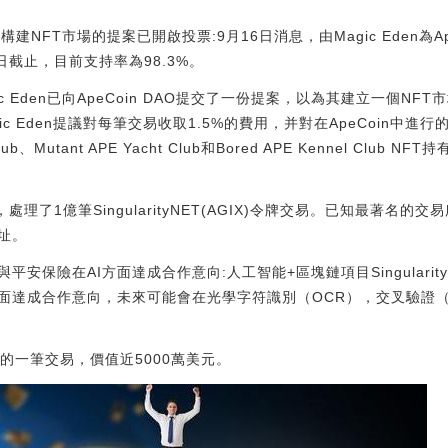
 DAO構建NFT市場的提案已開啟投票:9月16日消息，由Magic Eden為A
日截止，目前支持率為98.3%。
c Eden已向ApeCoin DAO提交了一份提案，以為其建立一個NF
gic Eden提議對每筆交易收取1.5%的費用，并對在ApeCoin中進
 Club、Mutant APE Yacht Club和Bored APE Kennel Clu
理了1億筆SingularityNET(AGIX)令牌交易。已知最著名的
址。
（AGI）與平安保險在AI方面達成合作意向:人工智能+區塊鏈項目Singular
方面達成合作意向，未來可能會在光學字符識別（OCR），交叉驗證
的一筆交易，價值近5000萬美元。