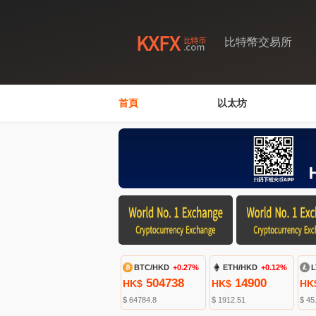
比特幣交易所
首頁
以太坊
BTC/HKD
+0.27%
ETH/HKD
+0.12%
L
504738
14900
HK$
HK$
HK
$ 64784.8
$ 1912.51
$ 45