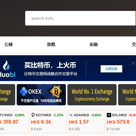
公鏈
游戲
金融
交
TC/HKD
-0.09%
DOT/HKD
-1.23%
ADA/HKD
-3.65%
SOL/HKD
+0.4
355.97
6.34
1.57
573.8
$
HK$
HK$
HK$
.69
$ 0.814
$ 0.202
$ 73.649