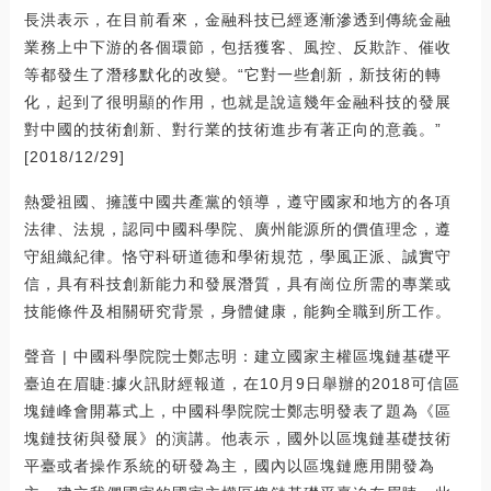
長洪表示，在目前看來，金融科技已經逐漸滲透到傳統金融
業務上中下游的各個環節，包括獲客、風控、反欺詐、催收
等都發生了潛移默化的改變。“它對一些創新，新技術的轉
化，起到了很明顯的作用，也就是說這幾年金融科技的發展
對中國的技術創新、對行業的技術進步有著正向的意義。”
[2018/12/29]
熱愛祖國、擁護中國共產黨的領導，遵守國家和地方的各項
法律、法規，認同中國科學院、廣州能源所的價值理念，遵
守組織紀律。恪守科研道德和學術規范，學風正派、誠實守
信，具有科技創新能力和發展潛質，具有崗位所需的專業或
技能條件及相關研究背景，身體健康，能夠全職到所工作。
聲音 | 中國科學院院士鄭志明：建立國家主權區塊鏈基礎平
臺迫在眉睫:據火訊財經報道，在10月9日舉辦的2018可信區
塊鏈峰會開幕式上，中國科學院院士鄭志明發表了題為《區
塊鏈技術與發展》的演講。他表示，國外以區塊鏈基礎技術
平臺或者操作系統的研發為主，國內以區塊鏈應用開發為