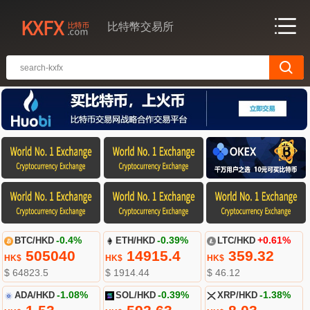
比特幣交易所
BTC/HKD
-0.4%
ETH/HKD
-0.39%
LTC/HKD
+0.61%
505040
14915.4
359.32
HK$
HK$
HK$
$ 64823.5
$ 1914.44
$ 46.12
ADA/HKD
-1.08%
SOL/HKD
-0.39%
XRP/HKD
-1.38%