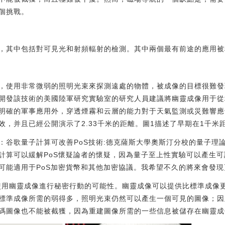
個挑戰。
，其中包括對可見光和射頻輻射的檢測。其中兩個最有前途的應用被
，使用非常微弱的照明光束來探測遠處的物體，被成像的目標很難發
開發該技術的美國陸軍研究實驗室的研究人員建議將幽靈成像用于從
明確的軍事應用外，穿透煙霧和云層的能力對于天氣監測或災難響應
效，并且已經公開演示了2.33千米的距離。圖1描述了早期在1千米
谷歌量子計算可改善PoS技術:德克薩斯大學奧斯汀分校的量子理論家Scot
算可以緩解PoS懷疑論者的懷疑，因為量子至上性實驗可以產生可證明
能適用于PoS加密貨幣和其他加密協議。我希望不久的將來會發現更多這樣
過使用幽靈成像進行秘密行動的可能性。幽靈成像可以提供比標準成像
標準成像所需的弱得多，照明光束仍然可以產生一個可見的圖像；因
碼圖像也不能被截獲，因為重建圖像所需的一些信息被儲存在幽靈成