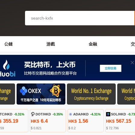
公鏈
游戲
金融
交
TC/HKD
-0.31%
DOT/HKD
-0.35%
ADA/HKD
-4.31%
SOL/HKD
-0.7
355.19
6.4
1.56
567.15
$
HK$
HK$
HK$
.59
$ 0.821
$ 0.2
$ 72.796