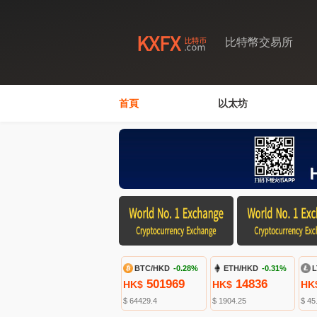
比特幣交易所
首頁
以太坊
BTC/HKD
-0.28%
ETH/HKD
-0.31%
L
501969
14836
HK$
HK$
HK
$ 64429.4
$ 1904.25
$ 45