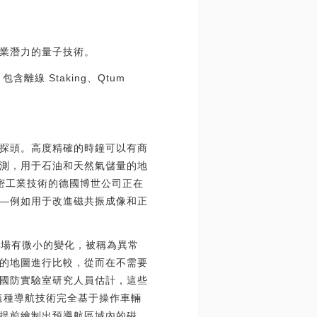
業潛力的量子技術。
離線 Staking、Qtum
探頭。高度精確的時鐘可以有商
測，用于石油和天然氣儲量的地
密工業技術的德國博世公司正在
—例如用于改進磁共振成像和正
磁場有微小的變化，被稱為異常
的地圖進行比較，從而在不需要
國防實驗室研究人員估計，這些
這種導航技術完全基于操作車輛
提前繪制出預導航區域內的磁