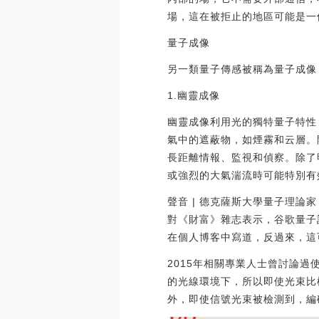
場，這在被拒止的地區可能是一
量子成像
另一類量子傳感被稱為量子成像
1.幽靈成像
幽靈成像利用光的獨特量子特性
氣中的遮蔽物，如煙霧和云層。
長距離情報、監視和偵察。除了
或強烈的大氣湍流時可能特別有
聲音 | 德克薩斯大學量子理論家：
對《財富》雜志表示，谷歌量子計
在個人博客中寫道，反過來，這可
2015年相關專業人士曾討論
的光線環境下，所以即使光束比
外，即使信號光束被檢測到，編