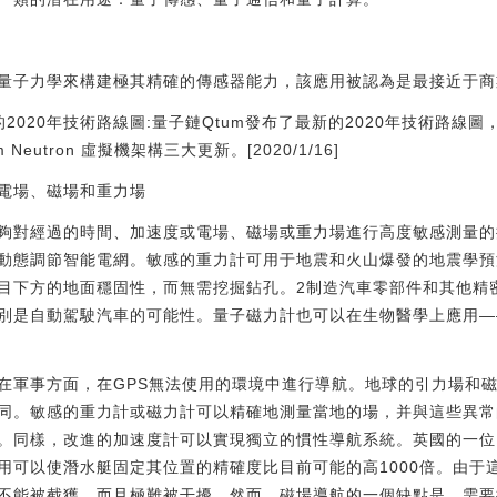
量子力學來構建極其精確的傳感器能力，該應用被認為是最接近于商
的2020年技術路線圖:量子鏈Qtum發布了最新的2020年技術路線圖，包含
 Neutron 虛擬機架構三大更新。[2020/1/16]
電場、磁場和重力場
夠對經過的時間、加速度或電場、磁場或重力場進行高度敏感測量的
動態調節智能電網。敏感的重力計可用于地震和火山爆發的地震學預
目下方的地面穩固性，而無需挖掘鉆孔。2制造汽車零部件和其他精
別是自動駕駛汽車的可能性。量子磁力計也可以在生物醫學上應用—
在軍事方面，在GPS無法使用的環境中進行導航。地球的引力場和
同。敏感的重力計或磁力計可以精確地測量當地的場，并與這些異常
。同樣，改進的加速度計可以實現獨立的慣性導航系統。英國的一位
用可以使潛水艇固定其位置的精確度比目前可能的高1000倍。由于
不能被截獲，而且極難被干擾。然而，磁場導航的一個缺點是，需要