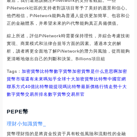
最后，我們還應該關注PiNetwork的支持者觀點。一些
PiNetwork社區的支持者對該項目寄予了美好的愿景和信心。
他們相信，PiNetwork能夠為普通人提供更加簡單、包容和公
正的金融體系，并希望未來的Pi代幣能夠真正具備價值。
綜上所述，評估PiNetwork時需要保持理性，并綜合考慮技術
實現、商業模式和法律合規等方面的因素。通過本文的解
析，讀者將更全面地了解PiNetwork的潛力與風險，從而能夠
更清晰地做出自己的判斷和決策。Billions項目組
Tags：
加密貨幣
比特幣
數字貨幣加密貨幣是什么意思啊
加密
貨幣市場還有未來嗎知乎
全球十大加密貨幣比特幣中國官網
聯系方式
40億比特幣能提現嗎
比特幣最新價格行情走勢十大
數字貨幣交易所排名
數字貨幣交易所官
PEPE幣
理財小知識貨幣_
貨幣理財指的是將資金投資于具有較低風險和流動性的金融