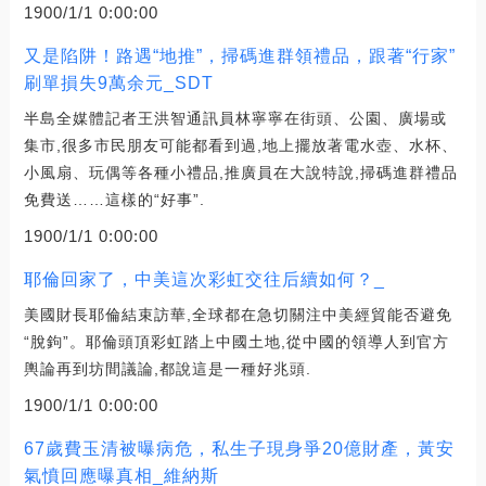
1900/1/1 0:00:00
又是陷阱！路遇“地推”，掃碼進群領禮品，跟著“行家”
刷單損失9萬余元_SDT
半島全媒體記者王洪智通訊員林寧寧在街頭、公園、廣場或
集市,很多市民朋友可能都看到過,地上擺放著電水壺、水杯、
小風扇、玩偶等各種小禮品,推廣員在大說特說,掃碼進群禮品
免費送……這樣的“好事”.
1900/1/1 0:00:00
耶倫回家了，中美這次彩虹交往后續如何？_
美國財長耶倫結束訪華,全球都在急切關注中美經貿能否避免
“脫鉤”。耶倫頭頂彩虹踏上中國土地,從中國的領導人到官方
輿論再到坊間議論,都說這是一種好兆頭.
1900/1/1 0:00:00
67歲費玉清被曝病危，私生子現身爭20億財產，黃安
氣憤回應曝真相_維納斯