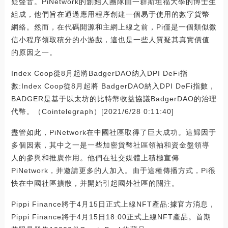
疑聲音。PiNetwork的創始人團隊由一群斯坦福大學的博士生
組成，他們旨在通過應用程序創建一個易于使用的數字貨幣
網絡。然而，在代碼開源和主網上線之前，Pi僅是一個類似微
信小程序領取積分的小游戲，這也是一些人質疑其真實價值
的原因之一。
Index Coop從8月起將BadgerDAO納入DPI DeFi指
數:Index Coop從8月起將 BadgerDAO納入DPI DeFi指數，
BADGER是基于以太坊的比特幣收益協議BadgerDAO的治理
代幣。（Cointelegraph）[2021/6/28 0:11:40]
盡管如此，PiNetwork在中國社區取得了巨大成功。這歸因于
多個因素，其中之一是一些加密貨幣社區領袖和資金盤領導
人的參與和推廣作用。他們在社交媒體上積極宣傳
PiNetwork，并邀請更多的人加入。由于這種傳播方式，Pi很
快在中國社區擴散，并開始引起國外社區的關注。
Pippi Finance將于4月15日正式上線NFT產品:據官方消息，
Pippi Finance將于4月15日18:00正式上線NFT產品。首期