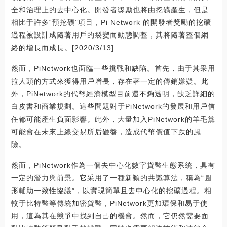
全和治理上的去中心化。開發者獎勵也將由挖礦產生，但是
相比于許多“預挖礦”項目，Pi Network 的開發者獎勵的挖礦
過程被設計成隨著用戶的裂變而動態調整，其將隨著整個網
絡的增長而成長。[2020/3/13]
然而，PiNetwork也面臨一些挑戰和缺陷。首先，由于其采用
拉人頭的方式來獲得用戶增長，存在著一定的傳銷嫌疑。此
外，PiNetwork的代幣經濟模型目前還不夠透明，缺乏詳細的
白皮書和商業規劃。這些問題對于PiNetwork的發展和用戶信
任都可能產生負面影響。此外，大量加入PiNetwork的羊毛黨
可能會在未來上線交易所后砸盤，造成代幣價值下跌的風
險。
然而，PiNetwork作為一個去中心化數字貨幣生態系統，具有
一定的潛力與前景。它采用了一種新穎的共識算法，稱為“圓
形輔助一致性協議”，以實現簡單且去中心化的挖礦過程。相
較于比特幣等傳統加密貨幣，PiNetwork更加環保和易于使
用，這為其在競爭中找到自己的機會。然而，它仍然需要面