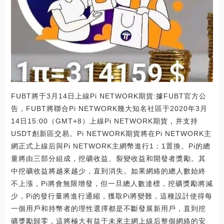
FUBT將于3月14日上線Pi NETWORK期貨:據FUBT官方公
告，FUBT將聯合Pi NETWORK幾大知名社區于2020年3月
14日15:00（GMT+8）上線Pi NETWORK期貨，并支持
USDT創新區交易。Pi NETWORK期貨將在Pi NETWORK主
網正式上線后與Pi NETWORK主網幣進行1：1置換。Pi的總
量將由三部分組成，挖礦收益、裂變收益和開發者獎勵。其
中挖礦收益將越來越少，直到消失。如果網絡的總人數始終
不上漲，Pi將會無限增發，但一旦總人數達標，挖礦獎勵將減
少，Pi的發行量將進行通縮，獲取Pi將變難，這種設計使得每
一個用戶和持幣者的理性選擇都是不斷發展新用戶，直到挖
礦獎勵歸零，這將極大有益于未來主網上線后整個網絡的安