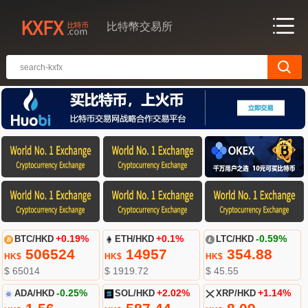
比特幣交易所
BTC/HKD
+0.19%
ETH/HKD
+0.1%
LTC/HKD
-0.59%
506524
14957
354.88
HK$
HK$
HK$
$ 65014
$ 1919.72
$ 45.55
ADA/HKD
-0.25%
SOL/HKD
+2.02%
XRP/HKD
+1.14%