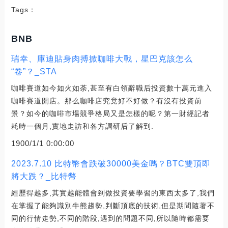
Tags：
BNB
瑞幸、庫迪貼身肉搏掀咖啡大戰，星巴克該怎么
“卷”？_STA
咖啡賽道如今如火如荼,甚至有白領辭職后投資數十萬元進入
咖啡賽道開店。那么咖啡店究竟好不好做？有沒有投資前
景？如今的咖啡市場競爭格局又是怎樣的呢？第一財經記者
耗時一個月,實地走訪和各方調研后了解到.
1900/1/1 0:00:00
2023.7.10 比特幣會跌破30000美金嗎？BTC雙頂即
將大跌？_比特幣
經歷得越多,其實越能體會到做投資要學習的東西太多了,我們
在掌握了能夠識別牛熊趨勢,判斷頂底的技術,但是期間隨著不
同的行情走勢,不同的階段,遇到的問題不同,所以隨時都需要