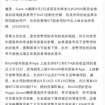
據悉，Gate.io團隊9月2日凌晨宣布將拿出約2000萬美金價
值的區塊鏈資產用于DeFi流動性挖礦，投資所得的收益將全
部回饋給用戶。目前前兩期GT鎖倉理財均在上線后短時售
罄。[2020/9/3]
需要注意的是，盡管貨幣理財具有較低的風險，但它仍然受
到通脹和利率波動等因素的影響。如果通脹率高于貨幣理財
的回報率，實際購買力可能會下降。此外，貨幣理財的回報
率可能無法滿足長期資產增值的需求。
BitUN發布新版本App 上線支持BTC和ETH的高收益理財產
品:5月15日，區塊鏈私人銀行BitUN發布新版本App，上線數
字貨幣理財產品，支持BTC以及ETH等主流幣種理財。據
悉，本次理財標的將在5月16日-5月19日開放，共計籌集50
個BTC和300個ETH，標的投滿即截止。BitUN理財是由
Higgs Quant團隊通過跨市場套利、單市場做市、跨市場做
市等量化對沖策略，在低風險下獲得穩定的增值空間，該量
化策略團隊貢獻了主流加密貨幣交易市場超過1.6%的交易