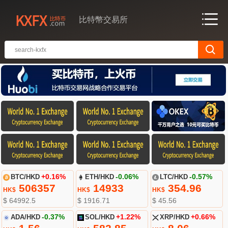
比特幣交易所
BTC/HKD
+0.16%
ETH/HKD
-0.06%
LTC/HKD
-0.57%
506357
14933
354.96
HK$
HK$
HK$
$ 64992.5
$ 1916.71
$ 45.56
ADA/HKD
-0.37%
SOL/HKD
+1.22%
XRP/HKD
+0.66%