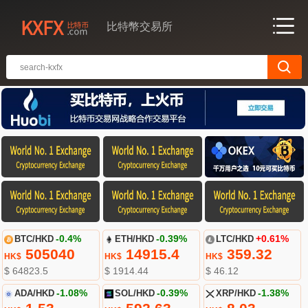
比特幣交易所
BTC/HKD
-0.4%
ETH/HKD
-0.39%
LTC/HKD
+0.61%
505040
14915.4
359.32
HK$
HK$
HK$
$ 64823.5
$ 1914.44
$ 46.12
ADA/HKD
-1.08%
SOL/HKD
-0.39%
XRP/HKD
-1.38%