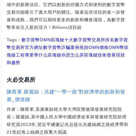
域中的新興項目。它們以創新的挖礦方式和便利的數字貨幣
交易功能吸引了廣大用戶的關注。隨著這些項目的進一步發
展和成熟，我們可以期待更多的創新和機會涌現，為數字貨
幣革命注入新的活力！Billions項目組
Tags：
數字貨幣
OMN
區塊鏈十大數字貨幣交易所排名
數字貨
幣交易所官方網址
數字貨幣詐騙案例視頻OMN價格
OMN幣區
塊鏈工程專業學什么
區塊鏈存證怎么弄
區塊鏈技術發展現狀
和趨勢
火必交易所
陳甬軍 羅麗娟：共建“一帶一路”對經濟學的創新和發
展_價值鏈
作者：陳甬軍,系廣東財經大學大灣區雙循環發展研究院院
長；羅麗娟,系中國人民大學中國經濟改革與發展研究院助理
研究員2013年,習近平總書記先后提出共建絲綢之路經濟帶和
21世紀海上絲綢之路重大倡議.