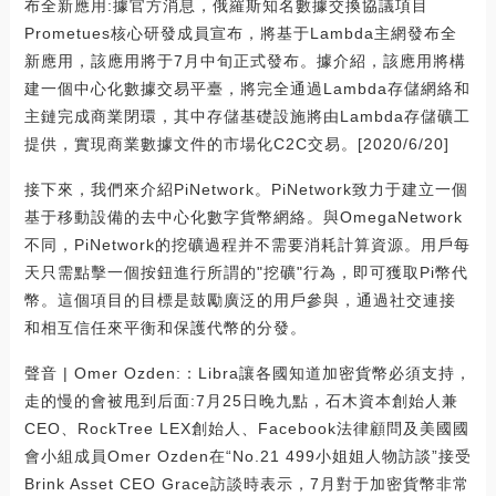
布全新應用:據官方消息，俄羅斯知名數據交換協議項目
Prometues核心研發成員宣布，將基于Lambda主網發布全
新應用，該應用將于7月中旬正式發布。據介紹，該應用將構
建一個中心化數據交易平臺，將完全通過Lambda存儲網絡和
主鏈完成商業閉環，其中存儲基礎設施將由Lambda存儲礦工
提供，實現商業數據文件的市場化C2C交易。[2020/6/20]
接下來，我們來介紹PiNetwork。PiNetwork致力于建立一個
基于移動設備的去中心化數字貨幣網絡。與OmegaNetwork
不同，PiNetwork的挖礦過程并不需要消耗計算資源。用戶每
天只需點擊一個按鈕進行所謂的"挖礦"行為，即可獲取Pi幣代
幣。這個項目的目標是鼓勵廣泛的用戶參與，通過社交連接
和相互信任來平衡和保護代幣的分發。
聲音 | Omer Ozden:：Libra讓各國知道加密貨幣必須支持，
走的慢的會被甩到后面:7月25日晚九點，石木資本創始人兼
CEO、RockTree LEX創始人、Facebook法律顧問及美國國
會小組成員Omer Ozden在“No.21 499小姐姐人物訪談”接受
Brink Asset CEO Grace訪談時表示，7月對于加密貨幣非常