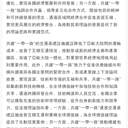
優化，實現各國經濟繁榮和共同發展；另一方面，共建“一帶
一路”強調合作共贏，倡導多元化合作方式、開放包容的精神
和可持續發展的理念，通過區域間經濟合作促進資源互補，
實現更高層次的經濟整合，為推動貿易理論的發展提供了新
的理論思路和實踐范式。
共建“一帶一路”的交通基礎設施建設降低了亞歐大陸間的運輸
成本，改善了互聯互通情況，推動形成新的經濟走廊和產業
園區，加速了亞歐大陸一體化，對重塑世界經濟地理格局起
到重要作用。此外，共建“一帶一路”致力于促進供應鏈縱向和
橫向擴展與各國企業間的緊密合作，形成產業鏈上下游協同
效應，實現資源、技術和市場的互補和共享。共建“一帶一路”
鼓勵創新和技術轉移，在全球價值鏈中加強技術合作和知識
共享，通過跨國研發合作、技術轉讓和人員交流，各國企業
可以獲取先進的技術和管理經驗，提升自身創新能力和競爭
力。從這個理論指向看，一方面，共建“一帶一路”通過交通基
礎設施改善互聯互通和重構全球價值鏈，為全球價值鏈理論
提供了生動現實案例；另一方面，共建“一帶一路”推動構建包