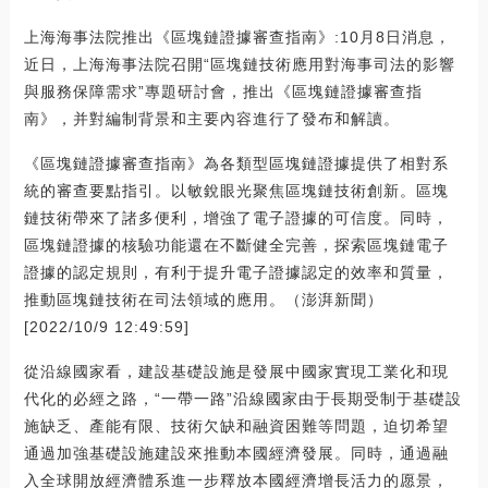
上海海事法院推出《區塊鏈證據審查指南》:10月8日消息，
近日，上海海事法院召開“區塊鏈技術應用對海事司法的影響
與服務保障需求”專題研討會，推出《區塊鏈證據審查指
南》，并對編制背景和主要內容進行了發布和解讀。
《區塊鏈證據審查指南》為各類型區塊鏈證據提供了相對系
統的審查要點指引。以敏銳眼光聚焦區塊鏈技術創新。區塊
鏈技術帶來了諸多便利，增強了電子證據的可信度。同時，
區塊鏈證據的核驗功能還在不斷健全完善，探索區塊鏈電子
證據的認定規則，有利于提升電子證據認定的效率和質量，
推動區塊鏈技術在司法領域的應用。（澎湃新聞）
[2022/10/9 12:49:59]
從沿線國家看，建設基礎設施是發展中國家實現工業化和現
代化的必經之路，“一帶一路”沿線國家由于長期受制于基礎設
施缺乏、產能有限、技術欠缺和融資困難等問題，迫切希望
通過加強基礎設施建設來推動本國經濟發展。同時，通過融
入全球開放經濟體系進一步釋放本國經濟增長活力的愿景，