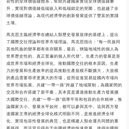
容性的全球價值鏈體系，幫助共建國家實現全球價值鏈攀
升，實現對價值鏈低端嵌入和低端鎖定的突圍，也超越了全
球價值鏈理論，為現代經濟學的創新發展提供了豐富的實踐
土壤。
馬克思主義經濟學在總結人類歷史發展規律的基礎上，提出
了國際交往理論和世界市場理論。馬克思指出：“每一民族同
其他民族的變革都有依存關系，最后，狹隘地域性的個人為
世界歷史性的、真正普遍的個人所代替”。生產力的發展是形
成世界市場和經濟全球化、推動國際交往的根本原因。生產
力的發展和生產效率的提高推動生產規模不斷擴大，大規模
的產品需要尋求更廣大的市場，從而促進貿易從國內市場向
世界市場拓展。共建“一帶一路”跨越了地域限制，為國家間的
交流和合作搭建了新平臺，其本質是通過推動生產力發展擴
大國際交往。共建“一帶一路”倡導平等和包容的合作精神，無
論國家大小、發展水平如何，都可以參與其中。這與西方發
達國家主導的經濟全球化模式明顯不同，是推進經濟全球
化、實現包容性發展的典范，也是構建人類命運共同體的重
要路徑。而這背后得益于中國經濟的快速發展，使得中國能