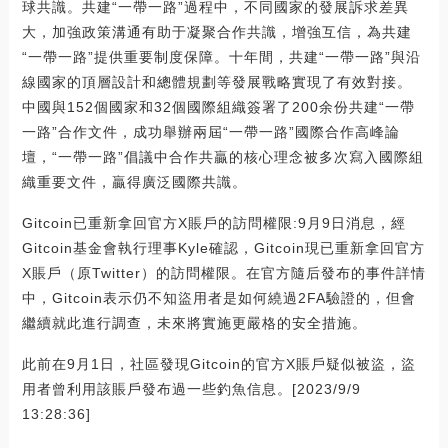
球共識。共建“一帶一路”過程中，不同國家的發展訴求差異
大，加強政策溝通有助于凝聚合作共識，增強互信，為共建
“一帶一路”提供重要制度保障。十年間，共建“一帶一路”與沿
線國家的頂層設計和總體規劃等發展戰略實現了有效對接。
中國與152個國家和32個國際組織簽署了200余份共建“一帶
一路”合作文件，成功舉辦兩屆“一帶一路”國際合作高峰論
壇，“一帶一路”倡議中合作共贏的核心理念被多次寫入國際組
織重要文件，贏得廣泛國際共識。
Gitcoin已重新拿回官方X賬戶的訪問權限:9月9日消息，經
Gitcoin基金會執行理事Kyle確認，Gitcoin現已重新拿回官方
X賬戶（原Twitter）的訪問權限。在官方隨后發布的事件詳情
中，Gitcoin表示仍不知盜用者是如何繞過2FA驗證的，但會
繼續就此進行調查，未來將實施更嚴格的安全措施。
此前在9月1日，社區發現Gitcoin的官方X賬戶疑似被盜，盜
用者曾利用該賬戶發布過一些釣魚信息。[2023/9/9
13:28:36]