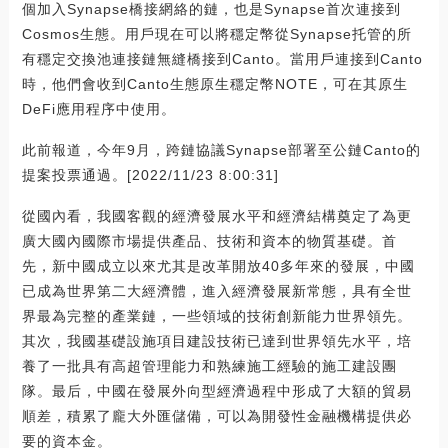
個加入Synapse橋接網絡的鏈，也是Synapse首次連接到
Cosmos生態。用戶現在可以將穩定幣從Synapse托管的所
有穩定交換池連接鏈無縫橋接到Canto。當用戶連接到Canto
時，他們會收到Canto生態原生穩定幣NOTE，可在其原生
DeFi應用程序中使用。
此前報道，今年9月，跨鏈協議Synapse部署至公鏈Canto的
提案投票通過。[2022/11/23 8:00:31]
從國內看，我國客觀的經濟發展水平和經濟結構奠定了為更
廣大國內國際市場提供產品、技術和資本的物質基礎。首
先，新中國成立以來尤其是改革開放40多年來的發展，中國
已成為世界第二大經濟體，進入經濟發展新常態，具有全世
界最為完整的產業鏈，一些領域的技術創新能力世界領先。
其次，我國基礎設施項目建設技術已達到世界領先水平，培
養了一批具有高超管理能力和熟練施工經驗的施工建設團
隊。最后，中國在發展外向型經濟過程中形成了大額的貿易
順差，積累了龐大外匯儲備，可以為開發性金融機構提供必
要的資本金。