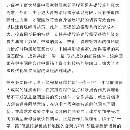
亦催生了廣大發展中國家對國家間互聯互通基礎設施的龐大
需求。然而，由于絕大多數沿線國家產能有限，只有爭取國
際外生力量，才能開展符合自身發展特點的切實有效合作，
以快速實現經濟起飛。此外，基礎設施投資具有投資成本
大、投資周期長的特點，支持基礎設施建設需要很強的資金
實力和施工力量。中國的資金、技術、管理等方面的供給能
力恰好能夠滿足這些要求。中國與沿線國家供給與需求的高
度匹配性，成為共建“一帶一路”取得成效的必要條件，沿線國
家在與中國的合作中彌補了資金和技術的雙缺口，擴大了本
國現代化發展所需的基礎設施建設。
僅有必要條件，還不能完整解釋共建“一帶一路”十年間取得偉
大成就的經濟邏輯，在實踐過程中堅持和發揚合作共贏理念
是不可或缺且至關重要的充分條件。合作共贏，就是要倡導
人類命運共同體意識，在追求本國利益時兼顧他國合理關
切，在謀求本國發展中促進各國共同發展，建立更加平等均
衡的新型全球發展伙伴關系。正是合作共贏理念，賦予了“一
帶一路”倡議跨越種族和地區的凝聚力和引領世界經濟增長的