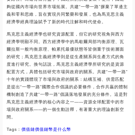
夠從國內市場向世界市場拓展。共建“一帶一路”摒棄了單邊主
義和零和思維，旨在實現共同繁榮和發展，也為馬克思主義
經濟學經典理論賦予了新的時代注解和時代使命。
馬克思主義經濟學也研究資源配置，但它的研究視角與西方
經濟學明顯不同。西方經濟學中的馬歇爾局部均衡原理、瓦
爾拉斯一般均衡原理、帕累托最優狀態等皆側重于技術層面
的研究；馬克思主義經濟學則是從生產關系與生產方式的角
度進行研究。換句話說，馬克思主義經濟學所研究的是資源
配置方式，具體包括研究市場與政府的關系。共建“一帶一路”
十年的實踐體現了市場與政府的關系：結構互補、供需匹配
是提出“一帶一路”國際合作倡議的必要條件，合作共贏的體制
機制創造了共建“一帶一路”倡議落地發展的充分條件。這是對
馬克思主義經濟學的核心內容之一——資源全球配置中的市
場與政府關系——的一個生動詮釋，有著重大的理論創新空
間。
Tags：
價值鏈
價值鏈幣是什么幣