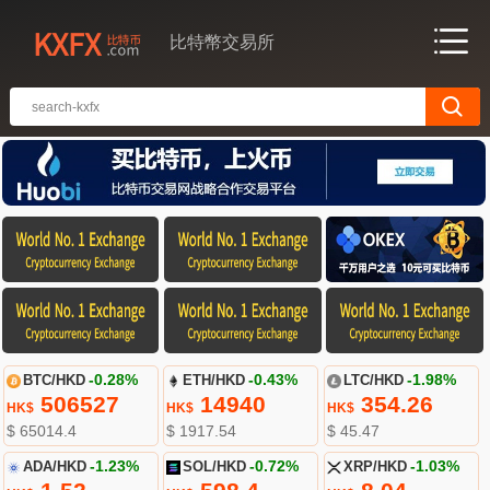
比特幣交易所
BTC/HKD
-0.28%
ETH/HKD
-0.43%
LTC/HKD
-1.98%
506527
14940
354.26
HK$
HK$
HK$
$ 65014.4
$ 1917.54
$ 45.47
ADA/HKD
-1.23%
SOL/HKD
-0.72%
XRP/HKD
-1.03%