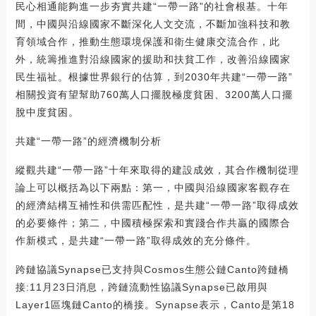
民心相通能夠進一步夯實共建“一帶一路”的社會根基。十年
間，中國與沿線國家不斷深化人文交流，不斷加強科技和教
育領域合作，推動生態環境保護和衛生健康交流合作，此
外，統籌推進對沿線國家的援助和扶貧工作，改善沿線國家
民生福祉。根據世界銀行的估算，到2030年共建“一帶一路”
相關投資有望幫助760萬人口擺脫極度貧困、3200萬人口擺
脫中度貧困。
共建“一帶一路”的經濟機制分析
縱觀共建“一帶一路”十年來取得的建設成效，其合作機制從理
論上可以概括為以下兩點：第一，中國與沿線國家客觀存在
的經濟結構互補性和供需匹配性，是共建“一帶一路”取得成效
的必要條件；第二，中國積極探索和實踐合作共贏的國際合
作新模式，是共建“一帶一路”取得成效的充分條件。
跨鏈協議Synapse已支持與Cosmos生態公鏈Canto跨鏈橋
接:11月23日消息，跨鏈流動性協議Synapse已啟用與
Layer1區塊鏈Canto的橋接。Synapse表示，Canto是第18