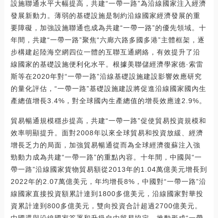
設施聯通水平大幅提高，共建“一帶一路”為沿線國家注入經濟
發展新動力。薄弱的基礎設施是制約沿線國家經濟發展的重
要障礙，加強設施聯通也成為共建“一帶一路”的優先領域。十
年間，共建“一帶一路”聚焦“六廊六路多國多港”主體框架，逐
步構建起陸海空網四位一體的互聯互通網絡，有效提升了沿
線國家的基礎設施便利化水平。根據美聯儲經濟學家德·索雷
斯等在2020年對“一帶一路”沿線基礎設施建設影響效應研究
的量化評估，“一帶一路”基礎設施建設將促進沿線國家國內生
產總值增長3.4%，對全球國內生產總值的增長效應達2.9%。
貿易暢通規模穩步提高，共建“一帶一路”促使貿易投資規模和
效率明顯提升。面對2008年以來全球貿易和投資放緩、經濟
增長乏力的局面，加強貿易暢通從而為全球經濟復蘇注入強
勁動力成為共建“一帶一路”的重點內容。十年間，中國與“一
帶一路”沿線國家貨物貿易額從2013年的1.04萬億美元增長到
2022年的2.07萬億美元，年均增長8%，中國對“一帶一路”沿
線國家直接投資額累計達到1800多億美元，沿線國家對華投
資累計達到800多億美元，雙向投資合計超過2700億美元。
中國還與沿線國家簽署和升級自由貿易協定，推動形成“一帶