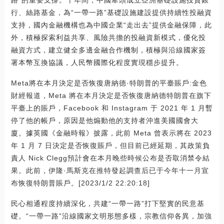
行、絲路基金，為“一帶一路”基礎設施建設提供持續性投融資
支持，國內金融機構也為中國企業“走出去”提供金融保障，此
外，積極探索利益共享、風險共擔的投融資新模式，優化投
融資方式，建立健全多邊金融合作機制，積極與沿線國家簽
署本幣互換協議，人民幣國際化程度實現穩步提升。
Meta將在本月決定是否恢復唐納德·特朗普的平臺賬戶:金色
財經報道，Meta 將在本月決定是否恢復唐納德特朗普在旗下
平臺上的賬戶，Facebook 和 Instagram 于 2021 年 1 月暫
停了他的帳戶，原因是他煽動他的支持者沖進美國國會大
廈。據英國《金融時報》披露，此前 Meta 曾表示將在 2023
年 1 月 7 日決定是否恢復賬戶，但目前已經延期，其政策負
責人 Nick Clegg預計會在本月晚些時候公布是否取消禁令結
果。此前，伊隆·馬斯克在推特發起調查后已于今年十一月宣
布恢復特朗普賬戶。[2023/1/2 22:20:18]
民心相通程度持續深化，共建“一帶一路”打下堅實的民意基
礎。“一帶一路”沿線國家文明形態多樣，宗教信仰各異，加強