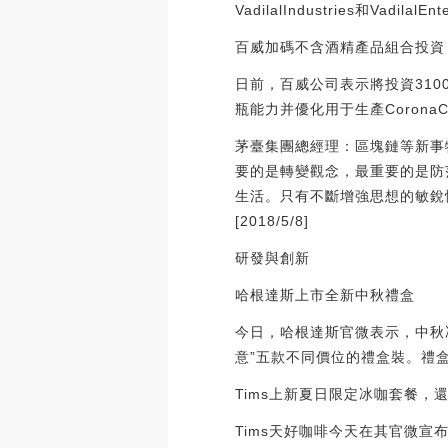
VadilalIndustries和Vad
百威加碼不含酒精產品組合投資
日前，百威公司表示將投資31
瓶能力并優化用于生產Corona
茅臺集團總經理：區塊鏈等新事
要的是轉變觀念，最重要的是防
生活。只有不斷增強思想的敏銳
[2018/5/8]
研發與創新
哈根達斯上市全新中秋禮盒
今日，哈根達斯官微表示，中秋冰
意”五款不同價位的禮盒裝。禮
Tims上新夏日限定冰咖套餐，
Tims天好咖啡今天在其官微