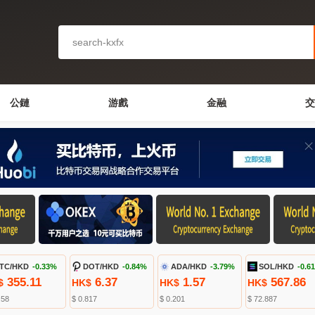
公鏈
游戲
金融
交
TC/HKD
-0.33%
DOT/HKD
-0.84%
ADA/HKD
-3.79%
SOL/HKD
-0.6
355.11
6.37
1.57
567.86
$
HK$
HK$
HK$
.58
$ 0.817
$ 0.201
$ 72.887