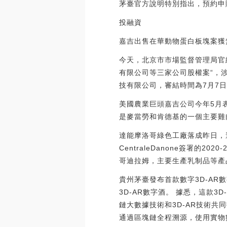
茅臺官方說明特別指出，預約申購先后
投融資
嘉吉出售在華動物蛋白板塊案獲
今天，北京市市場監督管理局官
有限公司等三家公司股權案“，
技有限公司，審結時間為7月7
美國農業巨頭嘉吉公司今年5月
是麥當勞和肯德基的一個主要雞
達能摩洛哥綠色工廠落成昨日，
CentraleDanone簽署的
哥迪拉姆，主要生產乳制品等產
貴州茅臺發布首款數字3D-AR
3D-AR數字酒。 據悉，這款
鏈大數據技術和3D-AR技術共
通過區塊鏈全程溯源，使用實物數