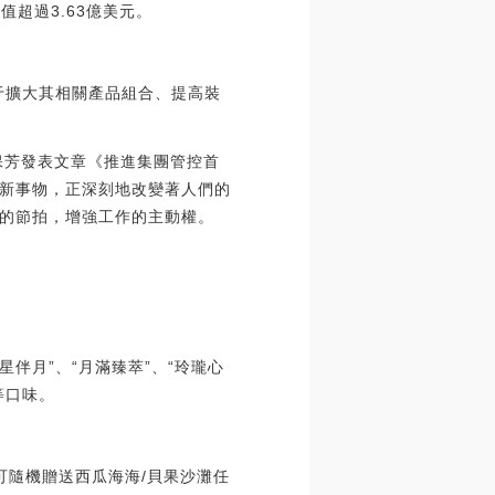
淋業務估值超過3.63億美元。
于擴大其相關產品組合、提高裝
保芳發表文章《推進集團管控首
新事物，正深刻地改變著人們的
的節拍，增強工作的主動權。
伴月”、“月滿臻萃”、“玲瓏心
等口味。
可隨機贈送西瓜海海/貝果沙灘任