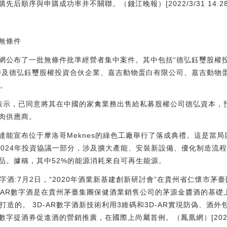
順序與申購成功率并不關聯。（錢江晚報）[2022/3/31 14:28:
無條件
網公布了一批無條件批準經營者集中案件。其中包括“德弘鈺璽股權
涉及德弘鈺璽股權投資合伙企業、嘉吉動物蛋白有限公司、嘉吉動物
日。
表示，已同意將其在中國的家禽業務出售給私募股權公司德弘資本，
肉供應商。
達能宣布位于摩洛哥Meknes的綠色工廠舉行了落成典禮。這是當
2020-2024年投資協議一部分，涉及擴大產能、安裝新設備、優化制造
品。據稱，其中52%的能源消耗來自可再生能源。
數字酒:7月2日，“2020年酒業新基建創新研討會”在貴州省仁懷市
3D-AR數字酒是在貴州茅臺集團保健酒業銷售公司的茅源金醬酒的基
同打造的。 3D-AR數字酒新技術利用3維碼和3D-AR實現防偽、酒
字提酒券促進酒的營銷推廣，在國際上尚屬首例。（鳳凰網）[2020/