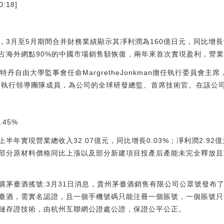
:18]
，3月至5月期間合并財務業績顯示其凈利潤為160億日元，同比增長
占海外網點90%的中國市場銷售額恢復，兩年來首次實現盈利，營業
丹自由大學監事會任命MargretheJonkman擔任執行委員會主席
是菲仕蘭的執行領導團隊成員，為公司的全球研發總監、首席技術官。在該
45%
年實現營業總收入32.07億元，同比增長0.03%；凈利潤2.92億
部分原材料價格同比上漲以及部分新建項目投產后產能未完全釋放且
茅臺酒搖號:3月31日消息，貴州茅臺酒銷售有限公司公眾號發布了在
臺酒，需實名認證，且一個手機號碼只能注冊一個賬號，一個賬號只
鏈存證技術，由杭州互聯網公證處公證，保證公平公正。