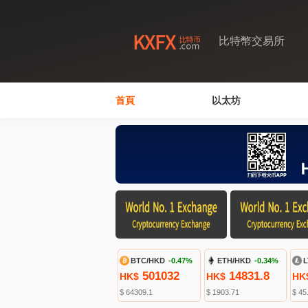
比特幣交易所
首頁
以太坊
BTC/HKD
-0.47%
ETH/HKD
-0.34%
L
501032
14831.8
HK$
HK$
HK
$ 64309.1
$ 1903.71
$ 45