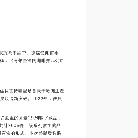
標狀態為申請中。據媒體此前報
稱，含有茅臺酒的咖啡并非公司
佳貝艾特嬰配是首款于歐洲生產
展取得新突破。2022年，佳貝
“節氣里的茅臺”系列數字藏品，
共計9605份，該系列數字藏品
用盲盒的形式。本次整體發售將