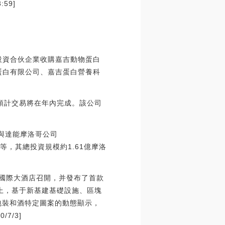
59]
投資合伙企業收購嘉吉動物蛋白
蛋白有限公司、嘉吉蛋白營養科
預計交易將在年內完成。該公司
局與達能摩洛哥公司
流程等，其總投資規模約1.61億摩洛
茅臺國際大酒店召開，并發布了首款
礎上，基于新基建基礎設施、區塊
外包裝和酒特定圖案的動態顯示，
7/3]