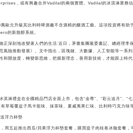
ilalEnterprises，或有興趣合并Vadilal的兩個實體。Vadilal的冰淇
00萬歐元升級其比利時啤酒廠不含酒精的釀酒工藝。這項投資將有助
Cero的新脫醇系統。
物正深刻地改變著人們的生活:近日，茅臺集團黨委書記、總經理李
范風險推動發展》。文中指出，區塊鏈、大數據、人工智能等一系列
性和開放度，轉變新思維，把握新理念，善用新技術，才能跟上時代
淇淋禮盒在全國精品門店全面上市，包含“金尊”、“彩云追月”、“七星
盒有草莓覆盆子馬卡龍味、抹茶味、夏威夷果仁味、比利時巧克力味
還送浮力杯墊
宣布，周五起推出西瓜/貝果浮力杯墊套餐，購買提子肉桂卷冰咖套餐，