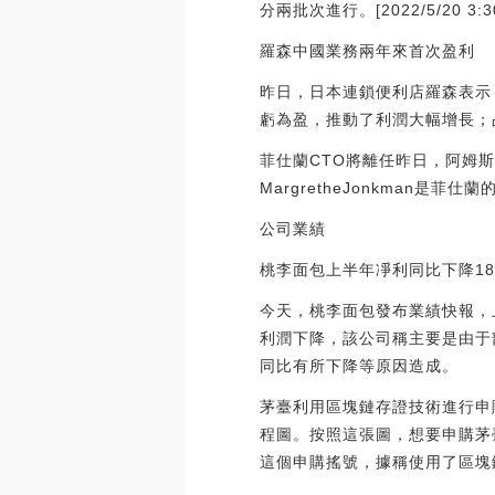
分兩批次進行。[2022/5/20 3:30
羅森中國業務兩年來首次盈利
昨日，日本連鎖便利店羅森表示
虧為盈，推動了利潤大幅增長；
菲仕蘭CTO將離任昨日，阿姆斯特
MargretheJonkman
公司業績
桃李面包上半年凈利同比下降18.
今天，桃李面包發布業績快報，上半
利潤下降，該公司稱主要是由于
同比有所下降等原因造成。
茅臺利用區塊鏈存證技術進行申購
程圖。按照這張圖，想要申購茅
這個申購搖號，據稱使用了區塊