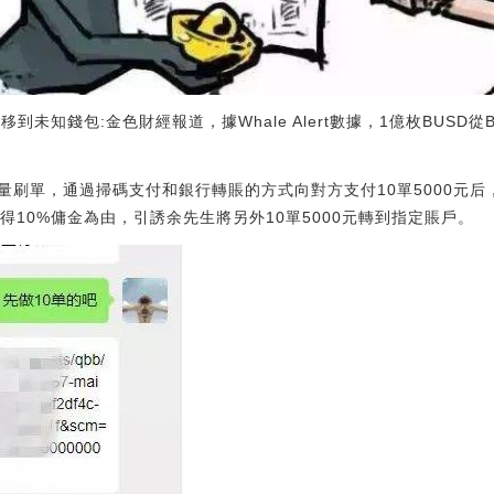
轉移到未知錢包:金色財經報道，據Whale Alert數據，1億枚BUSD從
刷單，通過掃碼支付和銀行轉賬的方式向對方支付10單5000元后
得10%傭金為由，引誘余先生將另外10單5000元轉到指定賬戶。