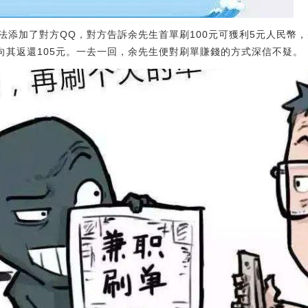
法添加了對方QQ，對方告訴余先生首單刷100元可獲利5元人民幣
方向其返還105元。一去一回，余先生便對刷單賺錢的方式深信不疑。