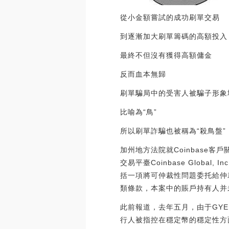
從小金額嘗試的成功刷單交易
到逐漸加大刷單籌碼的高額投入
最終不但沒有獲得高額傭金
反而血本無歸
刷單騙局中的受害人被騙子形象
比喻為“鳥”
所以刷單詐騙也被稱為“殺鳥盤”
加州地方法院就Coinbase
交易平臺Coinbase Global
括一項將可仲裁性問題委托給仲
類條款，本案中的賬戶持有人并
此前報道，去年五月，由于GYEN
行人被指控在穩定幣的穩定性方