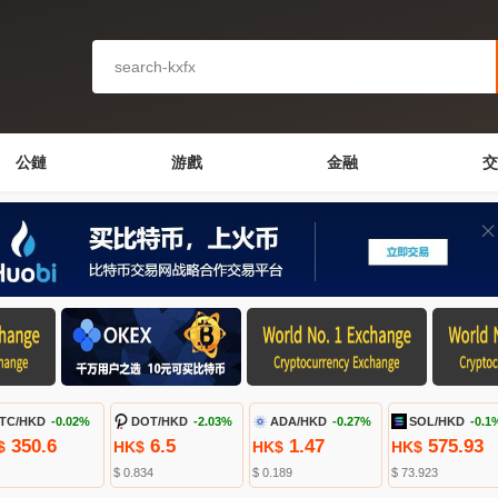
公鏈
游戲
金融
交
TC/HKD
-0.02%
DOT/HKD
-2.03%
ADA/HKD
-0.27%
SOL/HKD
-0.1
350.6
6.5
1.47
575.93
$
HK$
HK$
HK$
$ 0.834
$ 0.189
$ 73.923