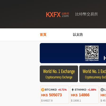
比特幣交易所
首頁
以太坊
BTC/HKD
+0.71%
ETH/HKD
+1.88%
L
505073
14866
HK$
HK$
HK
$ 64827.8
$ 1908.1
$ 45