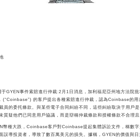
地
客戶關于GYEN事件索賠進行仲裁:2月1日消息，加利福尼亞州地方法
, Inc. (“Coinbase”) 的客戶提出各種索賠進行仲裁，認為Coinb
裁員的委托條款。與某些電子合同糾紛不同，這些糾紛取決于用戶是
未質疑他們已同意用戶協議，而是辯稱仲裁條款和授權條款不合理且
幣種大跌，Coinbase客戶對Coinbase提起集體訴訟文件，稱數
面誤導投資者，導致了數百萬美元的損失。據稱，GYEN的價值與