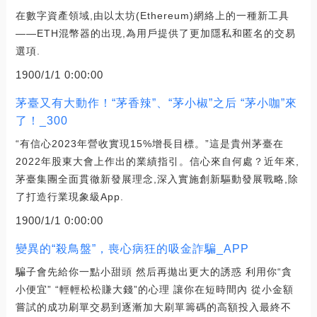
在數字資產領域,由以太坊(Ethereum)網絡上的一種新工具
——ETH混幣器的出現,為用戶提供了更加隱私和匿名的交易
選項.
1900/1/1 0:00:00
茅臺又有大動作！“茅香辣”、“茅小椒”之后 “茅小咖”來
了！_300
“有信心2023年營收實現15%增長目標。”這是貴州茅臺在
2022年股東大會上作出的業績指引。信心來自何處？近年來,
茅臺集團全面貫徹新發展理念,深入實施創新驅動發展戰略,除
了打造行業現象級App.
1900/1/1 0:00:00
變異的“殺鳥盤”，喪心病狂的吸金詐騙_APP
騙子會先給你一點小甜頭 然后再拋出更大的誘惑 利用你“貪
小便宜” “輕輕松松賺大錢”的心理 讓你在短時間內 從小金額
嘗試的成功刷單交易到逐漸加大刷單籌碼的高額投入最終不