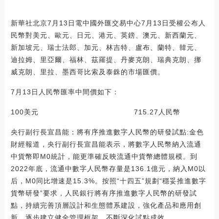
新華社北京7月13日電中國外匯交易中心7月13日受權公布人
民幣對美元、歐元、日元、港元、英鎊、澳元、新西蘭元、
新加坡元、瑞士法郎、加元、林吉特、盧布、蘭特、韓元、
迪拉姆、里亞爾、福林、茲羅提、丹麥克朗、瑞典克朗、挪
威克朗、里拉、墨西哥比索及泰銖的市場匯價。
7月13日人民幣匯率中間價如下：
100美元 715.27人民幣
央行副行長宣昌能：將有序推進數字人民幣的研發試點:金色
財經報道，央行副行長宣昌能表示，將數字人民幣納入流通
中貨幣即M0統計，能更準確反映流通中貨幣總體規模。到
2022年底，流通中數字人民幣存量是136.1億元，納入M0以
后，M0同比增速是15.3%。按照“十四五”規劃“穩妥推進數字
貨幣研發”要求，人民銀行將有序推進數字人民幣的研發試
點，持續完善頂層設計和生態體系建設，強化產品和應用創
新，逐步建立健全管理框架，不斷深化試點成效。