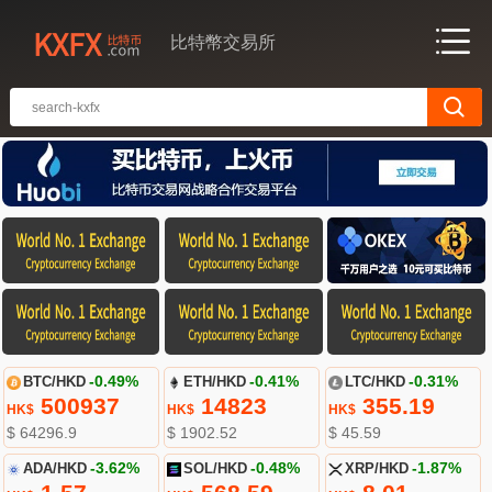
比特幣交易所
BTC/HKD
-0.49%
ETH/HKD
-0.41%
LTC/HKD
-0.31%
500937
14823
355.19
HK$
HK$
HK$
$ 64296.9
$ 1902.52
$ 45.59
ADA/HKD
-3.62%
SOL/HKD
-0.48%
XRP/HKD
-1.87%