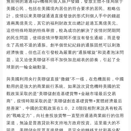
無前例的通過spv機構向個人賬戶發錢，發放主體不僅局限于
美國公民，包括在美國境內居住的符合要求的居民。粗略估
計，疫情以來美聯儲通過直接發放的形式到個人手中的錢超
過兩萬億美元，其它的福利財政支出總計超過五萬億美元。
這些特殊時期的特殊舉措，較為成功的解決了疫情封閉期間
的民生問題，使得疫情沖擊期間不僅沒有發生通縮，而是發
生了高燒不退的通脹。創半個世紀紀錄的通脹固然可以刺激
經濟恢復，但也正在引發較為嚴重的“通脹螺旋”和資產泡沫問
題，這又迫使美聯儲不得不加快加息縮表的節奏，引起了全
球新的一輪金融動蕩。
與美國利用央行美聯儲直接“撒錢”不一樣，在危機面前，中國
動用的是強大的商業銀行系統。如果說次貸危機時美國的宏
觀政策采取的是“美聯儲創造基礎貨幣+金融市場最后交易
商”，疫情時期采取的是“美聯儲創造基礎貨幣+實體經濟最后
慈善家”，中國的宏觀政策在1.0、2.0階段相對來說具有較高
的“戰略定力”，向社會投放貨幣一直堅持通過商業銀行的信用
渠道，無論是普惠貸款和支持地方政府投資。這里最大的不
同是，美聯儲向民眾直接發錢，是完全的轉移支付和再分配