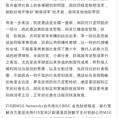
取并處理社會上的各種關切和問題，因此同樣是動態清零，
能較好地平衡好“兩個清零”的矛盾，值得其他地區學習。
再進一步來說，防疫應該是全國一盤棋，病防控只是問題的
一部分，因此應該將防疫攻堅戰，與其它幾個攻堅戰：扶
貧、防風險、共同富裕等有機的結合起來。單一的抗疫思維
就如同唯軍事思維，容易以局部犧牲整體，以一時的代價犧
牲全域。不能看著將整個社會用了幾十年、幾代人的努力完
成的經濟增長、全面扶貧、小康社會、防風險等攻堅成果付
之東流。尤其是改革開放以來形成的制度性成果，即對個人
權利與法治規則的尊重，以及生動活潑、包容信任的社會氛
圍，不能因為一些不當的行為受到損害。應該站在長期戰略
的角度去抗疫，畢竟疫情防控只是暫時的，總是要回歸到正
常的社會生活。因此在制定和實施防疫政策時，應該要考慮
到病清零之后，正常的社會生活能否快速恢復。
FIS與M10 Networks合作推出CBDC:金色財經報道，銀行業
解決方案提供商FIS宣布計劃通過其與數字支付初創公司M10