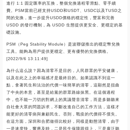
進行 1:1 固定匯率的互換，整個兌換過程零滑點、零手續
費。PSM當前已經支持USDD和USDT、USDC以及TUSD之
間的兌換，進一步提升USDD價格的穩定性，豐富和完善
USDD 的發行機制，為 USDD 生態提供更安全、更穩定的基
礎設施。
PSM（Peg Stability Module）是波聯儲推出的穩定幣兌換
工具。能夠為用戶提供更穩定、更有優勢的兌換價格。
[2022/9/6 13:11:49]
為什么這么說？因為清零不是目的，人民群眾的平安健康，
以及在此之上的幸福感才是最終目的。如果認識不到這一
點，拿著民生和法治的代價一味簡單的清零，這顯然是扭曲
了中央的本意，甚至是給黨的群眾路線抹黑。在這個過程
中，也不能一刀切的對網上的異議聲音清零，而是多聽聽來
自社會大眾的問題訴求，不斷改進自己的工作方法，這樣才
能更好的清零病與兼顧民生。否則，戰疫的代價得不償失。
在這方面，深圳和合肥做得比較好，同樣是動態清零，由于
一是速度快，響應及時，二是民生保障跟得上，三是廣泛聽