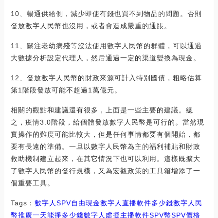
10、暢通供給側，減少即使有錢也買不到物品的問題。否則
發放數字人民幣也沒用，或者會造成嚴重的通脹。
11、關注老幼病殘等沒法使用數字人民幣的群體，可以通過
大數據分析設定代理人，然后通過一定的渠道變換為現金。
12、發放數字人民幣的財政來源可計入特別國債，粗略估算
第1階段發放可能不超過1萬億元。
相關的觀點和建議還有很多，上面是一些主要的建議。總
之，疫情3.0階段，給個體發放數字人民幣是可行的。當然現
實操作的難度可能比較大，但是任何事情都要有個開始，都
要有長遠的準備。一旦以數字人民幣為主的福利補貼和財政
救助機制建立起來，在其它情況下也可以利用。這樣既擴大
了數字人民幣的發行規模，又為宏觀政策的工具箱增添了一
個重要工具。
Tags：
數字人
SPV
自由現金數字人直播軟件多少錢
數字人民
幣推廣一天能掙多少錢
數字人虛擬主播軟件SPV幣
SPV價格