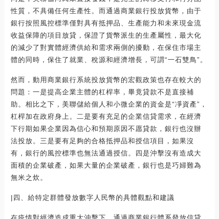
性質，不具備任何生產性。而通過商業銀行投放貨幣，由于
銀行按照風控標準僅對具有抵押品、生產能力和未來現金流
收益保障的項目放貸，保證了貨幣派生的生產屬性，最大化
的減少了對實體經濟供給和需求兩側的擾動，在保住市場主
體的同時，保住了就業、稅源和經濟增長，可謂“一石雙鳥”。
然而，動用商業銀行系統投放貨幣的宏觀政策也存在較大的
問題：一是提高企業主體的杠桿率，畢竟貸款不是直接補
助。相比之下，美聯儲給個人和小微企業的資金是“凈資產”，
杠桿加在政府身上。二是要有充足的企業信貸需求，在經濟
下行期如果企業因為信心和預期原因不愿貸款，銀行也沒辦
法投放。三是要有足夠的合格抵押品和授信項目，如果沒
有，銀行的風控標準也無法通過授信。四是沖擊沒有造成大
面積的企業破產，如果大量的企業破產，銀行也是巧婦難為
無米之炊。
|四、給特定群體發放數字人民幣的具體觀點和建議
在疫情對經濟造成重大沖擊下，通過商業銀行體系發放信貸