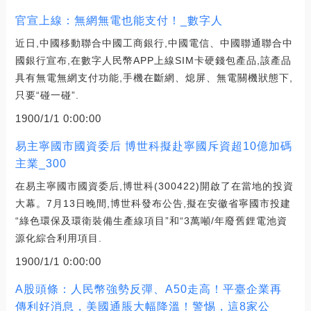
官宣上線：無網無電也能支付！_數字人
近日,中國移動聯合中國工商銀行,中國電信、中國聯通聯合中
國銀行宣布,在數字人民幣APP上線SIM卡硬錢包產品,該產品
具有無電無網支付功能,手機在斷網、熄屏、無電關機狀態下,
只要“碰一碰”.
1900/1/1 0:00:00
易主寧國市國資委后 博世科擬赴寧國斥資超10億加碼
主業_300
在易主寧國市國資委后,博世科(300422)開啟了在當地的投資
大幕。7月13日晚間,博世科發布公告,擬在安徽省寧國市投建
“綠色環保及環衛裝備生產線項目”和“3萬噸/年廢舊鋰電池資
源化綜合利用項目.
1900/1/1 0:00:00
A股頭條：人民幣強勢反彈、A50走高！平臺企業再
傳利好消息，美國通脹大幅降溫！警惕，這8家公