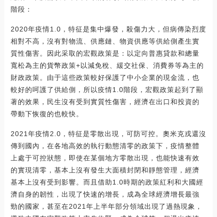
階段：
2020年疫情1.0，特征是集中爆發，殺傷力大，但病傳染烈度
相對不高，沒有對物流、供應鏈、物資供應等供給側產生實
質性傷害。因此采取的宏觀政策是：以定向普惠貸款和總量
寬松為主的貨幣政策+以減免稅、緩交社保、消費券等為主的
財政政策。由于這些政策較好保護了中小企業的現金流，也
較好的呵護了供給側，所以疫情1.0階段，宏觀政策起到了顯
著的效果，民生沒有受到實質性傷害，經濟在出口和投資的
帶動下恢復的也較快。
2021年疫情2.0，特征是零散出現，可防可控。奧米克戎還沒
傳到國內，在各地高效的執行動態清零的政策下，疫情整體
上處于可控狀態，即使在某個地方零散出現，也能快速有效
的實現清零，基本上沒有發生大面積封閉和靜態管理，經濟
基本上沒有受到影響。而且借助1.0時期的政策紅利和大國經
濟自身的韌性，出現了快速的增長，成為全球經濟增長最強
勁的國家，甚至在2021年上半年部分領域出現了過熱現象，