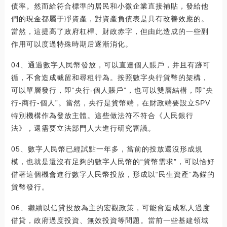
債率。然而給符合標準的居民和小微企業直接補貼，發給他
們的現金都屬于凈資產，對資產負債表是具有改善效應的。
當然，這提高了政府杠桿、財政赤字，但由此造成的一些副
作用可以度過特殊時期后逐漸消化。
04、通過數字人民幣發放，可以直達個人賬戶，并且有跡可
循，不會造成截留和尋租行為。按照數字央行貨幣的架構，
可以單層發行，即“央行-個人賬戶”，也可以雙層結構，即“央
行-商行-個人”。當然，央行是貨幣端，在財政端要設立SPV
特別機構作為發放主體。這些做法符不符合《人民銀行
法》，還需要立法部門人大進行研究審議。
05、數字人民幣已經試點一年多，當前的投放還沒形成規
模，也就是還沒有足夠的數字人民幣的“貨幣需求”，可以恰好
借著這個機會進行數字人民幣投放，形成以“民生資產”為錨的
貨幣發行。
06、繼續以信貸投放為主的宏觀政策，可能會造成私人過度
借貸，政府過度投資、無效投資等問題。當前一些基建領域