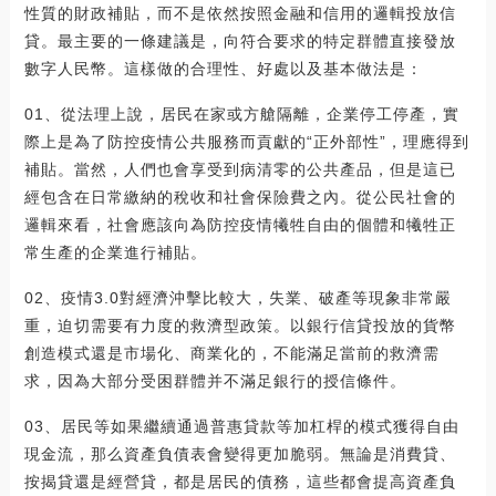
性質的財政補貼，而不是依然按照金融和信用的邏輯投放信
貸。最主要的一條建議是，向符合要求的特定群體直接發放
數字人民幣。這樣做的合理性、好處以及基本做法是：
01、從法理上說，居民在家或方艙隔離，企業停工停產，實
際上是為了防控疫情公共服務而貢獻的“正外部性”，理應得到
補貼。當然，人們也會享受到病清零的公共產品，但是這已
經包含在日常繳納的稅收和社會保險費之內。從公民社會的
邏輯來看，社會應該向為防控疫情犧牲自由的個體和犧牲正
常生產的企業進行補貼。
02、疫情3.0對經濟沖擊比較大，失業、破產等現象非常嚴
重，迫切需要有力度的救濟型政策。以銀行信貸投放的貨幣
創造模式還是市場化、商業化的，不能滿足當前的救濟需
求，因為大部分受困群體并不滿足銀行的授信條件。
03、居民等如果繼續通過普惠貸款等加杠桿的模式獲得自由
現金流，那么資產負債表會變得更加脆弱。無論是消費貸、
按揭貸還是經營貸，都是居民的債務，這些都會提高資產負