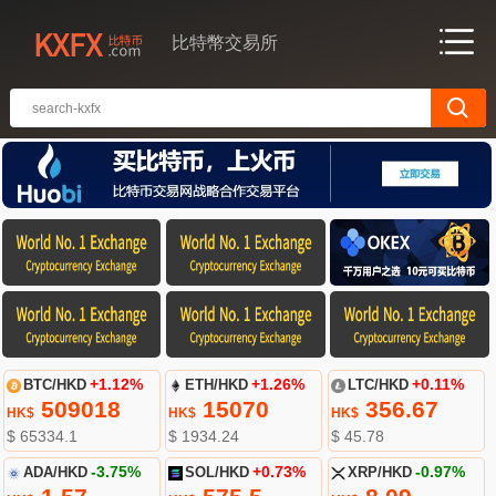
比特幣交易所
BTC/HKD
+1.12%
ETH/HKD
+1.26%
LTC/HKD
+0.11%
509018
15070
356.67
HK$
HK$
HK$
$ 65334.1
$ 1934.24
$ 45.78
ADA/HKD
-3.75%
SOL/HKD
+0.73%
XRP/HKD
-0.97%