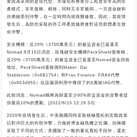
業因為采用的是現代型、市場化和專業分工程度非常高的生
產模式，非常復雜、精致，同時又非常脆弱，一旦資金鏈和
供應鏈受到沖擊，在一定時間內就很難修復。因此，當疫情
發生后，為防控采取的停工停產措施將會對這些群體產生致
命沖擊。
安全機構：近20%（3700萬美元）的被盜資金已返還至
Nomad:8月15日消息，區塊鏈安全機構PeckShield發推稱，
近20%（3700萬美元）的被盜資金已返還至Nomad資金回收
地址。PeckShield還檢測到Maker: Dai
Stablecoin（0x6B1754）和Frax Finance: FRAX代幣
（0x853d955）在該漏洞利用中獲得了約5萬枚IAG代幣。
此前消息，Nomad稱將為歸還至少90%所盜資金的攻擊者提
供最高10%的獎勵。[2022/8/15 12:26:53]
2020年疫情發生后，中美兩國同時采取積極寬松的宏觀政策
以對沖巨大的外部沖擊，力挽經濟金融危機之狂瀾。但兩國
采取了不同的方式：美國除了一般的量化寬松手段外，還史