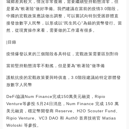
城鄉差異較大，情況非常復雜，需要繼續堅持動態清零，但
是要為“軟著陸”做好準備。我們建議在當前的疫情3.0階段，
中國的宏觀政策應該做出調整，可以嘗試向特別受困群體直
接發放數字人民幣，以形成以“民生民心”為錨的貨幣發行。當
然，從現實操作來看，需要做的工作還有很多。
|目錄
疫情爆發以來的三個階段各具特征，宏觀政策需要區別對待
當前堅持動態清零不動搖，但是要為“軟著陸”做準備
護航抗疫的宏觀政策要與時俱進，3.0階段建議給特定群體發
放數字人民幣
DeFi協議Num Finance完成150萬美元融資，Ripio
Venture等參投:5月24日消息，Num Finance 完成 150 萬
美元融資，穩定幣開發商 Reserve、H2O Scouter Fund、
Ripio Venture、VC3 DAO 和 Auth0 首席技術官 Matias
Woloski 等參投。