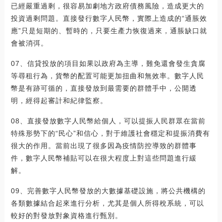
已經嚴重過剩，很容易加劇地方政府債務風險，造成更大的
投資過剩問題。直接發行數字人民幣，實際上造成的“通脹效
應”只是短期的、暫時的，只要生產力恢復過來，通脹缺口就
會被消弭。
07、信貸投放的項目如果以政府為主導，難免還會發生貪腐
等尋租行為，貨幣的配置可能更加扭曲和無效率。數字人民
幣是有跡可循的，直接發放到最需要的群體手中，公開透
明，經得起審計和紀律監察。
08、直接發放數字人民幣給個人，可以提振人民群眾在當前
特殊形勢下的“民心”和信心，對于維護社會穩定和提振消費有
很大的作用。當前出現了很多因為疫情防控導致的群體事
件，數字人民幣補貼可以在很大程度上對這些問題進行緩
解。
09、完善數字人民幣發放的大數據基礎設施，將公共機構的
各類數據結合起來進行分析，尤其是個人所得稅系統，可以
較好的對發放對象資格進行甄別。