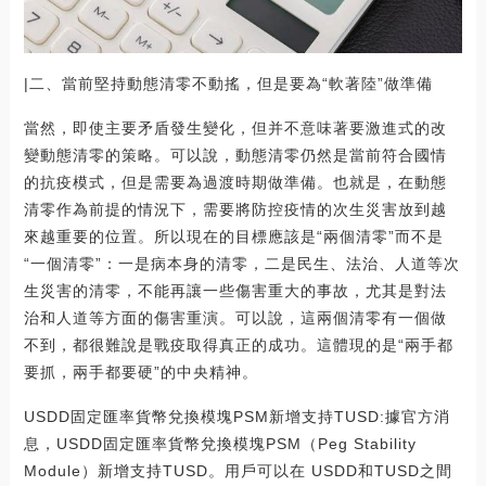
|二、當前堅持動態清零不動搖，但是要為“軟著陸”做準備
當然，即使主要矛盾發生變化，但并不意味著要激進式的改
變動態清零的策略。可以說，動態清零仍然是當前符合國情
的抗疫模式，但是需要為過渡時期做準備。也就是，在動態
清零作為前提的情況下，需要將防控疫情的次生災害放到越
來越重要的位置。所以現在的目標應該是“兩個清零”而不是
“一個清零”：一是病本身的清零，二是民生、法治、人道等次
生災害的清零，不能再讓一些傷害重大的事故，尤其是對法
治和人道等方面的傷害重演。可以說，這兩個清零有一個做
不到，都很難說是戰疫取得真正的成功。這體現的是“兩手都
要抓，兩手都要硬”的中央精神。
USDD固定匯率貨幣兌換模塊PSM新增支持TUSD:據官方消
息，USDD固定匯率貨幣兌換模塊PSM（Peg Stability
Module）新增支持TUSD。用戶可以在 USDD和TUSD之間