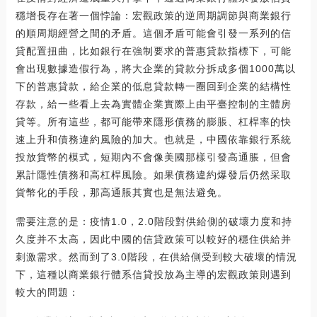
穩增長存在著一個悖論：宏觀政策的逆周期調節與商業銀行
的順周期經營之間的矛盾。這個矛盾可能會引發一系列的信
貸配置扭曲，比如銀行在強制要求的普惠貸款指標下，可能
會出現數據造假行為，將大企業的貸款分拆成多個1000萬以
下的普惠貸款，給企業的低息貸款轉一圈回到企業的結構性
存款，給一些看上去為實體企業實際上由平臺控制的主體房
貸等。所有這些，都可能帶來隱形債務的膨脹、杠桿率的快
速上升和債務違約風險的加大。也就是，中國依靠銀行系統
投放貨幣的模式，短期內不會像美國那樣引發高通脹，但會
累計隱性債務和高杠桿風險。如果債務違約爆發后仍然采取
貨幣化的手段，那高通脹其實也是無法避免。
需要注意的是：疫情1.0，2.0階段對供給側的破壞力度和持
久度并不太高，因此中國的信貸政策可以較好的穩住供給并
刺激需求。然而到了3.0階段，在供給側受到較大破壞的情況
下，這種以商業銀行體系信貸投放為主導的宏觀政策則遇到
較大的問題：