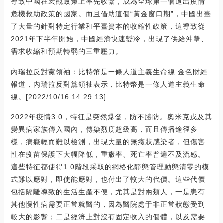
導致中國在宏觀政策上率先收緊，成為全球第一個退出疫情
危機救助政策的國家。而且借助這個“黃金窗口期”，中國出臺
了大量的針對特定行業和平臺資本的收縮性政策，這導致從
2021年下半年開始，中國經濟快速變冷，出現了供給沖擊、
需求收縮和預期轉弱的三重壓力。
內瑞拉反對黨領袖：比特幣是一條人道主義生命線:金色財經
報道，內瑞拉反對黨領袖表示，比特幣是一條人道主義生命
線。[2022/10/16 14:29:13]
2022年疫情3.0，特征是突然爆發，防不勝防。奧米克戎及其
變異病家族傳入國內，傳染烈度超級高，而且傳播途徑多
樣，病癥輕而難以檢測，出現大量的無癥狀感染者，但傷害
性在疫苗保護下大幅降低，重癥率、死亡率普遍不及流感。
這些特征都使得1.0階段采取的網格化靜態管理動態清零的模
式難以應對，即使能應對，也付出了較大的代價。這些代價
包括隔離導致的生活生產不便，尤其是對兩類人，一是患有
其他慢性病需要正常就醫的，因為醫院處于非正常狀態受到
較大的影響；二是經濟上對沒有固定收入的個體，以及需要