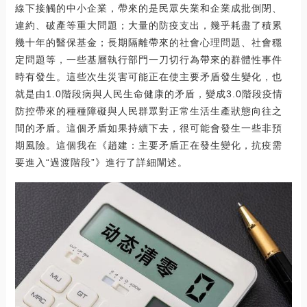
線下接觸的中小企業，帶來的是民眾失業和企業成批倒閉、
違約、破產等重大問題；大量的防疫支出，幾乎耗盡了積累
幾十年的醫保基金；長期隔離帶來的社會心理問題、社會穩
定問題等，一些基層執行部門一刀切行為帶來的群體性事件
時有發生。這些次生災害可能正在使主要矛盾發生變化，也
就是由1.0階段病與人民生命健康的矛盾，變成3.0階段疫情
防控帶來的種種障礙與人民群眾對正常生活生產狀態向往之
間的矛盾。這個矛盾如果持續下去，很可能會發生一些非預
期風險。這個我在《趙建：主要矛盾正在發生變化，抗疫需
要進入“過渡階段”》進行了詳細闡述。