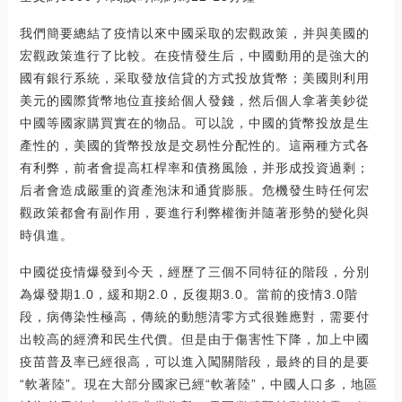
我們簡要總結了疫情以來中國采取的宏觀政策，并與美國的
宏觀政策進行了比較。在疫情發生后，中國動用的是強大的
國有銀行系統，采取發放信貸的方式投放貨幣；美國則利用
美元的國際貨幣地位直接給個人發錢，然后個人拿著美鈔從
中國等國家購買實在的物品。可以說，中國的貨幣投放是生
產性的，美國的貨幣投放是交易性分配性的。這兩種方式各
有利弊，前者會提高杠桿率和債務風險，并形成投資過剩；
后者會造成嚴重的資產泡沫和通貨膨脹。危機發生時任何宏
觀政策都會有副作用，要進行利弊權衡并隨著形勢的變化與
時俱進。
中國從疫情爆發到今天，經歷了三個不同特征的階段，分別
為爆發期1.0，緩和期2.0，反復期3.0。當前的疫情3.0階
段，病傳染性極高，傳統的動態清零方式很難應對，需要付
出較高的經濟和民生代價。但是由于傷害性下降，加上中國
疫苗普及率已經很高，可以進入闖關階段，最終的目的是要
“軟著陸”。現在大部分國家已經“軟著陸”，中國人口多，地區