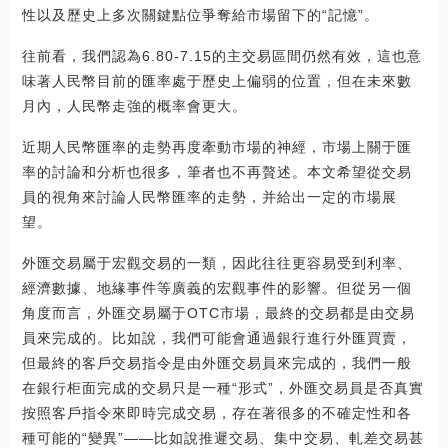
性以及歷史上多次關鍵點位爭奪給市場留下的“記憶”。
往前看，我們認為6.80-7.15的主交易區間仍然有效，這也意
味著人民幣目前的匯率處于歷史上偏弱的位置，但在未來數
月內，人民幣走強的概率會更大。
近期人民幣匯率的走勢再度牽動市場的神經，市場上關于匯
率的討論和分析也很多，筆者也不再贅述。本文希望從交易
員的視角來討論人民幣匯率的走勢，并給出一定的市場展
望。
外匯交易屬于宏觀交易的一類，因此往往更容易受到利率、
經濟數據、地緣事件等廣義的宏觀事件的影響。但從另一個
角度而言，外匯交易屬于OTC市場，最終的交易都是由交易
員來完成的。比如說，我們可能會通過銀行進行外匯買賣，
但最終的客戶交易指令是由外匯交易員來完成的，我們一般
在銀行柜面完成的交易只是一種“形式”，外匯交易員是否真實
按照客戶指令來即時完成交易，存在著很多的不確定性和各
種可能的“變異”——比如說推遲交易、集中交易、軋差交易甚