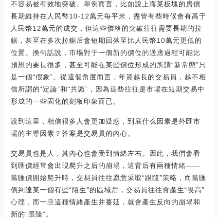
不容易被有效地突破。舉例而言，比如說上海某板塊的房價
長期維持在人民幣10-12萬元每平米，盡管有些時候會有高于
人民幣12萬元的成交，但這些價格的突破往往需要長期的拉
鋸，甚至在多次拉鋸后會短期回落至比人民幣10萬元更低的
位置。換句話說，市場對于一個新的價位的適應過程可能比
預想的要長很多，甚至可能在某些價位形成的所謂“新常態”只
是一個“假象”。從這個角度而言，年資越長的交易員，越不相
信所謂的“定論”和“共識”，因為這些往往是市場在短期交易中
形成的一些固化的刻板印象而已。
說到這里，相信很多人會更加疑惑，到底什么因素是外匯市
場的主導因素？答案是交易員的內心。
交易員也是人，其內心也會受到情緒左右。因此，我們會看
到匯價經常會出現爬升之后的崩塌，這背后有兩種情緒——
當匯價開始爬升時，交易員往往愿意采取“跟隨”策略，而當匯
價到達某一個有些“陌生”的區域后，交易員往往會產生“畏高”
心理，而一旦這種情緒產生并蔓延，就會產生反向的崩塌和
新的“跟隨”。