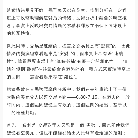
這種情緒屢見不鮮，幾乎每天都在發生。技術分析在一定程
度上可以幫助理解這背后的情緒，技術分析中蘊含的時空概
念，事實上反映出交易情緒的累積和釋放在兩個不同維度上
的相互轉換。
與此同時，交易是連續的，換言之交易員是有“記憶”的，因此
情緒的變換經常看起來是“突變”的，但事實上卻有著“連續
性”，這跟股票市場上的“逢缺必補”有著一定的相似性——情
緒的短期“跳躍”往往最終會通過另外的一種方式來實現時空上
的回歸——盡管看起來存在“錯位”。
把這些放在人民幣匯率的分析中，我們在去年底給出了一個
大致的美元兌人民幣交易區間——6.80-7.15。在過去的一段
時間內，這個區間總體是有效的，這個區間的給出，基于以
上的種種判斷。
首先，“負利差”交易對于人民幣是一個“劣勢”，因此即使我們
總體看空美元，但也不能輕易給出人民幣單邊走強的預測；