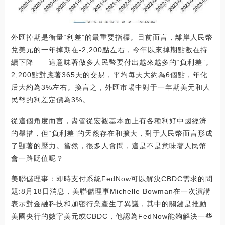
外匯掉期是衡量“利差”的最重要指標。目前而言，離岸人民幣
兌美元的一年掉期在-2,200點左右，今年以來掉期點數在持
續下降——這意味著做多人民幣要付出越來越多的“負利差”。
2,200點對應著365天的交易，平均每天大約為6個點，年化
后大約為3%左右。換言之，外匯市場中對于一年期美元和人
民幣的利差定價為3%。
從這個角度而言，盡管從宏觀基本面上有各種利好中國經濟
的舉措，但“負利差”的天然存在和擴大，對于人民幣而言形成
了顯著的壓力。當然，很多人會問，這是不是意味著人民幣
會一路貶值呢？
美聯儲理事：即時支付系統FedNow可以解決CBDC需求的問
題:8月18日消息，美聯儲理事Michelle Bowman在一次演講
表示對金融科技和加密行業產生了異議，其中的關鍵是推動
美國央行的數字美元或CBDC，他認為FedNow能夠解決一些