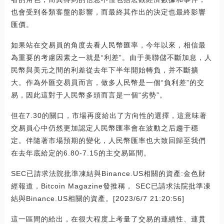
也會受到各類客盤的影響，而最終其作出的決定也最終影響
匯價。
如果站在交易員的角度去看人民幣匯率，今年以來，相信最
為重要的考慮因素之一就是“利差”。由于美聯儲不斷加息，人
民幣與美元之間的利差從去年下半年開始轉負，并不斷擴
大。作為外匯交易員而言，做多人民幣是一個“負利差”的交
易，因此這對于人民幣多頭而言是一個“劣勢”。
但在7.30的關口，市場再度給出了方向性的選擇，這意味著
交易員心中仍然更加認定人民幣匯率會在波動之后趨于穩
定。伴隨著市場預期的變化，人民幣匯率也大致回歸至我們
在去年底給定的6.80-7.15的主交易區間。
SEC已請求法院批準凍結與Binance.US相關的資產:金色財
經報道，Bitcoin Magazine發推稱， SEC已請求法院批準凍
結與Binance.US相關的資產。[2023/6/7 21:20:56]
這一區間的給出，在很大程度上考量了交易的連續性、連貫