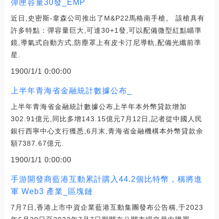
彈匣容量30發_EMP
近日,史密斯-韋森公司推出了M&P22馬格南手槍。 該槍具有
許多特點：彈容量巨大,可達30+1發,可以配備微型紅點瞄準
鏡,導氣式自動方式,防塵罩上有皮卡汀尼導軌,配備光纖前準
星.
1900/1/1 0:00:00
上半年青海省金融統計數據公布_
上半年青海省金融統計數據公布上半年本外幣貸款增加
302.91億元,同比多增143.15億元7月12日,記者從中國人民
銀行西寧中心支行獲悉,6月末,青海省金融機構本外幣貸款余
額7387.67億元.
1900/1/1 0:00:00
手游開發商藍港互動累計購入44.2個比特幣，稱將進
軍 Web3 產業_區塊鏈
7月7日,香港上市中資企業藍港互動集團發布公告稱,于2023