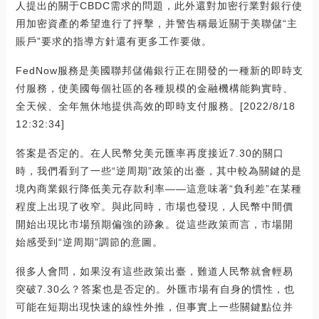
人提出的關于CBDC需求的問題，此外還對加密行業對銀行使
用加密資產的希望進行了抨擊，并警告稱最近關于美聯儲“主
賬戶”要求的指導方針還有更多工作要做。
FedNow服務是美國聯邦儲備銀行正在開發的一種新的即時支
付服務，使美國每個社區的各種規模的金融機構能夠實時、
全天候、全年無休地提供高效的即時支付服務。[2022/8/18
12:32:34]
答案是否定的。在人民幣兌美元匯率再度接近7.30的關口
時，我們看到了一些“逆周期”政策的出臺，其中較為關鍵的是
境內商業銀行降低美元存款利率——這意味著“負利差”在某種
程度上出現了收窄。與此同時，市場也發現，人民幣中間價
開始出現比市場預期偏強的跡象。從這些政策而言，市場開
始感受到“逆周期”調節的意圖。
很多人會問，如果沒有這些政策出臺，難道人民幣就會輕易
突破7.30么？答案也是否定的。外匯市場有自身的慣性，也
可能在短期出現快速的線性外推，但事實上一些關鍵點位并