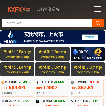
比特幣交易所
BTC/HKD
-0.43%
ETH/HKD
-0.44%
LTC/HKD
+0.13%
504891
14907
357.61
HK$
HK$
HK$
$ 64804.4
$ 1913.37
$ 45.9
ADA/HKD
-0.86%
SOL/HKD
-0.59%
XRP/HKD
-1.11%