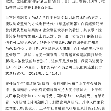
電池、太陽能電池等“新三樣”產品，合計出口增長61.6%，拉
動整體出口增長1.8個百分點。
白宮經濟記者：PoS之所以不被豁免是因為它比PoW更新，
能以逃避監管的方式進行迭代:《華盛頓郵報》白宮經濟記者
發推提及基建法案對加密貨幣征稅事件的看法，其表示：隨
著諸多加密貨幣圈人士的反對，另一邊（監管方）的觀點是
他們可以豁免PoW，但是不能豁免PoS的原因是他們知道
PoW是什么，并且PoW不是經紀人服務，而且他們表示不想
監管礦工。當然，從另一面來看，這看起來像是試圖打擊最
新/最未被發現的加密形式，這似乎是反創新。我認為這更像
是PoS比PoW更新，他們認為PoS仍然可以以能夠逃避的方
式進行迭代。[2021/8/8 1:41:48]
在外貿半年”成績單“出爐前，央行剛剛公布了上半年金融數
據，數據顯示，金融對實體經濟支持力度持續加大。上半年
人民幣貸款增加15.73萬億元，同比增加2.02萬億元。從單月
看，6月新增信貸明顯回升，創歷史同期新高。其中人民幣貸
款增加3.05萬億元。上半年社會融資規模增量累計為21.55萬