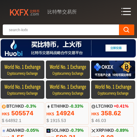
比特幣交易所
BTC/HKD
-0.3%
ETH/HKD
-0.33%
LTC/HKD
+0.41%
505574
14924
358.62
HK$
HK$
HK$
$ 64892.1
$ 1915.53
$ 46.03
ADA/HKD
-0.05%
SOL/HKD
-0.79%
XRP/HKD
-0.89%