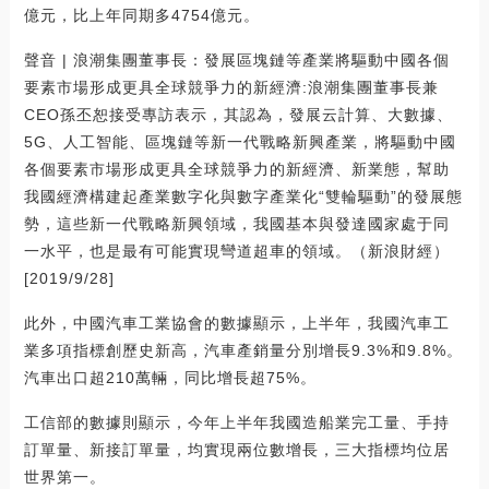
億元，比上年同期多4754億元。
聲音 | 浪潮集團董事長：發展區塊鏈等產業將驅動中國各個
要素市場形成更具全球競爭力的新經濟:浪潮集團董事長兼
CEO孫丕恕接受專訪表示，其認為，發展云計算、大數據、
5G、人工智能、區塊鏈等新一代戰略新興產業，將驅動中國
各個要素市場形成更具全球競爭力的新經濟、新業態，幫助
我國經濟構建起產業數字化與數字產業化“雙輪驅動”的發展態
勢，這些新一代戰略新興領域，我國基本與發達國家處于同
一水平，也是最有可能實現彎道超車的領域。（新浪財經）
[2019/9/28]
此外，中國汽車工業協會的數據顯示，上半年，我國汽車工
業多項指標創歷史新高，汽車產銷量分別增長9.3%和9.8%。
汽車出口超210萬輛，同比增長超75%。
工信部的數據則顯示，今年上半年我國造船業完工量、手持
訂單量、新接訂單量，均實現兩位數增長，三大指標均位居
世界第一。