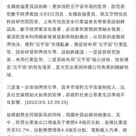
全國政協委員談劍鋒：應加強對元宇宙市場的監管，防范新
型數字經濟風險:3月5日消息，全國政協委員、第五空間信息
科技研究院院長、上海市信息安全行業協會名譽會長談劍鋒
認為，數字經濟要深化發展，必須要和實體經濟融合發展，
要謹防資本利用國家發展規劃和熱點概念，出現新的虛擬經
濟泡沫。應對“元宇宙”市場亂象，應提前布局“元宇宙”行業監
管、技術研發和輿情引導。談劍鋒建議：一是提前研究政
策，布局行業監管。二是系統布局“元宇宙”核心技術。技術層
是“元宇宙”的領先場景，是大型企業與跨國公司角逐的關鍵領
域。
三是進一步加強輿情引導。資本市場對元宇宙過熱投入，以
及社交媒體如火如荼的宣傳，容易對社會公眾產生誤導或不
良影響。[2022/3/5 13:39:25]
規模創歷史同期新高的同時，我國外貿結構持續優化。其
中，民營企業進出口增速高于整體6.8個百分點，規模比重提
升至52.7%，拉動整體增長4.4個百分點。電動載人汽車、鋰