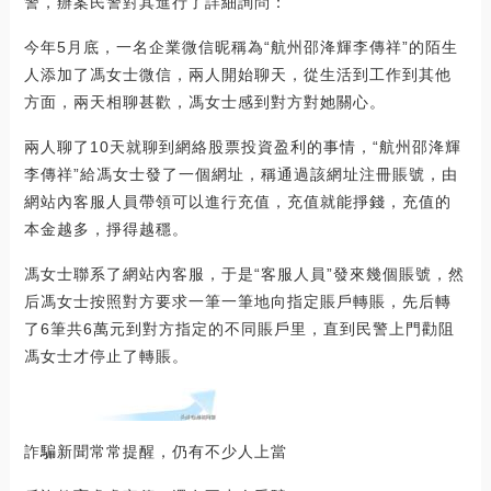
警，辦案民警對其進行了詳細詢問：
今年5月底，一名企業微信昵稱為“航州邵洚輝李傳祥”的陌生
人添加了馮女士微信，兩人開始聊天，從生活到工作到其他
方面，兩天相聊甚歡，馮女士感到對方對她關心。
兩人聊了10天就聊到網絡股票投資盈利的事情，“航州邵洚輝
李傳祥”給馮女士發了一個網址，稱通過該網址注冊賬號，由
網站內客服人員帶領可以進行充值，充值就能掙錢，充值的
本金越多，掙得越穩。
馮女士聯系了網站內客服，于是“客服人員”發來幾個賬號，然
后馮女士按照對方要求一筆一筆地向指定賬戶轉賬，先后轉
了6筆共6萬元到對方指定的不同賬戶里，直到民警上門勸阻
馮女士才停止了轉賬。
詐騙新聞常常提醒，仍有不少人上當