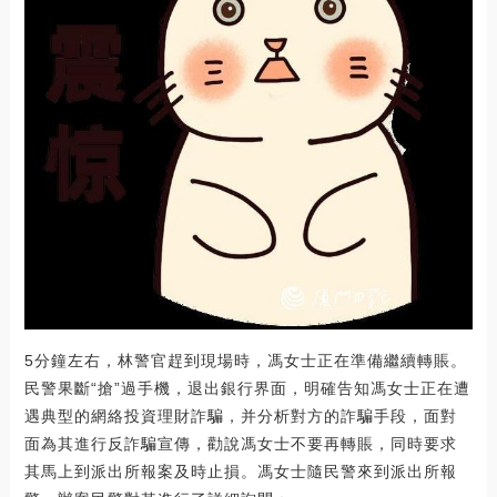
5分鐘左右，林警官趕到現場時，馮女士正在準備繼續轉賬。
民警果斷“搶”過手機，退出銀行界面，明確告知馮女士正在遭
遇典型的網絡投資理財詐騙，并分析對方的詐騙手段，面對
面為其進行反詐騙宣傳，勸說馮女士不要再轉賬，同時要求
其馬上到派出所報案及時止損。馮女士隨民警來到派出所報