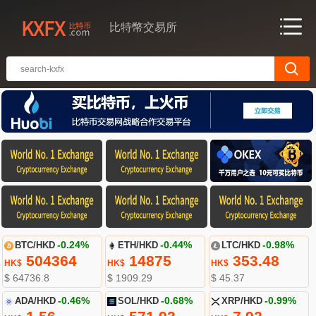
比特幣交易所
BTC/HKD
-0.24%
ETH/HKD
-0.44%
LTC/HKD
-0.98%
504364
14875
353.48
HK$
HK$
HK$
$ 64736.8
$ 1909.29
$ 45.37
ADA/HKD
-0.46%
SOL/HKD
-0.68%
XRP/HKD
-0.99%