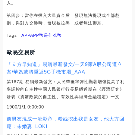
入。
第四步：當你在投入大量資金后，發現無法提現或全部虧
損，與對方交涉時，發現被拉黑，或者無法聯系。
Tags：
APP
APP幣是什么幣
歐易交易所
「立方早知道」易綱最新發文/一天9家A股公司遭立
案/華為或將重返5G手機市場_AAA
第187期 易綱最新發文：人民幣匯率彈性顯著增強提高了利
率調控的自主性中國人民銀行行長易綱近期在《經濟研究》
發表《貨幣政策的自主性、有效性與經濟金融穩定》一文.
1900/1/1 0:00:00
前男友混成一流影帝，粉絲挖出我是女友，他大方回
應：未婚妻_LOKI