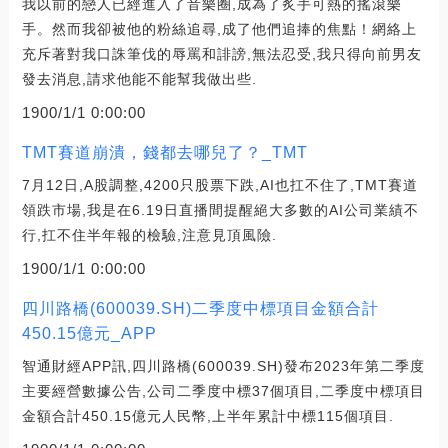
我以前的戀人已經進入了音樂圈,成為了炙手可熱的搖滾樂
手。然而我卻被他的粉絲追尋,成了他們追捧的焦點！網絡上
充斥著對我口誅筆伐的辱罵和誹謗,無法忍受,我只得向前男友
發去消息,請求他能不能幫我做出些.
1900/1/1 0:00:00
TMT賽道崩潰，錢都去哪兒了？_TMT
7月12日,A股調整,4200只股票下跌,AI也扛不住了,TMT賽道
領跌市場,我是在6.19日直播間提醒絕大多數的AI公司業績不
行,扛不住半年報的檢驗,注意見頂風險.
1900/1/1 0:00:00
四川路橋(600039.SH)二季度中標項目金額合計
450.15億元_APP
智通財經APP訊,四川路橋(600039.SH)發布2023年第二季度
主要經營數據公告,公司二季度中標37個項目,二季度中標項目
金額合計450.15億元人民幣,上半年累計中標115個項目.