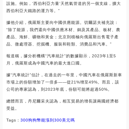
設施。例如，‘西伯利亞力量’天然氣管道的另一個支線，擴大
西伯利亞大鐵路的運力等。”
據他介紹，俄羅斯主要向中國供應能源。切爾諾夫補充說：
“除了能源，我們還向中國供應木材、銅及其產品、板材、農
產品、海鮮、礦物和黃金；北京則積極向俄羅斯出售電子產
品、微處理器、挖掘機、服裝和鞋類、消費品和汽車。”
報道稱，據分析機構“汽車統計”的數據顯示，2023年1至5
月，俄羅斯成為中國汽車的最大進口國。
據“汽車統計”估計，在過去的一年里，中國汽車在俄羅斯新車
市場上的份額增加了一倍多——從21%增至49%。而且，該
公司的專家認為，到2023年底，份額可能將超過50%。
總體而言，丹尼爾采夫認為，相互貿易的增長讓兩國經濟都
受益。
Tags：
300
狗狗幣能漲到300美元嗎