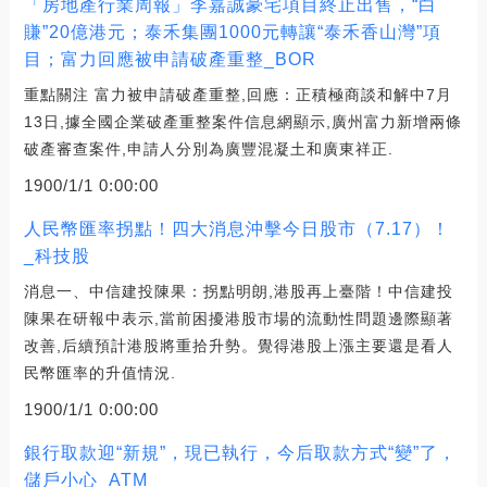
「房地產行業周報」李嘉誠豪宅項目終止出售，“白
賺”20億港元；泰禾集團1000元轉讓“泰禾香山灣”項
目；富力回應被申請破產重整_BOR
重點關注 富力被申請破產重整,回應：正積極商談和解中7月
13日,據全國企業破產重整案件信息網顯示,廣州富力新增兩條
破產審查案件,申請人分別為廣豐混凝土和廣東祥正.
1900/1/1 0:00:00
人民幣匯率拐點！四大消息沖擊今日股市（7.17）！
_科技股
消息一、中信建投陳果：拐點明朗,港股再上臺階！中信建投
陳果在研報中表示,當前困擾港股市場的流動性問題邊際顯著
改善,后續預計港股將重拾升勢。覺得港股上漲主要還是看人
民幣匯率的升值情況.
1900/1/1 0:00:00
銀行取款迎“新規”，現已執行，今后取款方式“變”了，
儲戶小心_ATM