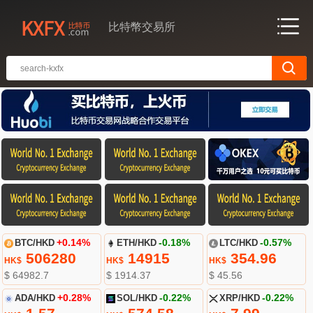
比特幣交易所
BTC/HKD
+0.14%
ETH/HKD
-0.18%
LTC/HKD
-0.57%
506280
14915
354.96
HK$
HK$
HK$
$ 64982.7
$ 1914.37
$ 45.56
ADA/HKD
+0.28%
SOL/HKD
-0.22%
XRP/HKD
-0.22%