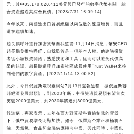
元，其中83,178,020,411美元與已發行的數字代幣有關，綜
合資產超過其綜合負債。[2023/7/31 16:09:14]
今年以來，兩國進出口貿易總額以兩位數的速度增長，而且
還在繼續加速。
趙長鵬呼吁進行加密貨幣自我監管:11月14日消息，幣安CEO
趙長鵬發推特呼吁，自我監管是一項基本人權。他建議投資
者從小額投資開始，熟悉技術和工具，從而可以避免代價高
昂的錯誤。趙長鵬還呼吁加密社區成員使用Trust Wallet來控
制他們的數字資產。[2022/11/14 13:00:52]
此外，今日俄羅斯電視臺網站7月13日還報道稱，據俄羅斯聯
邦經濟發展部預計，到2023年底，中俄雙邊貿易額有望首次
突破2000億美元，到2030年將達到3000億美元。
報道稱，專家表示，去年在西方對莫斯科實施制裁的背景
下，俄中貿易增長明顯加快。如今，俄羅斯企業正積極將石
油、天然氣、食品和金屬供應轉向中國。與此同時，中國也