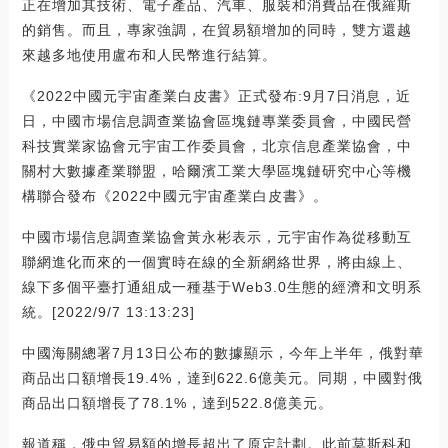
正在增加其技術、電子產品、汽車、服裝和消費品在俄羅斯
的銷售。而且，專家強調，在貿易額增加的同時，雙方還越
來越多地使用盧布和人民幣進行結算。
《2022中國元宇宙產業白皮書》正式發布:9月7日消息，近
日，中國市場信息調查業協會區塊鏈專業委員會，中國民營
科技實業家協會元宇宙工作委員會，北京信息產業協會，中
關村大數據產業聯盟，哈爾濱工業大學區塊鏈研究中心等機
構聯合發布《2022中國元宇宙產業白皮書》。
中國市場信息調查業協會黃永彬表示，元宇宙作為從移動互
聯網進化而來的一個實時在線的全新網絡世界，將由線上、
線下多個平臺打通組成一種基于Web3.0生態的經濟和文明系
統。[2022/9/7 13:13:23]
中國海關總署7月13日公布的數據顯示，今年上半年，俄對華
商品出口額增長19.4%，達到622.6億美元。同期，中國對俄
商品出口額增長了78.1%，達到522.8億美元。
報道稱，俄中貿易額的增長超出了原定計劃。此前莫斯科和