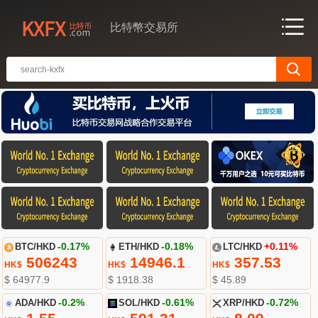
比特幣交易所
BTC/HKD
-0.17%
ETH/HKD
-0.18%
LTC/HKD
+0.11%
506243
14946.1
357.53
HK$
HK$
HK$
$ 64977.9
$ 1918.38
$ 45.89
ADA/HKD
-0.2%
SOL/HKD
-0.61%
XRP/HKD
-0.72%