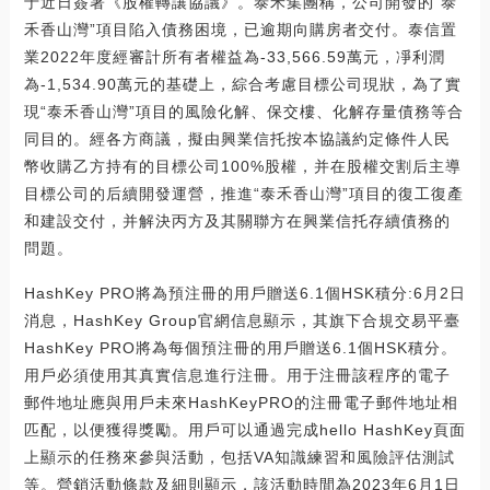
于近日簽署《股權轉讓協議》。泰禾集團稱，公司開發的“泰
禾香山灣”項目陷入債務困境，已逾期向購房者交付。泰信置
業2022年度經審計所有者權益為-33,566.59萬元，凈利潤
為-1,534.90萬元的基礎上，綜合考慮目標公司現狀，為了實
現“泰禾香山灣”項目的風險化解、保交樓、化解存量債務等合
同目的。經各方商議，擬由興業信托按本協議約定條件人民
幣收購乙方持有的目標公司100%股權，并在股權交割后主導
目標公司的后續開發運營，推進“泰禾香山灣”項目的復工復產
和建設交付，并解決丙方及其關聯方在興業信托存續債務的
問題。
HashKey PRO將為預注冊的用戶贈送6.1個HSK積分:6月2日
消息，HashKey Group官網信息顯示，其旗下合規交易平臺
HashKey PRO將為每個預注冊的用戶贈送6.1個HSK積分。
用戶必須使用其真實信息進行注冊。用于注冊該程序的電子
郵件地址應與用戶未來HashKeyPRO的注冊電子郵件地址相
匹配，以便獲得獎勵。用戶可以通過完成hello HashKey頁面
上顯示的任務來參與活動，包括VA知識練習和風險評估測試
等。營銷活動條款及細則顯示，該活動時間為2023年6月1日