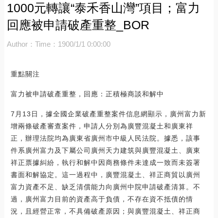
1000元轉讓“泰禾香山灣”項目；富力
回應被申請破產重整_BOR
Author：
Time：1900/1/1 0:00:00
重點關注
富力被申請破產重整，回應：正積極商談和解中
7月13日，據全國企業破產重整案件信息網顯示，廣州富力新
增兩條破產審查案件，申請人分別為廣豐混凝土和廣東祥
正，辦理法院均為廣東省廣州市中級人民法院。據悉，該事
件系廣州富力及下屬公司廣州天力建筑與廣豐混凝土、廣東
祥正票據糾紛，執行和解中因商務條件未達成一致而未簽署
書面和解協定。這一過程中，廣豐混凝土、祥正商貿以廣州
富力資產不足、缺乏清償能力向廣州中院申請破產清算。不
過，廣州富力目前的資產高于負債，不存在資不抵債的情
況，且經營正常，不具備破產原因；與廣豐混凝土、祥正商