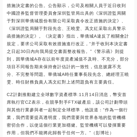
措施決定書的公告。公告顯示，公司及相關人員于近日收到
中國證券監督管理委員會深圳監管局出具的《深圳證監局關
于對深圳華僑城股份有限公司采取責令改正措施的決定》、
《深圳證監局關于對段先念、王曉雯、馮文紅采取出具警示
函措施的決定》。《決定書》指出，華僑城A違反了相關會計
規定，要求公司采取有效措施進行改正，“并于收到本決定書
之日起30日內向我局提交書面整改報告。”《警示函》則提
到，因華僑城A存在以前年度資產減值不及時、不充分，部分
項目不同報告期未保持會計估計的一致性，信息披露不充
分、不完整等問題。華僑城A時任董事長段先念、總經理王曉
雯、時任財務負責人馮文紅對上述問題負有主要責任。
CZ計劃推動建立全球數字資產標準:11月14日消息，幣安首
席執行官CZ表示，在競爭對手FTX破產后，該公司計劃帶頭
與其他行業參與者一起制定全球標準，他說道：“作為一個行
業，我們需要提高透明度，我們需要與世界各地的監管機構
密切合作，以使這個行業更加穩健。監管機構可以發揮重要
作用，但我們不能將此歸咎于任何一方。”（彭博社）