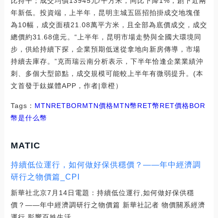
比持平；成交均價13945元/平方米，同比下降1%，創下近兩
年新低。投資端，上半年，昆明主城五區招拍掛成交地塊僅
為10幅，成交面積21.08萬平方米，且全部為底價成交，成交
總價約31.68億元。“上半年，昆明市場走勢與全國大環境同
步，供給持續下探，企業預期低迷從拿地向新房傳導，市場
持續去庫存。”克而瑞云南分析表示，下半年恰逢企業業績沖
刺、多個大型節點，成交規模可能較上半年有微弱提升。(本
文首發于鈦媒體APP，作者|章橙）
Tags：
MTN
RET
BORMTN價格
MTN幣RET幣
RET價格
BOR
幣是什么幣
MATIC
持續低位運行，如何做好保供穩價？——年中經濟調
研行之物價篇_CPI
新華社北京7月14日電題：持續低位運行,如何做好保供穩
價？——年中經濟調研行之物價篇 新華社記者 物價關系經濟
運行,影響百姓生活.