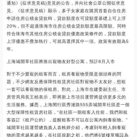
通知》(征求意見稿)意見的公告，并向社會公眾公開征求意
見。《征求意見稿》顯示，多子女家庭在購買首套自住住房
申請住房公積金貸款時，貸款額度在可貸額度基礎上可上浮
20%，但不超過珠海市住房公積金貸款額度最高限額。同時
符合珠海市其他住房公積金貸款優惠政策條件的，貸款額度
上浮優惠不疊加執行，可就高選擇其中一項。政策有效期為5
年。
上海城開莘社區將推出寵物友好型公寓，預計8月入市
對于不少愛寵的租客而言，租房養寵物受限是個頭疼的問
題，不少網友反應保障性租賃房社區對寵物不太友好，想租
一套可以養寵物的保租房。對此，上海市住建委副主任、市
房管局局長王楨表示，即將新上市項目運營將提供更多元的
生活服務。據悉，上海閔行區秀漣路555弄城開莘社區是一個
大型保障性租賃房社區，“在社區一期租客入住前，我們和租
客簽訂《租戶公約》，提醒租客不可以在公寓內飼養寵物。”
城開莘社區運營總負責人袁軼婷介紹，考慮到年輕人飼養寵
物的需求越來越多，在社區規劃之初，他們將6號樓單獨設為