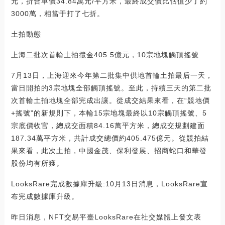
元，折合單價34.84萬元/平方米，最終成交價比估值少了約
3000萬，相當于打了七折。
土拍動態
上海二批次首輪土拍攬金405.5億元，10宗地塊觸頂搖號
7月13日，上海迎來今年第二批集中供地首輪土拍最后一天，
當日開拍的3宗地塊全部觸頂搖號。至此，持續三天的第二批
次首輪土拍地塊全部完成出讓。從成交結果來看，在“競地價
+搖號”的新規則下，本輪15宗地塊最終以10宗觸頂搖號、5
宗底價收官，總成交面積84.16萬平方米，總成交規劃建面
187.34萬平方米，共計成交總價約405.475億元。從競拍結
果來看，此次土拍，中國金茂、保利發展、招商蛇口和華發
股份均有所獲。
LooksRare完成數據庫升級:10月13日消息，LooksRare宣
布完成數據庫升級。
昨日消息，NFT交易平臺LooksRare在社交媒體上發文表