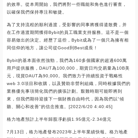
的效率。從本周開始，我們將對一些職能和角色進行審查，
以確保我們保持專注和敏捷。
為了支持流程的順利過渡，受影響的同事將獲得遣散費，并
在工作過渡期間獲得Bybit的員工職業支持服務。這不是一個
容易做出的決定。經歷了這些，Bybit成為了一個只為擁有相
同信仰的地方，讓公司從Good到Best成長！
Bybit的基本面依然強勁，我們為160多個國家的超過600萬
用戶提供服務，DAUT為100,000，期貨日均交易量為10B美
元，現貨DAUT為90,000。我們致力于持續投資于戰略性
web 3.0項目和收購，以及贊助非營利組織，同時根據我們的
業務優先事項簡化我們的擴張計劃。艱難時期可能即將到
來，但我們期待迎接下一個財務自由時代，因為我們以“傾
聽、關心和改善”的信念推進。[2022/6/20 4:40:45]
格力地產預計上半年歸股凈虧損1.95億元-2.34億元
7月13日，格力地產發布2023年上半年業績快報。格力地產