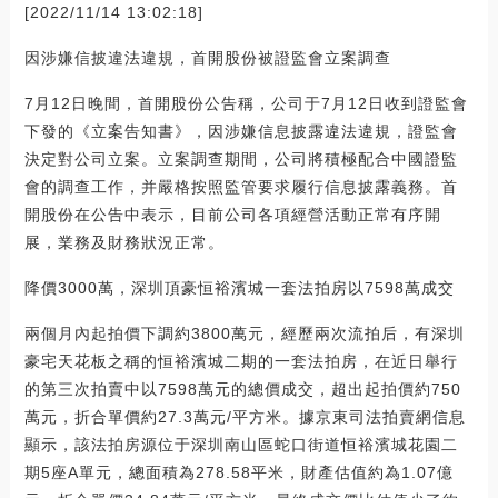
[2022/11/14 13:02:18]
因涉嫌信披違法違規，首開股份被證監會立案調查
7月12日晚間，首開股份公告稱，公司于7月12日收到證監會
下發的《立案告知書》，因涉嫌信息披露違法違規，證監會
決定對公司立案。立案調查期間，公司將積極配合中國證監
會的調查工作，并嚴格按照監管要求履行信息披露義務。首
開股份在公告中表示，目前公司各項經營活動正常有序開
展，業務及財務狀況正常。
降價3000萬，深圳頂豪恒裕濱城一套法拍房以7598萬成交
兩個月內起拍價下調約3800萬元，經歷兩次流拍后，有深圳
豪宅天花板之稱的恒裕濱城二期的一套法拍房，在近日舉行
的第三次拍賣中以7598萬元的總價成交，超出起拍價約750
萬元，折合單價約27.3萬元/平方米。據京東司法拍賣網信息
顯示，該法拍房源位于深圳南山區蛇口街道恒裕濱城花園二
期5座A單元，總面積為278.58平米，財產估值約為1.07億