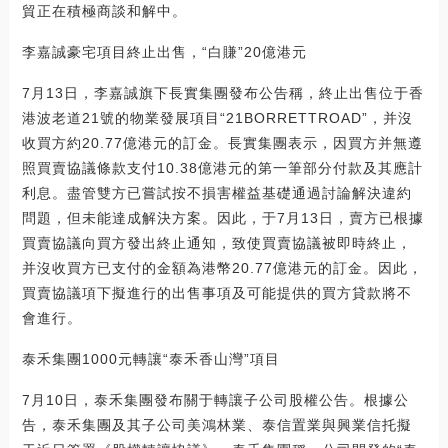
貿正在積極商談和解中。
李嘉誠豪宅項目終止出售，“白賺”20億港元
7月13日，李嘉誠旗下長實集團發布公告稱，終止出售位于香
港波老道21號的物業發展項目“21BORRETTROAD”，并沒
收買方約20.77億港元的訂金。長實集團表示，因買方并無遵
照買賣協議條款支付10.38億港元的第一筆部分付款及其應計
利息。盡管雙方已嘗試按不損害權益基礎通過討論解決違約
問題，但未能達成解決方案。因此，于7月13日，賣方已根據
買賣協議向買方發出終止通知，致使買賣協議被即時終止，
并沒收買方已支付的金額為港幣20.77億港元的訂金。因此，
買賣協議項下擬進行的出售事項及可能提供的買方貸款將不
會進行。
泰禾集團1000元轉讓“泰禾香山灣”項目
7月10日，泰禾集團發布關于轉讓子公司股權公告。根據公
告，泰禾集團及其子公司美鴻林業、泰信置業與興業信托擬