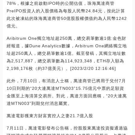
78%，根據之前啟動IPO時的公開估值，珠海萬達商管
PreIPO投資人的入股價格為每股人民幣24.84元，按此計算
此次被凍結的珠海萬達商管50億股股權價值約為人民幣1242
億元。
Aribitrum One獨立地址超250萬，總交易筆數逾1億:金色財
經報道，據Dune Analytics數據，Arbitrum One網絡獨立地
址超250萬人，總交易筆數逾1億。截至發稿，其獨立地址數
為2,517,887，總交易筆數為114,923,348，ETH存入額為
2,198,176枚（約37億美元）。[2023/2/20 12:16:46]
此外，7月10日，有消息人士稱，萬達商管已將用于兌付7月
10日到期的“20大連萬達MTN003”15.75億元中票的足額資
金匯至上海清算交易所。對此，萬達方面回應稱，“20大連萬
達MTN003”到期兌付消息屬實。
萬達電影獲東方財富實控人之妻21.7億入股
7月11日，萬達電影發布公告稱，控股股東萬達投資擬通過協