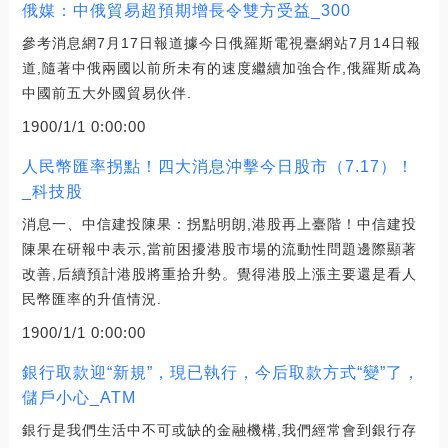
俄媒：中俄貿易超預期增長令雙方受益_300
參考消息網7月17日報道據今日俄羅斯電視臺網站7月14日報
道,隨著中俄兩國以前所未有的速度繼續加強合作,俄羅斯成為
中國前五大外國貿易伙伴.
1900/1/1 0:00:00
人民幣匯率拐點！四大消息沖擊今日股市（7.17）！
_科技股
消息一、中信建投陳果：拐點明朗,港股再上臺階！中信建投
陳果在研報中表示,當前困擾港股市場的流動性問題邊際顯著
改善,后續預計港股將重拾升勢。覺得港股上漲主要還是看人
民幣匯率的升值情況.
1900/1/1 0:00:00
銀行取款迎“新規”，現已執行，今后取款方式“變”了，
儲戶小心_ATM
銀行是我們生活中不可或缺的金融機構,我們經常會到銀行存