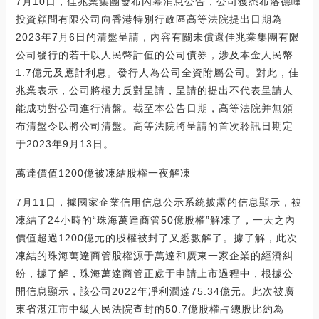
7月10日，佳兆業集團發布內幕消息公告，公司獲悉布洛德峰
投資顧問有限公司向香港特別行政區高等法院提出日期為
2023年7月6日的清盤呈請，內容有關未償還佳兆業集團有限
公司發行的若干以人民幣計值的公司債券，涉及本金人民幣
1.7億元及應計利息。發行人為公司全資附屬公司。對此，佳
兆業表示，公司將極力反對呈請，呈請的提出不代表呈請人
能成功對公司進行清盤。截至本公告日期，高等法院并無頒
布清盤令以將公司清盤。高等法院將呈請的首次聆訊日期定
于2023年9月13日。
萬達價值1200億被凍結股權一夜解凍
7月11日，據國家企業信用信息公示系統披露的信息顯示，被
凍結了24小時的“珠海萬達商管50億股權”解凍了，一天之內
價值超過1200億元的股權被封了又悉數解了。據了解，此次
凍結的珠海萬達商管股權源于萬達和廣東一家企業的經濟糾
紛，據了解，珠海萬達商管正處于申請上市過程中，根據公
開信息顯示，該公司2022年凈利潤達75.34億元。此次被廣
東省湛江市中級人民法院查封的50.7億股權占總股比約為