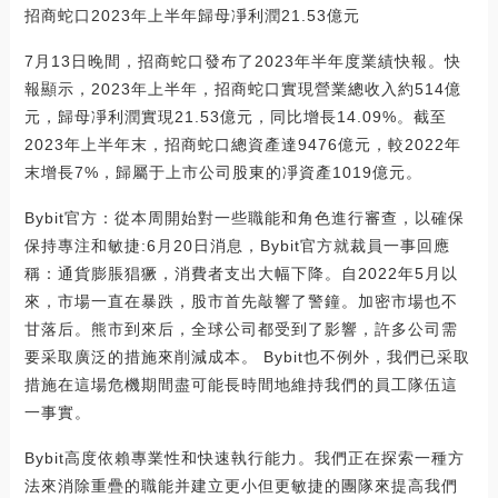
招商蛇口2023年上半年歸母凈利潤21.53億元
7月13日晚間，招商蛇口發布了2023年半年度業績快報。快
報顯示，2023年上半年，招商蛇口實現營業總收入約514億
元，歸母凈利潤實現21.53億元，同比增長14.09%。截至
2023年上半年末，招商蛇口總資產達9476億元，較2022年
末增長7%，歸屬于上市公司股東的凈資產1019億元。
Bybit官方：從本周開始對一些職能和角色進行審查，以確保
保持專注和敏捷:6月20日消息，Bybit官方就裁員一事回應
稱：通貨膨脹猖獗，消費者支出大幅下降。自2022年5月以
來，市場一直在暴跌，股市首先敲響了警鐘。加密市場也不
甘落后。熊市到來后，全球公司都受到了影響，許多公司需
要采取廣泛的措施來削減成本。 Bybit也不例外，我們已采取
措施在這場危機期間盡可能長時間地維持我們的員工隊伍這
一事實。
Bybit高度依賴專業性和快速執行能力。我們正在探索一種方
法來消除重疊的職能并建立更小但更敏捷的團隊來提高我們