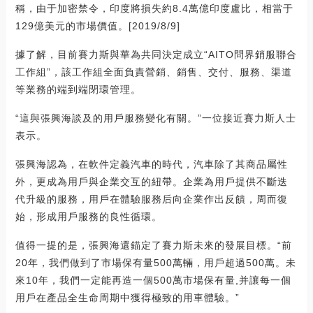
稱，由于加密禁令，印度將損失約8.4萬億印度盧比，相當于
129億美元的市場價值。[2019/8/9]
據了解，目前賽力斯與華為共同決定成立“AITO問界銷服聯合
工作組”，該工作組全面負責營銷、銷售、交付、服務、渠道
等業務的端到端閉環管理。
“這與張興海談及的用戶服務變化有關。”一位接近賽力斯人士
表示。
張興海認為，在軟件定義汽車的時代，汽車除了其商品屬性
外，更成為用戶與企業交互的紐帶。企業為用戶提供不斷迭
代升級的服務，用戶在體驗服務后向企業作出反饋，周而復
始，形成用戶服務的良性循環。
值得一提的是，張興海還錨定了賽力斯未來的發展目標。“前
20年，我們做到了市場保有量500萬輛，用戶超過500萬。未
來10年，我們一定能再造一個500萬市場保有量,并讓每一個
用戶在產品全生命周期中獲得極致的用車體驗。”