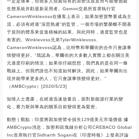
一定是壞事，但很多人指責現有的加密法規反而可能會扼殺
生態系統并勸退新采用者。Gemini交易所首席執行官
CameronWinklevoss在播客上表示，如果加密貨幣要成為主
流，必須有經過“深思熟慮”的監管，一個市場的繁榮離不開基
于規則的體系來促進積極的結果。與此同時，過度監管也是
有害的。Winklevoss兄弟TylerWinklevoss、
CameronWinklevoss認為，比特幣和華爾街的合作只會讓事
情變得更好。“我認為，華爾街的大多數人實際上都在關注美
元過度印刷的情況；如果你仔細想想，我們真的是在同一條
戰線上。但我們誰也不知道如何解決。因此，如果華爾街出
現并能帶來更多的人，它只會讓事情變得更好。”
（AMBCrypto）[2020/5/23]
知情人士透露，在經過迅速放量后，面對新能源行業的變
化，賽力斯與華為的關系目前變得更為緊密。
動態 | 觀點：印度將因加密禁令損失129億美元市場價值:據
AMBCrypto消息，加密和區塊鏈分析公司CREBACO Global
Inc首席執行官Sidharth Sogani在《印度時報》上發表評論