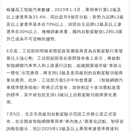
根據高工智能汽車數據，2023年1-3月，乘用車行業L2級及
以上滲透率為33.4%，同比提升9個百分點；新勢力品牌L2級
及以上滲透率基本在70%以上，頭部自主品牌L2級及以上滲
透率在30%以上。種種跡象來看，國內自動駕駛從L2到L3躍
升已成為不可逆轉的趨勢。
6月底，工信部的明確表態從政策層面再度為自動駕駛行業發
展注入強心劑。工信部副部長在新聞發布會上表示，將啟動
智能網聯汽車準入和上路通行試點，組織開展城市級“車路云
一體化”示范應用，將支持L3級及更高級別的自動駕駛功能商
業化應用。此外，工信部方面5月中旬曾透露，《智能網聯汽
車標準體系指南》即將正式發布，加快制定十多項重點急需
的標準，其中就包括支持L3級以上自動駕駛功能商業化應
用。
7月5日，北京市高級別自動駕駛示范區工作辦公室正式宣
布，在京開放智能網聯乘用車“車內無人”商業化試點。智研咨
詢報告顯示，預計2025年L3級及以上乘用車滲透率將達到