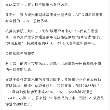
在此基礎上，賽力斯不斷推出服務內容。
前不久，賽力斯汽車副總裁康波公開透露，AITO問界即將發
布全新的“CARE”服務戰略。
根據其解讀，其中，C代表“以用戶為中心”；A代表主動服
務，洞察用戶需求并通過數字化技術提供如“隨車管家”般的
“無感服務”；持續升級的OTA。R和E代表尊重和數字化。
自動駕駛領域趨勢
對于當下的汽車市場來說，智能化已經成為每家廠商繞不開
的一個焦點話題。
在基于軟件定義汽車的共識判斷下，多家車企正在布局自動
駕駛領域。根據中信證券預計，短期來看，預計2023年L2、
L2+級自動駕駛滲透率達38%、8%。2023年隨著理想
L7\L8、小鵬G6、蔚來新ES6等產品的上市，預計L2+級產品
滲透率繼續提升。