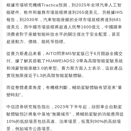
根據市場研究機構Tractica預測，到2025年全球汽車人工智
能硬件、軟件和服務市場規模將達到265億美元。另根據IHS
報告，到2030年，汽車智能座艙的全球市場規模將達到681
億美元，而中國市場規模將超過人民幣1600億元，中國購車
消費者對于座艙智能科技水平的關注僅次于安全配置，甚至
超過動力、價格、能耗等指標。
從賽力斯產品來看，AITO問界M5智駕版已于6月開啟全國交
付。據了解其搭載了HUAWEIADS2.0華為高階智能駕駛系統
和鴻蒙智能座艙3.0的車型。賽力斯方面人士表示，這款產品
實現無限接近于L3的高階智能駕駛體驗。
而從整體產業角度，有機構判斷，輔助駕駛體驗有望迎來“量
變時刻”。
中信證券研究報告指出，2023年下半年起，頭部車企自動駕
駛體驗預計將集中落地“無圖城市”，將輔助駕駛的功能應用從
10%的低頻場景包括高速、泊車場景，拓寬到90%的高頻場
景，例如城市公路場景。