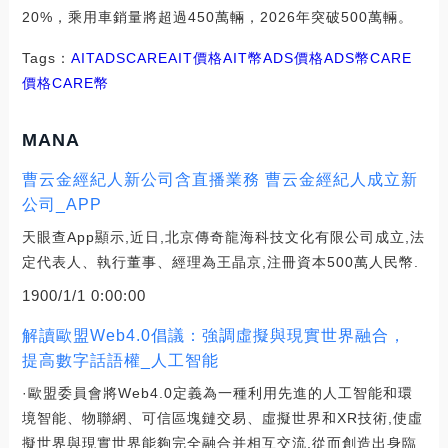
20%，乘用車銷量將超過450萬輛，2026年突破500萬輛。
Tags：
AIT
ADS
CAREAIT價格
AIT幣ADS價格
ADS幣CARE
價格
CARE幣
MANA
曹云金經紀人新公司含直播業務 曹云金經紀人成立新
公司_APP
天眼查App顯示,近日,北京傳奇龍海科技文化有限公司成立,法
定代表人、執行董事、經理為王晶京,注冊資本500萬人民幣.
1900/1/1 0:00:00
解讀歐盟Web4.0倡議：強調虛擬與現實世界融合，
提高數字話語權_人工智能
·歐盟委員會將Web4.0定義為一種利用先進的人工智能和環
境智能、物聯網、可信區塊鏈交易、虛擬世界和XR技術,使虛
擬世界與現實世界能夠完全融合并相互交流,從而創造出身臨