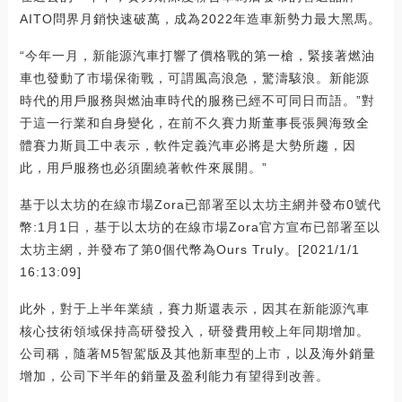
AITO問界月銷快速破萬，成為2022年造車新勢力最大黑馬。
“今年一月，新能源汽車打響了價格戰的第一槍，緊接著燃油
車也發動了市場保衛戰，可謂風高浪急，驚濤駭浪。新能源
時代的用戶服務與燃油車時代的服務已經不可同日而語。”對
于這一行業和自身變化，在前不久賽力斯董事長張興海致全
體賽力斯員工中表示，軟件定義汽車必將是大勢所趨，因
此，用戶服務也必須圍繞著軟件來展開。”
基于以太坊的在線市場Zora已部署至以太坊主網并發布0號代
幣:1月1日，基于以太坊的在線市場Zora官方宣布已部署至以
太坊主網，并發布了第0個代幣為Ours Truly。[2021/1/1
16:13:09]
此外，對于上半年業績，賽力斯還表示，因其在新能源汽車
核心技術領域保持高研發投入，研發費用較上年同期增加。
公司稱，隨著M5智駕版及其他新車型的上市，以及海外銷量
增加，公司下半年的銷量及盈利能力有望得到改善。