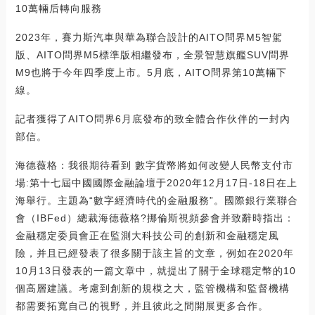
10萬輛后轉向服務
2023年，賽力斯汽車與華為聯合設計的AITO問界M5智駕
版、AITO問界M5標準版相繼發布，全景智慧旗艦SUV問界
M9也將于今年四季度上市。5月底，AITO問界第10萬輛下
線。
記者獲得了AITO問界6月底發布的致全體合作伙伴的一封內
部信。
海德薇格：我很期待看到 數字貨幣將如何改變人民幣支付市
場:第十七屆中國國際金融論壇于2020年12月17日-18日在上
海舉行。主題為“數字經濟時代的金融服務”。國際銀行業聯合
會（IBFed）總裁海德薇格?挪倫斯視頻參會并致辭時指出：
金融穩定委員會正在監測大科技公司的創新和金融穩定風
險，并且已經發表了很多關于該主旨的文章，例如在2020年
10月13日發表的一篇文章中，就提出了關于全球穩定幣的10
個高層建議。考慮到創新的規模之大，監管機構和監督機構
都需要拓寬自己的視野，并且彼此之間開展更多合作。