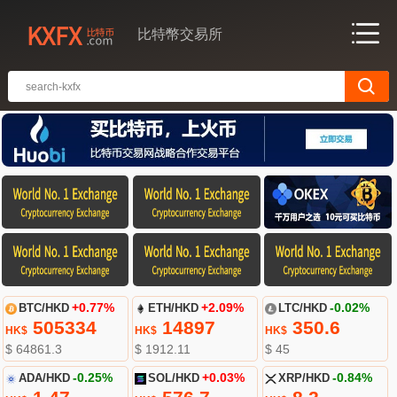
比特幣交易所
BTC/HKD
+0.77%
ETH/HKD
+2.09%
LTC/HKD
-0.02%
505334
14897
350.6
HK$
HK$
HK$
$ 64861.3
$ 1912.11
$ 45
ADA/HKD
-0.25%
SOL/HKD
+0.03%
XRP/HKD
-0.84%