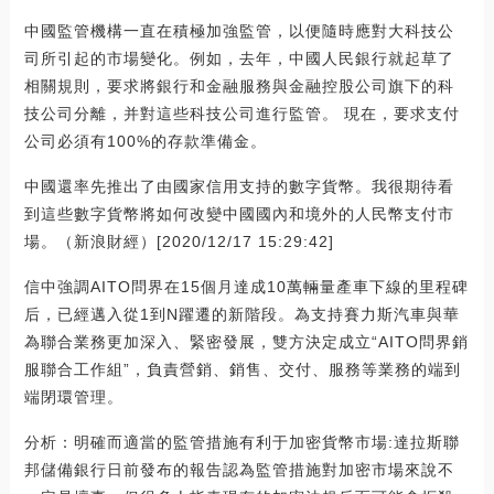
中國監管機構一直在積極加強監管，以便隨時應對大科技公
司所引起的市場變化。例如，去年，中國人民銀行就起草了
相關規則，要求將銀行和金融服務與金融控股公司旗下的科
技公司分離，并對這些科技公司進行監管。 現在，要求支付
公司必須有100%的存款準備金。
中國還率先推出了由國家信用支持的數字貨幣。我很期待看
到這些數字貨幣將如何改變中國國內和境外的人民幣支付市
場。（新浪財經）[2020/12/17 15:29:42]
信中強調AITO問界在15個月達成10萬輛量產車下線的里程碑
后，已經邁入從1到N躍遷的新階段。為支持賽力斯汽車與華
為聯合業務更加深入、緊密發展，雙方決定成立“AITO問界銷
服聯合工作組”，負責營銷、銷售、交付、服務等業務的端到
端閉環管理。
分析：明確而適當的監管措施有利于加密貨幣市場:達拉斯聯
邦儲備銀行日前發布的報告認為監管措施對加密市場來說不