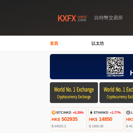
比特幣交易所
首頁
以太坊
BTC/HKD
+0.29%
ETH/HKD
+1.77%
L
502935
14850
HK$
HK$
HK
$ 64553.3
$ 1906.08
$ 45