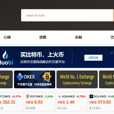
公鏈
游戲
金融
交
TC/HKD
+0.47%
DOT/HKD
-1.54%
ADA/HKD
+0.78%
SOL/HKD
-0.4
352.31
6.53
1.49
573.83
$
HK$
HK$
HK$
.22
$ 0.838
$ 0.191
$ 73.653