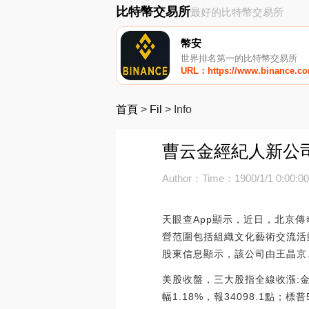
比特幣交易所
最好的比特幣交易所
幣安
世界排名第一的比特幣交易所
URL：https://www.binance.c
首頁
>
Fil
>
Info
曹云金經紀人新公司
Author：
Time：1900/1/1 0:00:0
天眼查App顯示，近日，北京
營范圍包括組織文化藝術交流活
股東信息顯示，該公司由王晶京
美股收盤，三大股指全線收漲:金
幅1.18%，報34098.1點；標