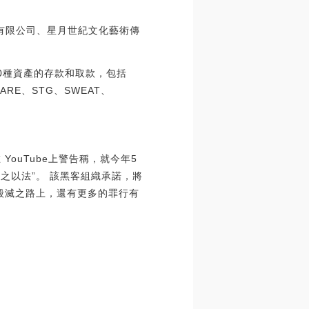
有限公司、星月世紀文化藝術傳
增支持20種資產的存款和取款，包括
RARE、STG、SWEAT、
在 YouTube上警告稱，就今年5
盡快被繩之以法”。 該黑客組織承諾，將
你的毀滅之路上，還有更多的罪行有