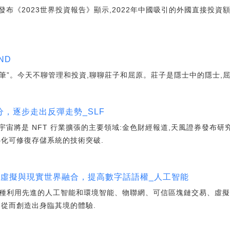
2023世界投資報告》顯示,2022年中國吸引的外國直接投資額增
ND
隨筆”。今天不聊管理和投資,聊聊莊子和屈原。莊子是隱士中的隱士,
，逐步走出反彈走勢_SLF
宙將是 NFT 行業擴張的主要領域:金色財經報道,天風證券發布研
中心化可修復存儲系統的技術突破.
強調虛擬與現實世界融合，提高數字話語權_人工智能
為一種利用先進的人工智能和環境智能、物聯網、可信區塊鏈交易、虛擬
,從而創造出身臨其境的體驗.