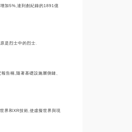
加5%,達到創紀錄的1891億
屈原是烈士中的烈士.
究報告稱,隨著基礎設施層側鏈、
世界和XR技術,使虛擬世界與現