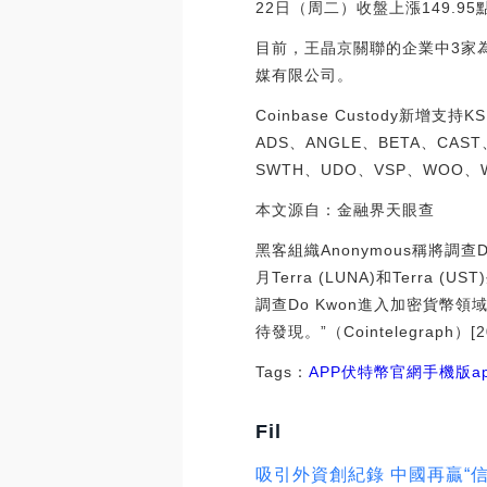
22日（周二）收盤上漲149.95點，漲
目前，王晶京關聯的企業中3家
媒有限公司。
Coinbase Custody新增
ADS、ANGLE、BETA、CAS
SWTH、UDO、VSP、WOO、WXT和
本文源自：金融界天眼查
黑客組織Anonymous稱將調查D
月Terra (LUNA)和Terr
調查Do Kwon進入加密貨幣領
待發現。”（Cointelegraph）[202
Tags：
APP
伏特幣官網手機版ap
Fil
吸引外資創紀錄 中國再贏“信