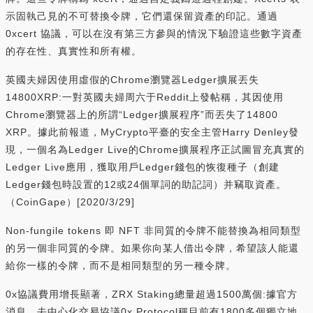
示固執己見的不可替換令牌，它們還保留資產的印記。通過
0xcert 協議，可以在沒有第三方參與的情況下驗證這些數字資產
的存在性、真實性和所有權。
英國夫婦因使用虛假的Chrome瀏覽器Ledger擴展丟失
14800XRP:一對英國夫婦周六于Reddit上發帖稱，其因使用
Chrome瀏覽器上的所謂“Ledger擴展程序”而丟失了14800
XRP。據此前報道，MyCrypto平臺的安全主管Harry Denley發
現，一個名為Ledger Live的Chrome擴展程序正試圖冒充真實的
Ledger Live應用，獲取用戶Ledger錢包的恢復種子（創建
Ledger錢包時設置的12或24個單詞的助記詞）并竊取資產。
（CoinGape）[2020/3/29]
Non-fungile tokens 即 NFT 非同質的令牌不能替換為相同類型
的另一個非同質的令牌。如果你向某人借出令牌，希望該人能還
給你一樣的令牌，而不是相同類型的另一種令牌。
0x協議費用增長顯著，ZRX Staking總量超過1500萬個:據官方
消息，去中心化交易協議0x Protocol稱目前有1800多個獨立地