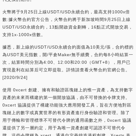
火幣將于9月25日上線USDT/USD永續合約，最高支持1000x倍
數:據火幣合約官方公告，火幣合約將于新加坡時間9月25日上線
USDT/USD永續合約，13點開啟資金劃轉，16點正式開放交易，
支持1x-1000x倍數。
據悉，新上線的USDT/USD永續合約面值為10美元/張，合約標的
為USDT美元指數，開/平倉Maker無手續費，合約每8小時結算一
次，結算時間分別為4:00、12:00和20:00（GMT+8），用戶已
實現盈利在結算后可立即提取。詳情請查看火幣合約官網公告。
[2020/9/24]
使用 0xcert 創建、擁有和驗證區塊鏈上的惟一資產，為支持數字
資產的未來而構建的第一個開放協議，由不可替換的令牌支持。
0xcert 協議提供了構建功能強大應用開發工具，旨在方便地對區
塊鏈上的數字或真實世界的有形資產進行身份驗證和管理。除了
用于傳輸和管理標準不可替代令牌的通用函數之外，0xcert 協議
還提供了另一層約定，用于為唯一資產創建可認證不可替代令
牌。這些令牌稱為 xcert，通過自定義鑄造過程創建。Xcerts 表