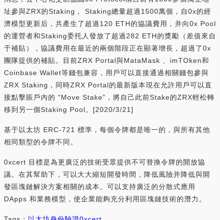
址參與ZRX的Staking， Staking總量超過1500萬個，自0x的經
濟模型更新后，共產生了超過120 ETH的協議費用，并向0x Pool
的運營者和Staking委托人發放了超過282 ETH的獎勵（差值來自
于補貼），協議費用在最近的兩個階段正在顯著增長，超過了0x
團隊提供的補貼。目前ZRX Portal與MataMask 、imTOken和
Coinbase Wallet等錢包兼容，用戶可以直接通過相關錢包參與
ZRX Staking，同時ZRX Portal的最新版本現在允許用戶可以直
接點擊賬戶內的 “Move Stake”，將自己此前Stake的ZRX輕松轉
移到另一個Staking Pool。[2020/3/21]
基于以太坊 ERC-721 標準，每個令牌都是唯一的，與所有其他
相同類型的令牌不同。
0xcert 目標是為更廣泛的技術受眾提供不可替換令牌的開放協
議。在其幫助下，可以大大縮短開發時間，降低風險并降低與開
發區塊鏈解決方案相關的成本。可以支持廣泛的分散式應用
DApps 和業務模型，使企業能夠充分利用區塊鏈技術的潛力。
Tags：
以太坊
身份驗證
0xcert