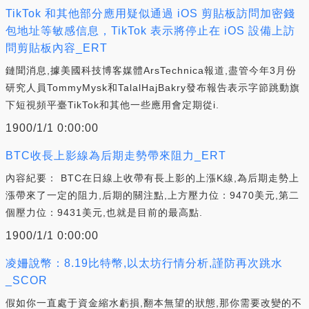
TikTok 和其他部分應用疑似通過 iOS 剪貼板訪問加密錢
包地址等敏感信息，TikTok 表示將停止在 iOS 設備上訪
問剪貼板內容_ERT
鏈聞消息,據美國科技博客媒體ArsTechnica報道,盡管今年3月份
研究人員TommyMysk和TalalHajBakry發布報告表示字節跳動旗
下短視頻平臺TikTok和其他一些應用會定期從i.
1900/1/1 0:00:00
BTC收長上影線為后期走勢帶來阻力_ERT
內容紀要： BTC在日線上收帶有長上影的上漲K線,為后期走勢上
漲帶來了一定的阻力,后期的關注點,上方壓力位：9470美元,第二
個壓力位：9431美元,也就是目前的最高點.
1900/1/1 0:00:00
凌姍說幣：8.19比特幣,以太坊行情分析,謹防再次跳水
_SCOR
假如你一直處于資金縮水虧損,翻本無望的狀態,那你需要改變的不