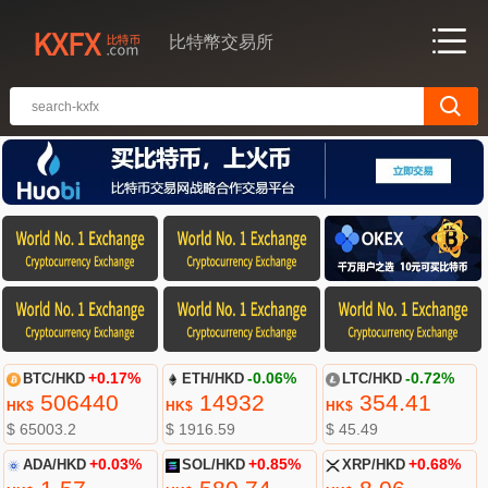
比特幣交易所
BTC/HKD
+0.17%
ETH/HKD
-0.06%
LTC/HKD
-0.72%
506440
14932
354.41
HK$
HK$
HK$
$ 65003.2
$ 1916.59
$ 45.49
ADA/HKD
+0.03%
SOL/HKD
+0.85%
XRP/HKD
+0.68%