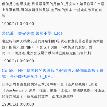
僅僅是心態跟技術,目前最需要的是信任,是安全！如果你還在市場
上孤軍奮戰,可與凌姍促膝長談,善用你的資本,一起走向致富的道
路.
1900/1/1 0:00:00
幣姥爺：突破失敗 趨勢不變_ERT
還記得前兩天搞出疫苗的輝瑞制藥嗎,就在官宣疫苗趁著股價大幅
拉升的當天,他們的CEO套現了價值555萬美金的股票。對
此,CEO回應道,此次套現屬于以前就已經確定的出售計劃.
1900/1/1 0:00:00
CertiK：NFT是黑鏡的現實版？假如把大腦傳輸為數字形
式，是否能代表永生？_BAL
記得之前看過黑鏡的第三季,其中有一集《圣朱尼佩羅》,原名
《SanJuniper》譯為「往生」或是「永生」,整個劇集以一種荒誕
的形式闡述了一個永生的世界：圣朱尼佩羅城.
1900/1/1 0:00:00