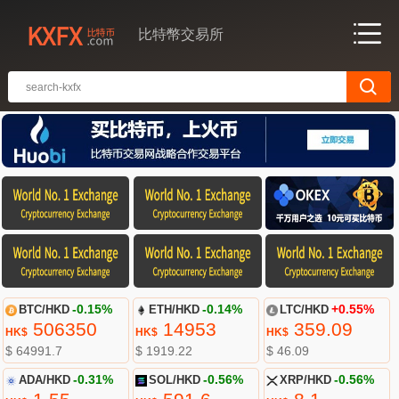
比特幣交易所
BTC/HKD
-0.15%
ETH/HKD
-0.14%
LTC/HKD
+0.55%
506350
14953
359.09
HK$
HK$
HK$
$ 64991.7
$ 1919.22
$ 46.09
ADA/HKD
-0.31%
SOL/HKD
-0.56%
XRP/HKD
-0.56%