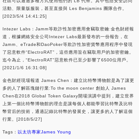
社區可以通過多種方式使用他們的 LB 代幣。其中包括安全訪問
活動、限量版服裝，甚至直接與 Les Benjamins 團隊合作。
[2023/5/4 14:41:25]
Intezer Labs：Jamm等欺詐性加密應用會竊取密鑰:金色財經報
道，根據網絡安全公司Intezer Labs最新發布的一份報告，在
Jamm、eTrade和DaoPoker等欺詐性加密貨幣應用程序中發現
了惡意軟件“ElectroRAT”，這些應用旨在竊取用戶的加密密鑰。
迄今為止，“ElectroRAT”惡意軟件已至少影響了6500位用戶。
[2021/1/6 16:31:08]
金色財經現場報道 James Chen：建立比特幣博物館是為了讓更
多的人了解區塊鏈行業:To the moon center 創始人 James
Chen在2018 Global Token Galaxy開場演講中提到，建立世界
上第一個比特幣博物館的理念是讓每個人都能學習比特幣及比特
幣背后的技術，通過記錄比特幣的發展史，讓更多的人了解這個
行業。[2018/5/27]
Tags：
以太坊
專家
James Young