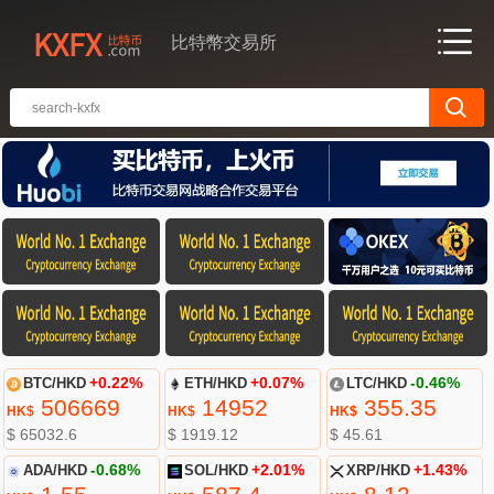
比特幣交易所
BTC/HKD
+0.22%
ETH/HKD
+0.07%
LTC/HKD
-0.46%
506669
14952
355.35
HK$
HK$
HK$
$ 65032.6
$ 1919.12
$ 45.61
ADA/HKD
-0.68%
SOL/HKD
+2.01%
XRP/HKD
+1.43%