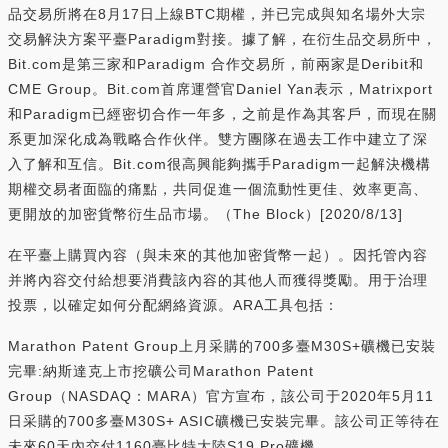
品交易所將在8月17日上線BTC期權，并已完成與知名場外大宗
交易解決方案平臺Paradigm對接。據了解，在衍生品交易所中，
Bit.com是第三家和Paradigm 合作交易所，前兩家是Deribit和
CME Group。Bit.com首席運營官Daniel Yan表示，Matrixport
和Paradigm已經密切合作一年多，之前是作為其客戶，而現在關
系更加深化成為戰略合作伙伴。雙方團隊在過去工作中建立了深
入了解和互信。Bit.com很高興能夠攜手Paradigm一起解決機構
期權交易者面臨的痛點，共同促進一個流動性更佳、效率更高、
更開放的加密貨幣衍生品市場。（The Block）[2020/8/13]
在平臺上購買內容（與未來的其他加密貨幣一起）。因托管內容
并將內容交付給想要消費該內容的其他人而獲得獎勵。用于治理
投票，以確定如何分配網絡資源。ARA工具包括：
Marathon Patent Group上月采購的700多臺M30S+礦機已安裝
完畢:納斯達克上市挖礦公司Marathon Patent
Group（NASDAQ：MARA）官方宣布，該公司于2020年5月11
日采購的700多臺M30S+ ASIC礦機已安裝完畢。該公司正等待在
未來60天內交付1160臺比特大陸S19 Pro礦機。