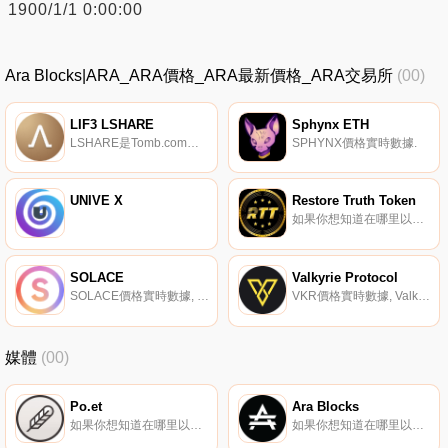
1900/1/1 0:00:00
Ara Blocks|ARA_ARA價格_ARA最新價格_ARA交易所
(00)
LIF3 LSHARE
Sphynx ETH
LSHARE是Tomb.com在Cemetery上的發射令牌,也是TombChain上LIF3 Swap上的發射代幣.
SPHYNX價格實時數據.
UNIVE X
Restore Truth Token
如果你想知道在哪里以當前價格購買Restore Truth Token,目前交易{Restore Truth Token]股票的頂級加密貨幣交易所是BitMart和PancakeSwap（V2）。您可以在我們的加密貨幣交易所頁面上找到其他列表.
SOLACE
Valkyrie Protocol
SOLACE價格實時數據, 什么是Solace協議（SOLACE）？Solace是一個旨在創造DeFi保險未來的保險協議。該協議通過一個智能的單一政策幫助您保護您的資金免受180多個協議的智能合約利用,該政策可根據您的頭寸變化自動調整覆蓋范圍.
VKR價格實時數據, Valkyrie Protocol是一種Dapp激活協議,旨在幫助協議有效啟動,使其能夠設計具有特定目標的“活動”,并根據用戶的參與程度向用戶分發預先分配的獎勵.
媒體
(00)
Po.et
Ara Blocks
如果你想知道在哪里以當前價格購買Po.et,目前交易{Po.et]股票的頂級加密貨幣交易所是HitBTC。您可以在我們的加密貨幣交易所頁面上找到其他列表。Po.et（POE）是一種加密貨幣,在以太坊平臺上運行。Po.et的電流供應量為3141592653.
如果你想知道在哪里以當前價格購買Ara Blocks,目前交易{Ara Blocks]股票的頂級加密貨幣交易所是MEXC。您可以在我們的加密貨幣交易所頁面上找到其他列表。阿臘是什么？Ara是一個開源的去中心化內容平臺,旨在獎勵直接從創作者和出版商那里購買和托管內容的粉絲,而不需要中間人.