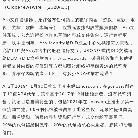
（GlobenewsWire）[2020/6/3]
Ara文件管理器，允許發布任何類型的數字內容（游戲、電影、電
視、文檔、歌曲、專輯等）、設置元數據和設置購買價格。Ara文
件系統，它允許輕松地打包單個內容或文件集合，運行遠程更
新、版本控制等。Ara Identity是DID或去中心化標識符的實現，
允許用戶與Ara網絡中的服務進行交互。JSON格式的DID文檔稱
為DDO（DID文檔對象）。Ara Rewards，確保托管和向其他消
費者交付內容的每個對等方都能獲得網絡和存儲資源的代幣獎
勵，并確保內容的高可用性。有多少ARA代幣在流通？
Ara于2019年1月30日推出了其主網Etherscan，在genesis創建
了10億ARA代幣，該平臺于2017年12月開始開發。沒有代幣銷
售，該項目是自籌資金的，包括2021年在Uniswap上推出了第一
個流動性池。60%的代幣被保留用于通過空投、流動性提供商獎
勵、漏洞獎勵、購買內容和獎勵同行等方式交付給平臺用戶。
20%的代幣留給財政部，20%的代幣給核心貢獻者、顧問和治理
部門。