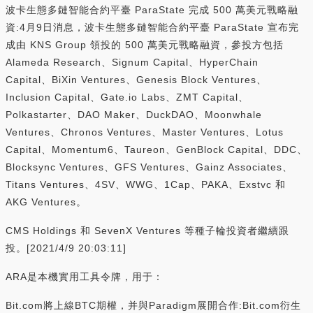
波卡生態多鏈智能合約平臺 ParaState 完成 500 萬美元戰略融
資:4月9日消息，波卡生態多鏈智能合約平臺 ParaState 宣布完
成由 KNS Group 領投的 500 萬美元戰略融資，參投方包括
Alameda Research、Signum Capital、HyperChain
Capital、BiXin Ventures、Genesis Block Ventures、
Inclusion Capital、Gate.io Labs、ZMT Capital、
Polkastarter、DAO Maker、DuckDAO、Moonwhale
Ventures、Chronos Ventures、Master Ventures、Lotus
Capital、Momentum6、Taureon、GenBlock Capital、DDC、
Blocksync Ventures、GFS Ventures、Gainz Associates、
Titans Ventures、4SV、WWG、1Cap、PAKA、Exstvc 和
AKG Ventures。
CMS Holdings 和 SevenX Ventures 等種子輪投資者繼續跟
投。[2021/4/9 20:03:11]
ARA是本機實用工具令牌，用于：
Bit.com將上線BTC期權，并與Paradigm展開合作:Bit.com衍生