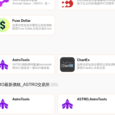
SNOV價格實時數據
BWB價格實時數據據稱,BWB
Snovian.Space（SNOV）是一
基于以太坊區塊鏈ERC20標準
種加密貨幣,在以太坊平臺上運
的BW.COM平臺代幣,承載社區
行。Snovian.Space的電流供應
權益、流通和價值歸屬.
量為363983239,其中363303678
正在流通。最近已知的
Snovian.Space價格為
Fuse Dollar
0.00103815美元,在過去24小時
如果你想知道在哪里以當前價格
內上漲了5.17美元.
購買Fuse Dollar,目前交易{Fuse
Dollar]股票的頂級加密貨幣交易
所是BloctoSwap、Voltage
Finance和Elk
Finance（Fuse）。您可以在我
們的加密貨幣交易所頁面上找到
其他列表.
AstroTools
ChartEx
ASTRO價格實時數據Astrotools
如果你想知道在哪里以當前價
將自己描述為一個DeFi儀表板,
購買ChartEx,目前交易
旨在彌合集中式和去中心化交易
{ChartEx]股票的頂級加密貨幣
所之間的信息差距,目的是為用
交易所是Uniswap（V2）。您
戶提供分析優勢,以增強他們的
以在我們的加密貨幣交易所頁
交易體驗。用戶可以通過支持交
上找到其他列表.
ASTRO最新價格_ASTRO交易所
(00)
易對進行跟蹤和分析、在潛在客
戶之間進行導航以及直接訪問
Uniswap來創建自定義儀表板.
AstroTools
ASTRO,AstroTools