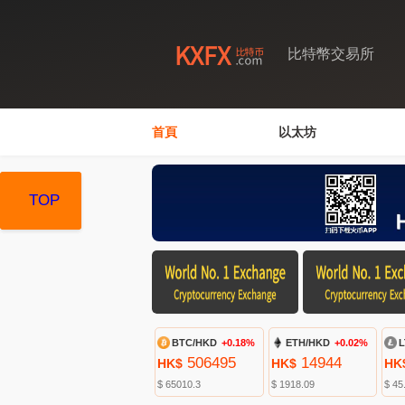
比特幣交易所
首頁
以太坊
TOP
TOP
TOP
BTC/HKD
+0.18%
ETH/HKD
+0.02%
L
506495
14944
HK$
HK$
HK
$ 65010.3
$ 1918.09
$ 45