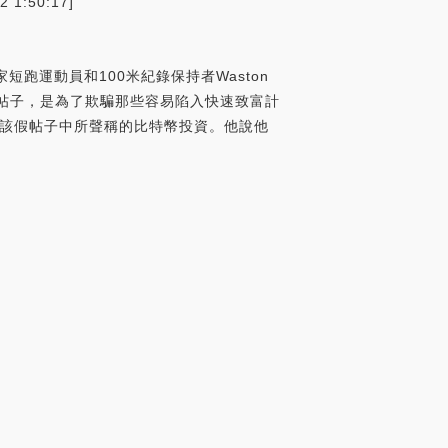
:50:17]
前國家短跑運動員和100米紀錄保持者Waston
個病帖子，是為了欺騙那些容易陷入快速致富計
討論該假帖子中所聲稱的比特幣投資。他說他