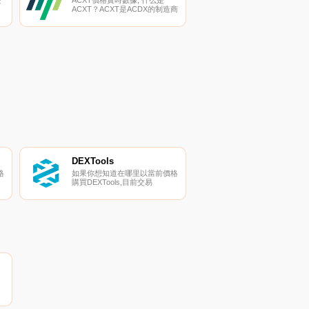
是
ACXT價格實時數據, 什么是
ACXT？ACXT是ACDX的制造商
治理令牌。ACXT代幣持有者有
權在交易所做出決定：上市、費
率、代幣消耗率,甚至是處理和
支持硬分叉等重大決定。什么是
ACDX？ACDX提供了一個下一
代加密貨幣衍生品交易平臺,提
供了業界尚未見過的加密貨幣結
構化產品.
DEXTools
格
如果你想知道在哪里以當前價格
購買DEXTools,目前交易
{DEXTools]股票的頂級加密貨幣
可
交易所是Coinbase Exchange、
面
BKEX、CoinEx和KyberSwap
Classic（BSC）。您可以在我
們的加密貨幣交易所頁面上找到
其他列表.