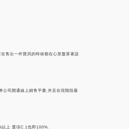
賣家在售出一件寶貝的時候都在心里盤算著該
錢幣公司開通線上銷售平臺,并且在現階段最
上 選項C.1也即100%.