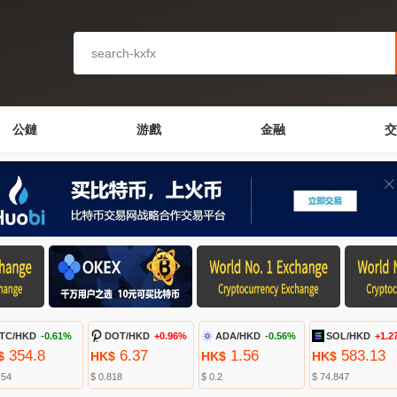
公鏈
游戲
金融
交
TC/HKD
-0.61%
DOT/HKD
+0.96%
ADA/HKD
-0.56%
SOL/HKD
+1.2
354.8
6.37
1.56
583.13
$
HK$
HK$
HK$
.54
$ 0.818
$ 0.2
$ 74.847