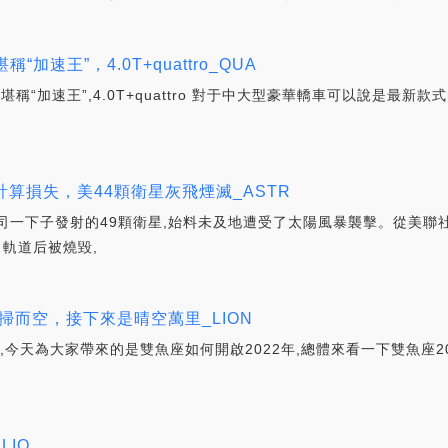
加速王”，4.0T+quattro_QUA
堪稱“加速王”,4.0T+quattro 對于中大型豪華轎車可以說是最
算損失，美44顆衛星灰飛煙滅_ASTR
司一下子發射的49顆衛星,始料未及地遭受了太陽風暴襲擊。從美聯
常軌道后被燒毀,
掃而空，接下來是晴空萬里_LION
夢,今天為大家帶來的是雙魚座如何開啟2022年,總體來看一下雙魚座2
IO