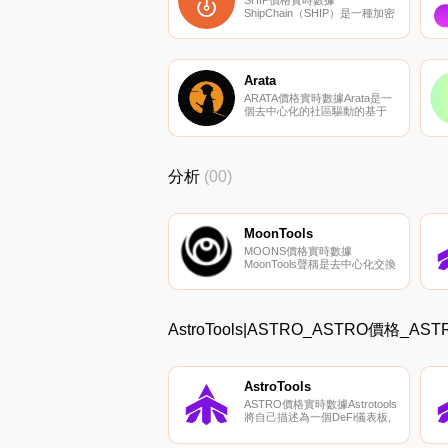
SHIP價格實時數據
ShipChain（SHIP）是一種加密
貨幣,在以太坊平臺上運行。
ShipChain目前的供應量為
500000000,流通量為
478598259.681331。ShipChain
的最后已知價格為0.00006222
Arata
美元,在過去24小時內上漲了
ARATA價格實時數據Arata是一
0.00.
個去中心化的社區驅動的基于
NFT的在線視頻游戲、動漫內容
孵化器、視頻流媒體平臺和NFT
市場,供游戲玩家、動漫迷、動
漫創作者和藝術家在賺取ARATA
分析
(00)
幣的同時,為創作、購買、銷售
和觀看動漫視頻內容而戰.
MoonTools
MOONS價格實時數據
MoonTools聲稱是去中心化交換
的數據瀏覽器。MOONS令牌是
訪問MoonTools應用程序中不同
功能所必需的.
AstroTools|ASTRO_ASTRO價格_
AstroTools
ASTRO價格實時數據Astrotools
將自己描述為一個DeFi儀表板,
旨在彌合集中式和去中心化交易
所之間的信息差距,目的是為用