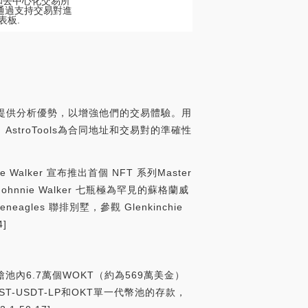
式和去中心化交易所
通過支持交易對進
表板.
用戶提供分析優勢，以增強他們的交易體驗。用
troTools為合同地址和交易對的準確性
 Walker 宣布推出首個 NFT 系列Master
Johnnie Walker 七瓶極為罕見的蘇格蘭威
gles 聯排別墅，參觀 Glenkinchie
4]
ST機槍池內6.7萬個WOKT（約為569萬美金）
-USDT-LP和OKT單一代幣池的存款，