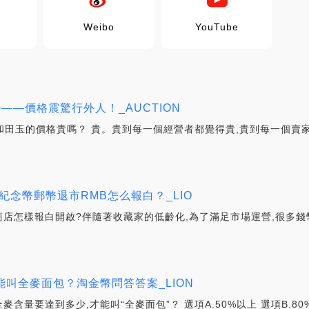
Weibo
YouTube
——價格震驚行外人！_AUCTION
 和田玉的價格貴嗎？ 貴。貴到每一個經營者都覺得貴,貴到每一個
紀念幣郵幣退市RMB怎么報白？_LIO
小商店怎樣報白開啟?伴隨著收藏家的低齡化,為了滿足市場運營,很多
叫全麥面包？淘金幣問答答案_LION
要達到多少,才能叫“全麥面包”？ 選項A.50%以上 選項B.80%以