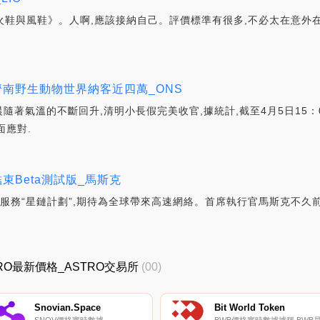
書吧,《火鞋與風鞋》。人啊,應該接納自己。評價標準有很多,不必太在
濟南野生動物世界納客近四萬_ONS
著氣溫的不斷回升,清明小長假完美收官,據統計,截至4月5日15：
面應對.
結束Beta測試版_馬斯克
絡服務“星鏈計劃”,期待為全球帶來高速網絡。首席執行官馬斯克不久
ASTRO最新價格_ASTRO交易所
(00)
Snovian.Space
Bit World Token