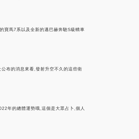
新款式的寶馬7系以及全新的邁巴赫奔馳S級轎車
社公布的消息來看,發射升空不久的這些衛
022年的總體運勢哦,這個是大眾占卜,個人