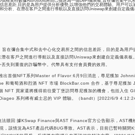
RO價格實時數據Astrotools將自己描述為一個DeFi儀表板,旨在彌合集中
信息差距,目的是為用戶提供分析優勢,以增強他們的交易體驗。用戶可以
和分析、在潛在客戶之間進行導航以及直接訪問Uniswap來創建自定義儀
Fi儀表板，旨在彌合集中式和去中心化交易所之間的信息差距，目的是為
在客戶之間進行導航以及直接訪問Uniswap來創建自定義儀表板。As
外丟失到重復的詐騙幣中。代幣具有支付會員費的效用。
出首個NFT系列Master of Flavor:6月9日消息，尊尼獲加 Johnnie
tue 和葡萄酒和烈酒 NFT 市場 BlockBar.com 合作，基于尊尼獲加 
個 NFT 買家還將獲得前往愛丁堡訪問尊尼獲加的機會，包括入住 Glenea
品嘗 Diageo 系列稀有威士忌的 VIP 體驗。（bandt）[2022/6/9 4:12:2
T無法贖回:據KSwap Finance與AST Finance官方公告顯示，A
，該情況為AST產品代碼BUG導致。AST表示，目前已暫時關閉KST