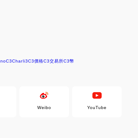
ano
C3
Charli3
C3價格
C3交易所
C3幣
Weibo
YouTube