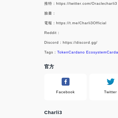
推特：https://twitter.com/Oraclecharli3
臉書：
電報：https://t.me/Charli3Official
Reddit：
Discord：https://discord.gg/
Tags：
Token
Cardano Ecosystem
Card
官方
Facebook
Twitter
Charli3