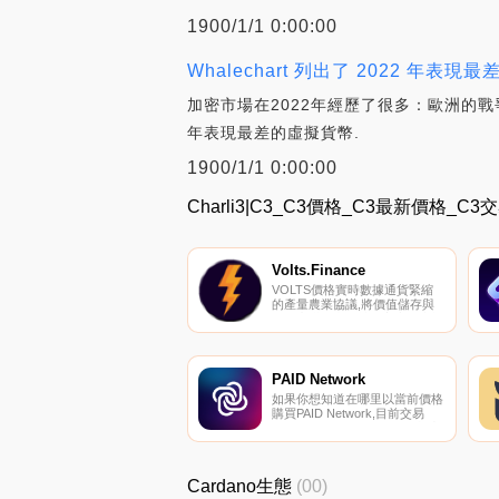
1900/1/1 0:00:00
Whalechart 列出了 2022 年表
加密市場在2022年經歷了很多：歐洲的戰爭
年表現最差的虛擬貨幣.
1900/1/1 0:00:00
Charli3|C3_C3價格_C3最新價格_C3
Volts.Finance
VOLTS價格實時數據通貨緊縮
的產量農業協議,將價值儲存與
促進充滿活力的社區主導的生態
系統結合起來。我們保持簡單和
誠實,同時致力于成為指導之手,
讓你們在我們的工作基礎上再接
再厲.
PAID Network
如果你想知道在哪里以當前價格
購買PAID Network,目前交易
{PAID Network]股票的頂級加密
貨幣交易所是
PancakeSwap（V2）、
HotPAIDt和Uniswap（V2。您可
Cardano生態
(00)
以在我們的加密貨幣交易所頁面