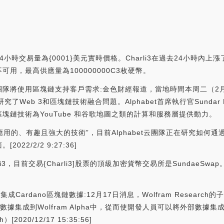
小時交易量為{0001}美元實時價格。Charli3在過去24小時內上漲了{0
可用，最高供應量為100000000C3枚硬幣。
abet云團隊將使用區塊鏈支持客戶需求:金色財經報道，當地時間本周二（2月
究了Web 3和區塊鏈技術融合問題。Alphabet首席執行官Sundar
鏈技術為YouTube 和谷歌地圖之類的計算和服務層提供動力。
有廣泛應用的、有趣且強大的技術”，目前Alphabet云團隊正在研究如
2/2/2 9:27:36]
3，目前交易{Charli3]股票的頂級加密貨幣交易所是SundaeS
合作，集成Cardano區塊鏈數據:12月17日消息，Wolfram Research的子公
數據集成到Wolfram Alpha中，從而使開發人員可以將外部數據集成
2020/12/17 15:35:56]