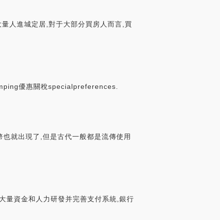
,是大量人進城定居,對于大部分買房人而言,買
ng優惠關稅specialpreferences.
幣也就出現了,但是古代一般都是流傳使用
入大量資金和人力研發并完善支付系統,銀行