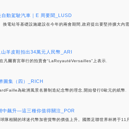
自動駕駛汽車｜E 周要聞_LUSD
、換電站等基礎設施建設在今年的兩會期間,政府提出要堅持擴大內
山羊皮鞋拍出34萬元人民幣_ARI
凡爾賽宮舉行的拍賣會“LaRoyautéVersailles”上表示.
圖集（四）_RICH
hardFaille為歐洲風景名勝制造紀念幣的理念,開始發行0歐元的紙幣.
熱潮中飆升—這三種你值得關注_POR
足球隊相關的球迷代幣加密貨幣的價值上升。國際足聯世界杯將于11月2