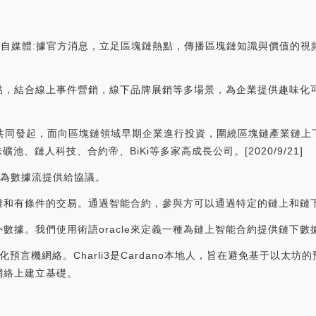
姨楊姨”視頻自媒體:據官方消息，立足區塊鏈熱點，傳播區塊鏈知識與價值的
。
點，結合線上事件營銷，線下品牌展銷等多場景，為企業提供趣味化
UP、節點資本共同發起，面向區塊鏈領域早期企業進行投資，圍繞區塊鏈產
蜘蛛礦池、鏈人科技、合約帝、BiKi等多家高成長公司。[2020/9/21]
作為數據流提供給協議。
雜和有條件的交易。通過智能合約，參與方可以通過特定的鏈上和鏈
數據。我們使用術語oracle來定義一種為鏈上智能合約提供鏈下數
去中心化預言機網絡。Charli3是Cardano本地人，旨在避免基于
網絡上建立基礎。