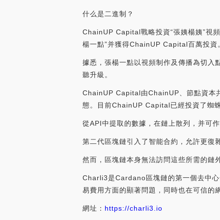
什么是二進制？
ChainUP Capital戰略投資“張
楊一點”并獲得ChainUP Capital百萬投資
據悉，張楊一點以視頻制作及傳播為切入
聽升級。
ChainUP Capital由Chain
態。目前ChainUP Capital已經投資了
從API中提取的數據，在鏈上散列，并可
第二代區塊鏈引入了智能合約，允許更復
然而，區塊鏈本身無法訪問這些所需的鏈外
Charli3是Cardano區塊鏈的第一個
易費用方面的顯著問題，同時也在可信的
網址：
https://charli3.io