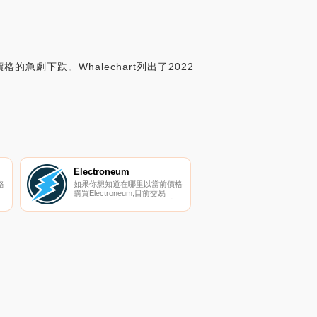
急劇下跌。Whalechart列出了2022
Electroneum
格
如果你想知道在哪里以當前價格
購買Electroneum,目前交易
幣
{Electroneum]股票的頂級加密
貨幣交易所是KuCoin、
找
HuoETN、HitBTC、CoinEx和
藝
ProBit Global。您可以在我們的
所
加密貨幣交易所頁面上找到其他
一
列表.