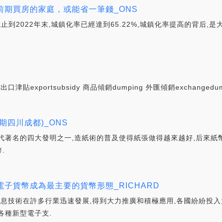
期買房的家庭，或能省一筆錢_ONS
,截止到2022年末,城鎮化率已經達到65.22%,城鎮化率提高的背后
津貼exportsubsidy 商品傾銷dumping 外匯傾銷exchangedumpi
四川成都)_ONS
代著名的四大發明之一,造紙術的普及使得紙張做得越來越好,后來紙
.
子貨幣成為最主要的貨幣形態_RICHARD
,信息技術在許多行業迅速發展,得到大力推廣和積極應用,各國紛紛投
各種新型電子支.