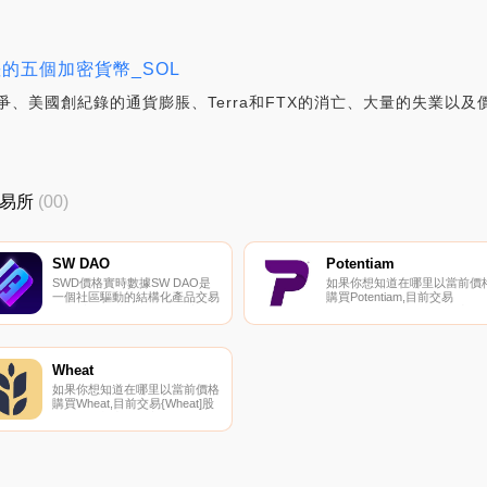
現最差的五個加密貨幣_SOL
、美國創紀錄的通貨膨脹、Terra和FTX的消亡、大量的失業以及價格的
交易所
(00)
SW DAO
Potentiam
SWD價格實時數據SW DAO是
如果你想知道在哪里以當前價
一個社區驅動的結構化產品交易
購買Potentiam,目前交易
平臺,專門研究DeFi（去中心化
{Potentiam]股票的頂級加密貨
金融）。我們的使命是通過為世
交易所是Mercatox。您可以在
界上每一位DeFi用戶帶來創新和
我們的加密貨幣交易所頁面上
令人興奮的金融產品,進一步推
到其他列表。我們正在為音樂
動金融服務的民主化.
術家、音樂界的內容作家以及
Wheat
有努力實現這一目標的人開發
如果你想知道在哪里以當前價格
個網絡.
購買Wheat,目前交易{Wheat]股
票的頂級加密貨幣交易所是
Camelot。您可以在我們的加密
貨幣交易所頁面上找到其他列
表。只是小麥.