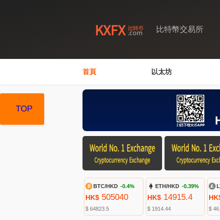
比特幣交易所
首頁
以太坊
TOP
TOP
TOP
BTC/HKD
-0.4%
ETH/HKD
-0.39%
L
505040
14915.4
HK$
HK$
HK
$ 64823.5
$ 1914.44
$ 46