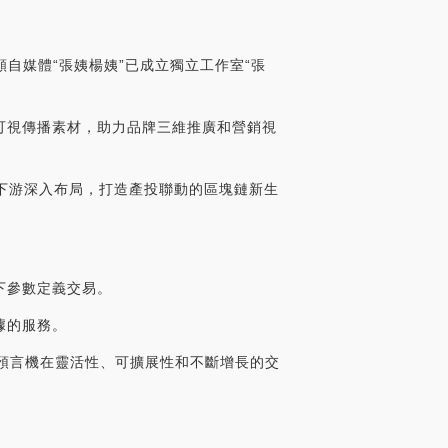
視頻自媒體“張姨楊姨”已成立獨立工作室“張
可視傳播素材，助力品牌三維推廣和營銷視
業鏈上下游深入布局，打造產投聯動的區塊鏈新生
下參數定義交易。
據的服務。
以太坊的預言機在靈活性、可擴展性和不斷增長的交