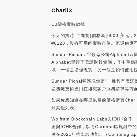
Charli3
C3價格實時數據
今天的實時{二進制}價格為{0000}美元，24
#8128，沒有可用的實時市值。流通供應不
Sundar Pichai：谷歌母公司Alph
Alphabet舉行了電話財報會議，其中重點研
域，一個是增強現實，另一個是如何使用區塊
Sundar Pichai稱區塊鏈是“一種具
區塊鏈技術應用在組織客戶服務請求等方面。[202
如果你想知道在哪里以當前價格購買Charli
到其他列表。
Wolfram Blockchain Labs與IOHK
正與IOHK合作，以將Cardano區塊鏈中的
將在2021年推出該功能。（Cointelegraph）[