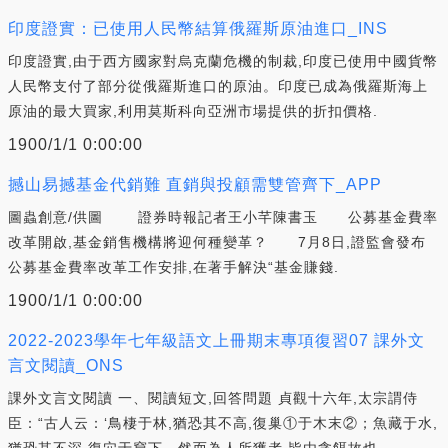
印度證實：已使用人民幣結算俄羅斯原油進口_INS
印度證實,由于西方國家對烏克蘭危機的制裁,印度已使用中國貨幣
人民幣支付了部分從俄羅斯進口的原油。印度已成為俄羅斯海上
原油的最大買家,利用莫斯科向亞洲市場提供的折扣價格.
1900/1/1 0:00:00
撼山易撼基金代銷難 直銷與投顧需雙管齊下_APP
圖蟲創意/供圖 證券時報記者王小芊陳書玉 公募基金費率
改革開啟,基金銷售機構將迎何種變革？ 7月8日,證監會發布
公募基金費率改革工作安排,在著手解決“基金賺錢.
1900/1/1 0:00:00
2022-2023學年七年級語文上冊期末專項復習07 課外文
言文閱讀_ONS
課外文言文閱讀 一、閱讀短文,回答問題 貞觀十六年,太宗謂侍
臣：“古人云：‘鳥棲于林,猶恐其不高,復巢①于木末②；魚藏于水,
猶恐其不深,復穴于窟下。然而為人所獲者,皆由貪餌故也.