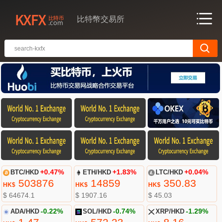
比特幣交易所
BTC/HKD
+0.47%
ETH/HKD
+1.83%
LTC/HKD
+0.04%
503876
14859
350.83
HK$
HK$
HK$
$ 64674.1
$ 1907.16
$ 45.03
ADA/HKD
-0.22%
SOL/HKD
-0.74%
XRP/HKD
-1.29%