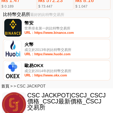
1.47
572.23
8.16
HK$
HK$
HK$
$ 0.189
$ 73.447
$ 1.047
比特幣交易所
最好的比特幣交易所
幣安
世界排名第一的比特幣交易所
URL：https://www.binance.com
火幣
成立於2013年的比特幣交易所
URL：https://www.huobi.com
歐易OKX
成立於2014年的比特幣交易所
URL：https://www.okx.com
首頁
>
>
CSC JACKPOT
CSC JACKPOT|CSCJ_CSCJ
價格_CSCJ最新價格_CSCJ
交易所