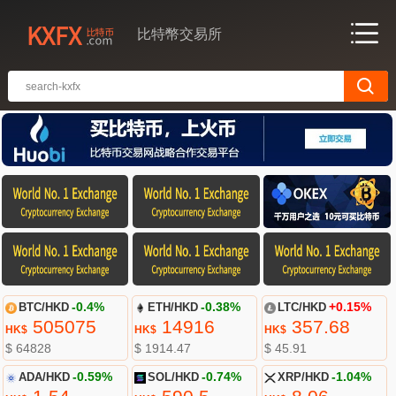
比特幣交易所
BTC/HKD
-0.4%
ETH/HKD
-0.38%
LTC/HKD
+0.15%
505075
14916
357.68
HK$
HK$
HK$
$ 64828
$ 1914.47
$ 45.91
ADA/HKD
-0.59%
SOL/HKD
-0.74%
XRP/HKD
-1.04%