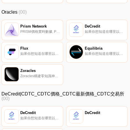
Oracles
(00)
Prism Network
DeCredit
PRISM價格實時數據, Prism Network是一個通用DeFi服務中心,擁有自己的橋接和跨鏈基礎設施,通過其跨鏈代幣PRISM為以太坊、幣安智能鏈、Polygon、TomoChain和xDAI上的項目提供服務.
如果你想知道在哪里以當前價格購買DeCredit,目前交易{DeCredit]股票的頂級加密貨幣交易所是BitMart。您可以在我們的加密貨幣交易所頁面上找到其他列表。DeCredit致力于用Credit Oracle協議支持Web3.
Flux
Equilibria
如果你想知道在哪里以當前價格購買Flux,目前交易{Flux]股票的頂級加密貨幣交易所是MEXC、BKEX、Uniswap（V2）、Bilaxy和Ref Finance。您可以在我們的加密貨幣交易所頁面上找到其他列表.
如果你想知道在哪里以當前價格購買Equilibria,目前交易{Equilibria]股票的頂級加密貨幣交易所是TradeOgre。您可以在我們的加密貨幣交易所頁面上找到其他列表。Equilibria是一個開源項目,專注于為大量用例創建一個私有和去中心化的oracle解決方案.
Zoracles
Zoracles構建零知識神諭。
DeCredit|CDTC_CDTC價格_CDTC最新價格_CDTC交易所
(00)
DeCredit
DeCredit
如果你想知道在哪里以當前價格購買DeCredit,目前交易{DeCredit]股票的頂級加密貨幣交易所是BitMart。您可以在我們的加密貨幣交易所頁面上找到其他列表。DeCredit致力于用Credit Oracle協議支持Web3.