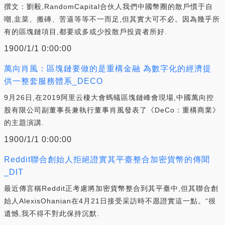
撰文：劉毅,RandomCapital合伙人我們中國幣圈的散戶慣于自
嘲,韭菜、搬磚、苦逼等等不一而足,但其實大可不必。因為幾乎所
有的區塊鏈項目,都要或多或少投散戶投資者所好.
1900/1/1 0:00:00
萬向肖風：區塊鏈要做的是重構金融 為數字化的經濟提
供一整套服務體系_DECO
9月26日,在2019阿里云棲大會螞蟻區塊鏈峰會現場,中國萬向控
股有限公司副董事長兼執行董事肖風發表了《DeCo：重構商業》
的主題演講.
1900/1/1 0:00:00
Reddit聯合創始人拒絕證實其平臺整合加密貨幣的傳聞
_DIT
最近傳言稱Reddit正考慮將加密貨幣整合到其平臺中,但其聯合創
始人AlexisOhanian在4月21日接受采訪時不愿證實這一點。“很
遺憾,我不得不對此保持沉默.