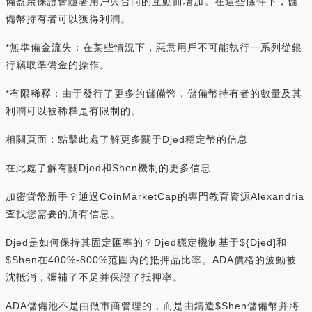
備盈余保證會隨著用戶與合同的互動而增加。在這些條件下，儲
備幣持有者可以獲得利潤。
*無準備金流失：在某些情況下，惡意用戶不可能執行一系列從銀
行竊取準備金的操作。
*有限稀釋：由于發行了更多的儲備幣，儲備幣持有者的數量及其
利潤可以被稀釋是有限制的。
相關頁面：點擊此處了解更多關于Djed穩定幣的信息
在此處了解有關Djed和Shen機制的更多信息
加密貨幣新手？通過CoinMarketCap的專門教育資源Alexandria
查找您需要的所有信息。
Djed是如何保持其固定匯率的？Djed穩定機制基于${Djed]和
$Shen在400%-800%范圍內的抵押品比率。ADA價格的波動被
沈抵消，彌補了不足并保證了抵押率。
ADA儲備池不是由做市商管理的，而是由鑄造$Shen儲備幣并將