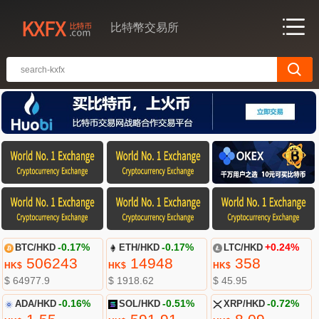
比特幣交易所
BTC/HKD
-0.17%
ETH/HKD
-0.17%
LTC/HKD
+0.24%
506243
14948
358
HK$
HK$
HK$
$ 64977.9
$ 1918.62
$ 45.95
ADA/HKD
-0.16%
SOL/HKD
-0.51%
XRP/HKD
-0.72%