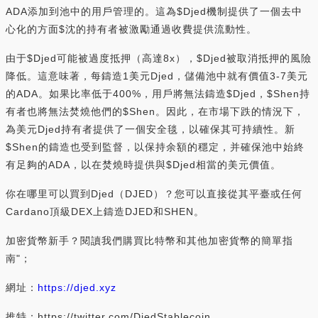
ADA添加到池中的用戶管理的。這為$Djed機制提供了一個去中
心化的方面$沈的持有者被激勵通過收費提供流動性。
由于$Djed可能被過度抵押（高達8x），$Djed被取消抵押的風險
降低。這意味著，每鑄造1美元Djed，儲備池中就有價值3-7美元
的ADA。如果比率低于400%，用戶將無法鑄造$Djed，$Shen持
有者也將無法焚燒他們的$Shen。因此，在市場下跌的情況下，
為美元Djed持有者提供了一個安全毯，以確保其可持續性。新
$Shen的鑄造也受到監督，以保持余額的穩定，并確保池中始終
有足夠的ADA，以在焚燒時提供與$Djed相當的美元價值。
你在哪里可以買到Djed（DJED）？您可以直接從其平臺或任何
Cardano頂級DEX上鑄造DJED和SHEN。
加密貨幣新手？閱讀我們購買比特幣和其他加密貨幣的簡單指
南"；
網址：
https://djed.xyz
推特：https://twitter.com/DjedStablecoin