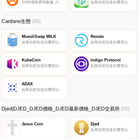
IXMR價格實時數據, 什么是二進制？iXMR是由Synthetix協議啟用的反向合成Monero令牌。它通過Chainlink的去中心化預言機網絡提供的價格信息反向跟蹤Monero的價格.
如果你想知道在哪里以當前價格購買Heron Asia,目前交易{Heron Asia]股票的頂級加密貨幣交易所是PancakeSwap（V2）。您可以在我們的加密貨幣交易所頁面上找到其他列表。健康和福祉從未像現在這樣重要。當涉及到我們的身體、思想和地球時,我們真的學會了照顧好自己.
Cardano生態
(00)
MuesliSwap MILK
Revuto
如果你想知道在哪里以當前價格購買MuesliSwap MILK,目前交易{MuesliSwap MILK]股票的頂級加密貨幣交易所是CoinEx和SundaeSwap。您可以在我們的加密貨幣交易所頁面上找到其他列表.
如果你想知道在哪里以當前價格購買Revuto,目前交易{Revuto]股票的頂級加密貨幣交易所是KuCoin、Gate.io和SundaeSwap。您可以在我們的加密貨幣交易所頁面上找到其他列表.
KubeCoin
Indigo Protocol
如果你想知道在哪里以當前價格購買KubeCoin,目前交易{KubeCoin]股票的頂級加密貨幣交易所是Bitrue、BitMart、Gate.io、HuoKUBE和MEXC。您可以在我們的加密貨幣交易所頁面上找到其他列表。什么是二進制？KubeCoin是數字支付的主流貨幣.
如果你想知道在哪里以當前價格購買Indigo Protocol,目前交易{Indigo Protocol]股票的頂級加密貨幣交易所是SundaeSwap。您可以在我們的加密貨幣交易所頁面上找到其他列表。Indigo是一個基于Cardano的自主合成協議,用于對真實世界資產的鏈上價格敞口.
ADAX
如果你想知道在哪里以當前價格購買ADAX,目前交易{ADAX]股票的頂級加密貨幣交易所是Bitrue、MEXC、LATOKEN、ExMarkets和SundaeSwap。您可以在我們的加密貨幣交易所頁面上找到其他列表.
Djed|DJED_DJED價格_DJED最新價格_DJED交易所
(00)
Jesus Coin
Djed
如果你想知道在哪里以當前價格購買Djed,目前交易{Djed]股票的頂級加密貨幣交易所是Bitrue、Minswap和SundaeSwap。您可以在我們的加密貨幣交易所頁面上找到其他列表。什么是Djed（DJED）？Djed是Cardano網絡上第一個由ADA支持的過度抵押穩定幣合約.