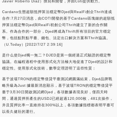
Javier Roberto Diaz）撰寫和開發，并由Coti提供動力。
Cardano生態超額抵押算法穩定幣Djed與RealFi創企Thrift達成
合作:7月27日消息，由COTI開發的基于Cardano區塊鏈的超額抵
押算法穩定幣Djed與RealFi初創公司Thrift建立了新的合作關
系。作為合作的一部分，Djed將成為Thrift所有項目的官方穩定
幣，包括點對點平臺、錢包、法定出口解決方案和Thrift協議。
（U.Today）[2022/7/27 2:39:16]
是什么使Djed獨一無二？DJED是第一個經過正式驗證的穩定幣
協議。在編程過程中使用形式化方法極大地促進了Djed的設計和
穩定性。使用形式化技術，數學定理證明了這些性質：
基于波場TRON的穩定幣借貸平臺測試網圓滿結束，Djed品牌戰
略升級為Just:據最新消息顯示，基于波場TRON的穩定幣借貸平
臺于3月30日開啟測試網Djed，各項數據表現良好，僅四天時
間，通過質押所產生的USDJ已經超過120,000枚，481次操作，
并且質押比率一直維持在300%以上，各項數據指標都表明平臺可
以長久健壯的運行。