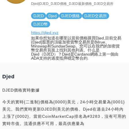
Djed|DJED_DJED價格_DJED最新價格_DJED交易所
DJED
Djed
DJED價格
DJED交易所
DJED幣
https://djed.xyz
如果你想知道在哪里以當前價格購買Djed,目前交易
{Djed]股票的頂級加密貨幣交易所是Bitrue、
Minswap和SundaeSwap。您可以在我們的加密貨
幣交易所頁面上找到其他列表。什么是
Djed（DJED）？Djed是Cardano網絡上第一個由
ADA支持的過度抵押穩定幣合約.
Djed
DJED價格實時數據
今天的實時{二進制}價格為{0000}美元，24小時交易量為{0001}
美元。我們實時更新DJED到美元的價格。Djed在過去24小時內
上漲了{0002}。當前CoinMarketCap排名為#3283，沒有可用的
實時市值。流通供應不可用，最高供應量為