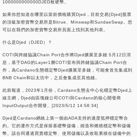
1000000000000DJED枚硬幣。
如果你想知道在哪里以當前價格購買Djed，目前交易{Djed]股票
的頂級加密貨幣交易所是Bitrue、Minswap和SundaeSwap。您
可以在我們的加密貨幣交易所頁面上找到其他列表。
什么是Djed（DJED）？
COTI與跨鏈協議Chain Port合作將Djed擴展至多鏈:5月12日消
息，基于DAG的Layer1層COTI宣布與跨鏈協議Chain Port合
作，為Cardano生態穩定幣Djed擴展至多鏈，可能會首先集成到
BNB Chain和以太坊中，之后會集成至其他鏈。
此前報道，2023年1月份，Cardano生態去中心化穩定幣Djed上
線主網，Djed由區塊鏈公司COTI與Cardano的核心開發商
InputOutput合作開發。[2023/5/12 14:58:34]
Djed是Cardano網絡上第一個由ADA支持的過度抵押穩定幣合
約。它的運作方式是保留基礎幣儲備，鑄造和燃燒穩定幣和儲備
幣。該合同通過買賣穩定幣、使用儲備以及收取累積在儲備中的