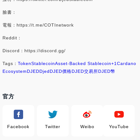
臉書：
電報：https://t.me/COTInetwork
Reddit：
Discord：https://discord.gg/
Tags：
Token
Stablecoin
Asset-Backed Stablecoin
+1
Cardano
Ecosystem
DJED
Djed
DJED價格
DJED交易所
DJED幣
官方
Facebook
Twitter
Weibo
YouTube