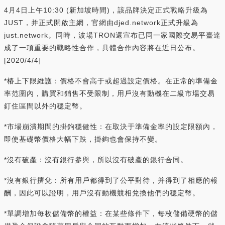
4月4日上午10:30 (新加坡時間)，該品牌決定正式戰略升級為
JUST，并正式開啟主網，官網由djed.network正式升級為
just.network。同時，波場TRON還宣布已同一家國際交易平臺達
成了一項重要的戰略性合作，具體合作內容將在近日公布。
[2020/4/4]
*樁上下限維護：價格不會高于或超過設定價格。在正常的準備金
率范圍內，購買和銷售不受限制，用戶沒有動機在二級市場交易
釘住區間以外的穩定幣。
*市場崩潰期間的掛鉤穩健性：在取決于準備金率的設定限額內，
即使基礎幣價格大幅下跌，掛鉤也會保持不變。
*沒有破產：沒有銀行參與，所以沒有破產的銀行合同。
*沒有銀行擠兌：所有用戶都得到了公平對待，并得到了相應的報
酬，因此可以證明，用戶沒有動機競相兌換他們的穩定幣。
*單調增加每枚儲備幣的權益：在某些條件下，每枚儲備硬幣的儲