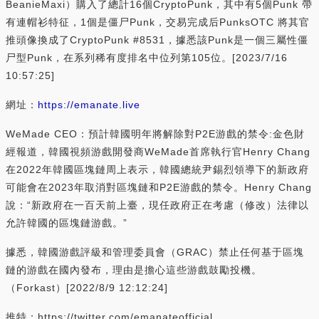
BeanieMaxi）購入了總計16個CryptoPunk，其中有5個Punk 帶
有連帽衫特征，1個是僵尸Punk，交易完成后PunksOTC 將其官
推頭像換成了CryptoPunk #8531，據悉該Punk是一個三屬性僵
尸型Punk，在系列稀有度排名中位列第105位。[2023/7/16
10:57:25]
網址：
https://emanate.live
WeMade CEO：預計韓國明年將解除對P2E游戲的禁令:金色財
經報道，韓國視頻游戲開發商WeMade首席執行官Henry Chang
在2022年韓國區塊鏈周上表示，韓國總統尹錫烈領導下的新政府
可能會在2023年取消對區塊鏈和P2E游戲的禁令。Henry Chang
說：“新政府在一百天前上臺，現任政府正在考慮（修改）法律以
允許韓國的區塊鏈游戲。”
據悉，韓國游戲評級和管理委員會（GRAC）禁止任何基于區塊
鏈的游戲在國內發布，理由是擔心這些游戲鼓勵投機。
（Forkast）[2022/8/9 12:12:24]
推特：https://twitter.com/emanateofficial