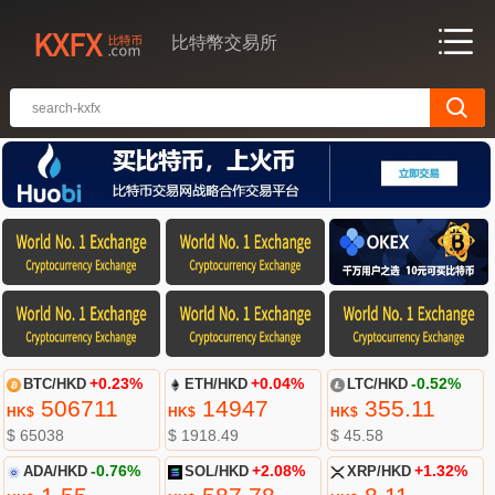
比特幣交易所
BTC/HKD
+0.23%
ETH/HKD
+0.04%
LTC/HKD
-0.52%
506711
14947
355.11
HK$
HK$
HK$
$ 65038
$ 1918.49
$ 45.58
ADA/HKD
-0.76%
SOL/HKD
+2.08%
XRP/HKD
+1.32%