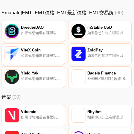
Emanate|EMT_EMT價格_EMT最新價格_EMT交易所
(00)
BreederDAO
mStable USD
如果你想知道在哪里以當前價格購買BreederDAO,目前交易{BreederDAO]股票的頂級加密貨幣交易所是CoinW、HuoBREED、BKEX、HotBREEDt和Uniswap（V2）。您可以在我們的加密貨幣交易所頁面上找到其他列表.
如果您想知道在哪里以當前價格購買mStable USD,目前交易｛MUSDnname｝股票的頂級加密貨幣交易所是CEX.IO。您可以在我們的加密貨幣交易所頁面上找到其他交易所.
ViteX Coin
ZoidPay
如果你想知道在哪里以當前價格購買ViteX Coin,目前交易{ViteX Coin]股票的頂級加密貨幣交易所是ViteX。您可以在我們的加密貨幣交易所頁面上找到其他列表。VX是ViteX交易所的平臺代幣（https://coinmarketcap.com/exchanges/vitex/）.
如果你想知道在哪里以當前價格購買ZoidPay,目前交易{ZoidPay]股票的頂級加密貨幣交易所是MEXC和Maiar Exchange。您可以在我們的加密貨幣交易所頁面上找到其他列表.
Yield Yak
Bagels Finance
如果你想知道在哪里以當前價格購買Yield Yak,目前交易{Yield Yak]股票的頂級加密貨幣交易所是Trader Joe（雪崩）、Pangolin、Elk Finance（雪崩）和Lydia Finance。您可以在我們的加密貨幣交易所頁面上找到其他列表。這是一個社區驅動的項目.
BAGEL價格實時數據, Bagels Finance是第一個跨鏈杠桿收益農業協議（多鏈）。用戶可以將ETH、WBTC、USDT、DAI、BNB、HT等資產存入Bagels智能合約,賺取市場上最高的APY；Bagels旨在為用戶提供2x-10倍的杠桿,以獲得2x-10倍APY的杠桿農業收益和L.
音樂
(00)
Viberate
Rhythm
如果你想知道在哪里以當前價格購買Viberate,目前交易{Viberate]股票的頂級加密貨幣交易所是Binance、Bitrue、Bitget、BingX和SuperEx。您可以在我們的加密貨幣交易所頁面上找到其他列表。Viberate（VIB）是一種加密貨幣,在以太坊平臺上運行.
如果你想知道在哪里以當前價格購買Rhythm,目前交易{Rhythm]股票的頂級加密貨幣交易所是HotRHYTHMt。您可以在我們的加密貨幣交易所頁面上找到其他列表.