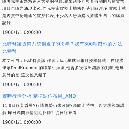
隨著元宇宙逐漸進入大眾的視野,越來越多的與其有關的加密貨幣
項目也隨之涌現出來,而元宇宙虛擬土地格外受到關注,它實際上就
是現實中房地產的虛擬代表,不少名人紛紛購入并曬出自己的購買
記錄.
1900/1/1 0:00:00
比特幣讓貨幣系統倒退了300年？我有300種懟你的方法_
比特幣
本文來自：巴比特資訊,作者：kai,星球日報經授權轉載。在經濟
學家PaulKrugman的職業生涯里,他曾多次做出錯誤的判斷,毫無
意外的是,這次他又錯了.
1900/1/1 0:00:00
實時行情分析 精準點位布局_AND
11.9日線黃昏星?行情趨勢仍未改變?晚間比特幣、以太坊視頻講
解 昨日晚間行情短期反轉? 從日線來看.
1900/1/1 0:00:00