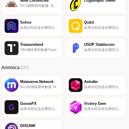
Nine Chronicles
Cryptospot Token
NCG價格實時數據, 這是一款由玩家提供動力的區塊鏈MMORPG游戲,設定在一個永遠無法關閉的世界里。在社區的治理下,在供需是最大貨幣的復雜經濟的支持下,Nine Chronicles邀請您幫助女神弗雷婭與肆虐土地的邪惡進行永恒的斗爭。NCG的預售將于2020年9月2日啟動.
Solice
Qubit
如果你想知道在哪里以當前價格購買Solice,目前交易{Solice]股票的頂級加密貨幣交易所是Gate.io、MEXC和Orca。您可以在我們的加密貨幣交易所頁面上找到其他列表。Solice是索拉納區塊鏈上的虛擬現實元宇宙,用戶可以在這里玩、創建、擁有、社交和貨幣化他們的虛擬體驗.
如果你想知道在哪里以當前價格購買QuQBTt,目前交易{QuQBTt]股票的頂級加密貨幣交易所是PancakeSwap（V2）。您可以在我們的加密貨幣交易所頁面上找到其他列表。QuQBTt是Mound創新的DeFi借貸協議,經過優化,可為幣安智能鏈提供借貸即用.
Treasureland
USDP Stablecoin
TBA價格實時數據Treasureland是一個支持NFT鑄幣、發行、拍賣和社會化的多鏈NFT聚合協議.
如果你想知道在哪里以當前價格購買USDP Stablecoin,目前交易{USDP Stablecoin]股票的頂級加密貨幣交易所是Binance、BitMart、TruBit Pro Exchange、BitGlobal和Nominex。您可以在我們的加密貨幣交易所頁面上找到其他列表.
Animoca
(00)
Metaverse.Network
Astrafer
NUUM價格實時數據, Metaverse.Network是一個用于元宇宙、游戲和dapp的區塊鏈。它支持WASM和以太坊兼容的智能合約,供開發者構建在網絡上運行的dApp和游戲。｛二進制｝連續體。Bit.Country是用戶創建元宇宙的平臺。每個人都可以在沒有任何技術技能的情況下推出元宇宙.
如果你想知道在哪里以當前價格購買Astrafer,目前交易{Astrafer]股票的頂級加密貨幣交易所是Uniswap（V2）和SushiSwap。您可以在我們的加密貨幣交易所頁面上找到其他列表。幻影星系是一款開放世界的在線太空模擬游戲,擁有快節奏的機械戰斗和引人入勝的故事.
GooseFX
Victory Gem
如果你想知道在哪里以當前價格購買GooseFX,目前交易{GooseFX]股票的頂級加密貨幣交易所是Gate.io、MEXC、Jupiter和Orca。您可以在我們的加密貨幣交易所頁面上找到其他列表.
如果你想知道在哪里以當前價格購買Victory Gem,目前交易{Victory Gem]股票的頂級加密貨幣交易所是Gate.io、HotVTGt和ApeSwap（BSC）。您可以在我們的加密貨幣交易所頁面上找到其他列表.
DOGAMí