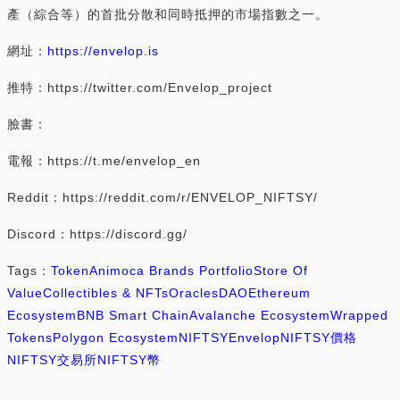
產（綜合等）的首批分散和同時抵押的市場指數之一。
網址：
https://envelop.is
推特：https://twitter.com/Envelop_project
臉書：
電報：https://t.me/envelop_en
Reddit：https://reddit.com/r/ENVELOP_NIFTSY/
Discord：https://discord.gg/
Tags：
Token
Animoca Brands Portfolio
Store Of
Value
Collectibles & NFTs
Oracles
DAO
Ethereum
Ecosystem
BNB Smart Chain
Avalanche Ecosystem
Wrapped
Tokens
Polygon Ecosystem
NIFTSY
Envelop
NIFTSY價格
NIFTSY交易所
NIFTSY幣