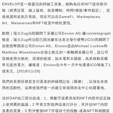
ENVELOP是一個靈活的跨鏈工具集，能夠為任何NFT提供新功
能（經濟設置、鏈上版稅、租賃機制、時間/價值/事件鎖定）、貶
值保護和反欺詐系統。現在可以在GameFi、Markeplaces、
Art、Metaverses和NFT租賃中輕松實現。
動態 | 瑞士Zug法院關閉了采礦公司Envion AG:據cointelegraph
報道，瑞士Zug州法院已因涉嫌非法首次發行硬幣(ICO)而關閉了
加密貨幣開采公司Envion AG。Envion是由Michael Luckow和
Matthias Woestmann在瑞士創立的一家離網采礦公司，該公司
宣稱使用分散的、清潔的能源，如水電和太陽能，為其移動采礦
單元提供電力。據報道，Envion在今年一月中旬通過ICO籌集了1
億美元。[2018/11/29]
我們的長期目標是支付渠道的跨鏈標記化（匯總），以強化未使
用的流動性。這將使我們進一步建立有保障的去中心化廢棄地。
信封DAP由三部分組成：1。將數字資產添加到NFT內部并設定鏈
上使用費的協議；2.甲骨文對抵押品進行評分，并評估NFT內部
資產的質量；3.對沖整個NFT市場頭寸的指數-成為NFT和相關資