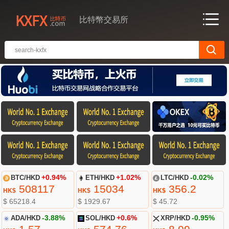
比特幣交易所
BTC/HKD
+0.94%
ETH/HKD
+1.02%
LTC/HKD
-0.02%
508117
15034
356.2
HK$
HK$
HK$
$ 65218.4
$ 1929.67
$ 45.72
ADA/HKD
-3.88%
SOL/HKD
+0.6%
XRP/HKD
-0.95%