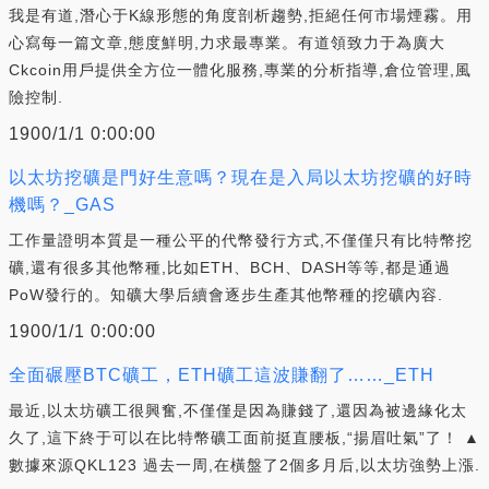
我是有道,潛心于K線形態的角度剖析趨勢,拒絕任何市場煙霧。用
心寫每一篇文章,態度鮮明,力求最專業。有道領致力于為廣大
Ckcoin用戶提供全方位一體化服務,專業的分析指導,倉位管理,風
險控制.
1900/1/1 0:00:00
以太坊挖礦是門好生意嗎？現在是入局以太坊挖礦的好時
機嗎？_GAS
工作量證明本質是一種公平的代幣發行方式,不僅僅只有比特幣挖
礦,還有很多其他幣種,比如ETH、BCH、DASH等等,都是通過
PoW發行的。知礦大學后續會逐步生產其他幣種的挖礦內容.
1900/1/1 0:00:00
全面碾壓BTC礦工，ETH礦工這波賺翻了……_ETH
最近,以太坊礦工很興奮,不僅僅是因為賺錢了,還因為被邊緣化太
久了,這下終于可以在比特幣礦工面前挺直腰板,“揚眉吐氣”了！ ▲
數據來源QKL123 過去一周,在橫盤了2個多月后,以太坊強勢上漲.