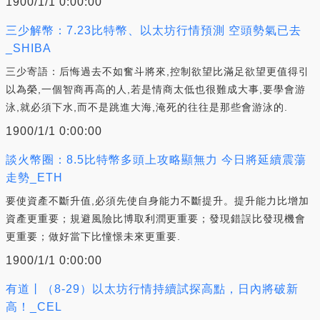
1900/1/1 0:00:00
三少解幣：7.23比特幣、以太坊行情預測 空頭勢氣已去
_SHIBA
三少寄語：后悔過去不如奮斗將來,控制欲望比滿足欲望更值得引
以為榮,一個智商再高的人,若是情商太低也很難成大事,要學會游
泳,就必須下水,而不是跳進大海,淹死的往往是那些會游泳的.
1900/1/1 0:00:00
談火幣圈：8.5比特幣多頭上攻略顯無力 今日將延續震蕩
走勢_ETH
要使資產不斷升值,必須先使自身能力不斷提升。提升能力比增加
資產更重要；規避風險比博取利潤更重要；發現錯誤比發現機會
更重要；做好當下比憧憬未來更重要.
1900/1/1 0:00:00
有道丨（8-29）以太坊行情持續試探高點，日內將破新
高！_CEL