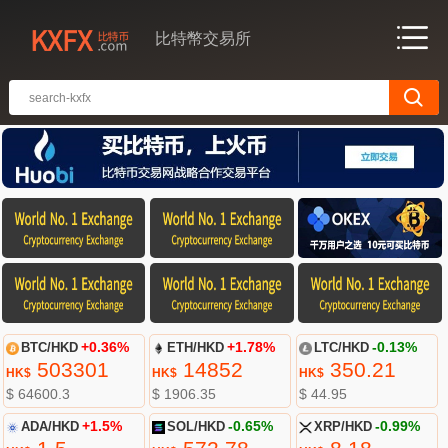
比特幣交易所
BTC/HKD
+0.36%
ETH/HKD
+1.78%
LTC/HKD
-0.13%
503301
14852
350.21
HK$
HK$
HK$
$ 64600.3
$ 1906.35
$ 44.95
ADA/HKD
+1.5%
SOL/HKD
-0.65%
XRP/HKD
-0.99%