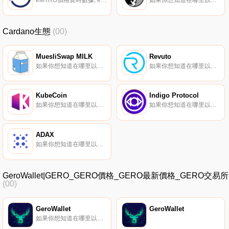
eMTRG價格實時數據, eMTRG是Meter Mainnet代幣MTRG的1:1封裝ERC20版本（https://coinmarketcap.com/currencies/meter-governance/）.
如果你想知道在哪里以當前價格購買Husky Avax,目前交易{Husky Avax]股票的頂級加密貨幣交易所是PancakeSwap（V2）、Trader Joe（雪崩）、Pangolin和Elk Finance（雪崩）。您可以在我們的加密貨幣交易所頁面上找到其他列表.
Cardano生態
(00)
MuesliSwap MILK
Revuto
如果你想知道在哪里以當前價格購買MuesliSwap MILK,目前交易{MuesliSwap MILK]股票的頂級加密貨幣交易所是CoinEx和SundaeSwap。您可以在我們的加密貨幣交易所頁面上找到其他列表.
如果你想知道在哪里以當前價格購買Revuto,目前交易{Revuto]股票的頂級加密貨幣交易所是KuCoin、Gate.io和SundaeSwap。您可以在我們的加密貨幣交易所頁面上找到其他列表.
KubeCoin
Indigo Protocol
如果你想知道在哪里以當前價格購買KubeCoin,目前交易{KubeCoin]股票的頂級加密貨幣交易所是Bitrue、BitMart、Gate.io、HuoKUBE和MEXC。您可以在我們的加密貨幣交易所頁面上找到其他列表。什么是二進制？KubeCoin是數字支付的主流貨幣.
如果你想知道在哪里以當前價格購買Indigo Protocol,目前交易{Indigo Protocol]股票的頂級加密貨幣交易所是SundaeSwap。您可以在我們的加密貨幣交易所頁面上找到其他列表。Indigo是一個基于Cardano的自主合成協議,用于對真實世界資產的鏈上價格敞口.
ADAX
如果你想知道在哪里以當前價格購買ADAX,目前交易{ADAX]股票的頂級加密貨幣交易所是Bitrue、MEXC、LATOKEN、ExMarkets和SundaeSwap。您可以在我們的加密貨幣交易所頁面上找到其他列表.
GeroWallet|GERO_GERO價格_GERO最新價格_GERO交易所
(00)
GeroWallet
GeroWallet
如果你想知道在哪里以當前價格購買GeroWallet,目前交易{GeroWallet]股票的頂級加密貨幣交易所是SundaeSwap。您可以在我們的加密貨幣交易所頁面上找到其他列表.