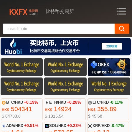
比特幣交易所
BTC/HKD
+0.19%
ETH/HKD
+0.28%
LTC/HKD
-0.11%
504341
14924
355.89
HK$
HK$
HK$
$ 64733.8
$ 1915.54
$ 45.68
ADA/HKD
+0.51%
SOL/HKD
+0.23%
XRP/HKD
-0.47%