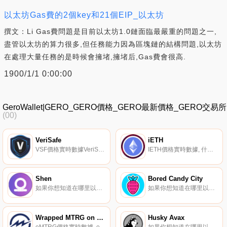
以太坊Gas費的2個key和21個EIP_以太坊
撰文：Li Gas費問題是目前以太坊1.0鏈面臨最嚴重的問題之一,
盡管以太坊的算力很多,但任務能力因為區塊鏈的結構問題,以太坊
在處理大量任務的是時候會擁堵,擁堵后,Gas費會很高.
1900/1/1 0:00:00
GeroWallet|GERO_GERO價格_GERO最新價格_GERO交易所
(00)
VeriSafe
iETH
VSF價格實時數據VeriSafe提供焦點網絡；Dex即服務”；,代幣團隊可以在那里推出自己的DEX.
IETH價格實時數據, 什么是二進制？iETH是由Synthetix協議啟用的反向合成以太令牌。它通過Chainlink的去中心化預言機網絡提供的價格信息反向跟蹤以太幣的價格。它可以在Kwenta或Synthetix.Exchange上交易Synthetix協議原生的其他資產,而不會出現滑動.
Shen
Bored Candy City
如果你想知道在哪里以當前價格購買Shen,目前交易{Shen]股票的頂級加密貨幣交易所是Bitrue和SundaeSwap。您可以在我們的加密貨幣交易所頁面上找到其他列表。什么是儲備幣？簡單來說,儲備幣是保持穩定幣算法掛鉤的數字代幣.
如果你想知道在哪里以當前價格購買Bored Candy City,目前交易{Bored Candy City]股票的頂級加密貨幣交易所是{Bored Candy City'和CronaSwap。您可以在我們的加密貨幣交易所頁面上找到其他列表.
Wrapped MTRG on Ethereum
Husky Avax