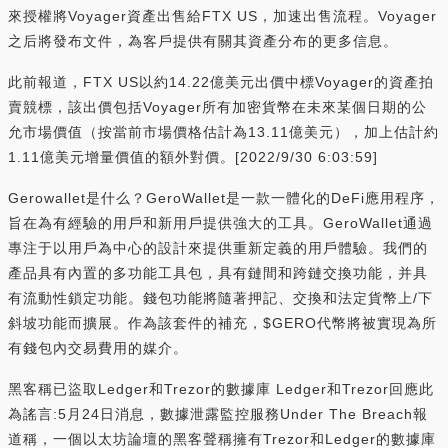
來授權將Voyager資產出售給FTX US，加速出售流程。Voyager
之后將發布文件，為客戶提供有關其資產分布的更多信息。
此前報道，FTX US以約14.22億美元出價中標Voyager的資產拍
賣競標，該出價包括Voyager所有加密貨幣在未來某個日期的公
允市場價值（按當前市場價格估計為13.11億美元），加上估計約
1.11億美元增量價值的額外對價。[2022/9/30 6:03:59]
Gerowallet是什么？GeroWallet是一款一體化的DeFi應用程序，
旨在為有經驗的用戶和新用戶提供強大的工具。GeroWallet通過
專注于以用戶為中心的設計來提供重新定義的用戶體驗。我們的
產品具有內置的多功能工具包，具有鏈間和跨鏈交換功能，并具
有流動性鎖定功能。錢包功能將隨著押記、交換和法定貨幣上/下
斜坡功能而擴展。作為該套件的補充，$GERO代幣將被實現為所
有錢包內交易費用的媒介。
黑客稱已盜取Ledger和Trezor的數據庫 Ledger和Trezor回應此
為謠言:5月24日消息，數據泄露監控服務Under The Breach報
道稱，一個以太坊論壇的黑客聲稱擁有Trezor和Ledger的數據庫