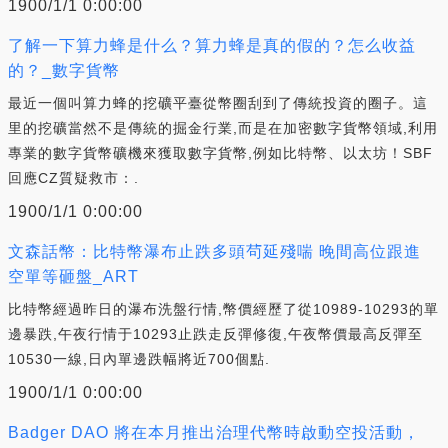
1900/1/1 0:00:00
了解一下算力蜂是什么？算力蜂是真的假的？怎么收益
的？_數字貨幣
最近一個叫算力蜂的挖礦平臺從幣圈刮到了傳統投資的圈子。這
里的挖礦當然不是傳統的掘金行業,而是在加密數字貨幣領域,利用
專業的數字貨幣礦機來獲取數字貨幣,例如比特幣、以太坊！SBF
回應CZ質疑救市：.
1900/1/1 0:00:00
文森話幣：比特幣瀑布止跌多頭茍延殘喘 晚間高位跟進
空單等砸盤_ART
比特幣經過昨日的瀑布洗盤行情,幣價經歷了從10989-10293的單
邊暴跌,午夜行情于10293止跌走反彈修復,午夜幣價最高反彈至
10530一線,日內單邊跌幅將近700個點.
1900/1/1 0:00:00
Badger DAO 將在本月推出治理代幣時啟動空投活動，