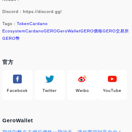
Discord：https://discord.gg/
Tags：
Token
Cardano
Ecosystem
Cardano
GERO
GeroWallet
GERO價格
GERO交易所
GERO幣
官方
Facebook
Twitter
Weibo
YouTube
GeroWallet