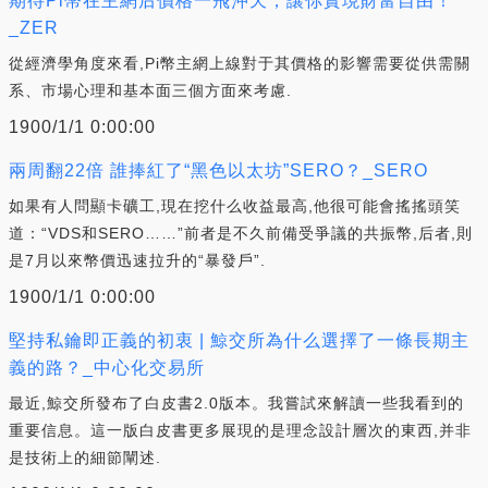
期待Pi幣在主網后價格一飛沖天，讓你實現財富自由！
_ZER
從經濟學角度來看,Pi幣主網上線對于其價格的影響需要從供需關
系、市場心理和基本面三個方面來考慮.
1900/1/1 0:00:00
兩周翻22倍 誰捧紅了“黑色以太坊”SERO？_SERO
如果有人問顯卡礦工,現在挖什么收益最高,他很可能會搖搖頭笑
道：“VDS和SERO……”前者是不久前備受爭議的共振幣,后者,則
是7月以來幣價迅速拉升的“暴發戶”.
1900/1/1 0:00:00
堅持私鑰即正義的初衷 | 鯨交所為什么選擇了一條長期主
義的路？_中心化交易所
最近,鯨交所發布了白皮書2.0版本。我嘗試來解讀一些我看到的
重要信息。這一版白皮書更多展現的是理念設計層次的東西,并非
是技術上的細節闡述.