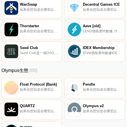
WanSwap
Decentral Games ICE
如果你想知道在哪里以當前價格購買WanSwap,目前交易{WanSwap]股票的頂級加密貨幣交易所是Wanswap。您可以在我們的加密貨幣交易所頁面上找到其他列表。WanSwap是一種跨鏈自動做市（AMM）去中心化交易所（DEX）.
如果你想知道在哪里以當前價格購買Decentral Games ICE,目前交易{Decentral Games ICE]股票的頂級加密貨幣交易所是BitMart和MEXC。您可以在我們的加密貨幣交易所頁面上找到其他列表.
Thorstarter
Aave [old]
如果你想知道在哪里以當前價格購買Thorstarter,目前交易{Thorstarter]股票的頂級加密貨幣交易所是Gate.io和SushiSwap。您可以在我們的加密貨幣交易所頁面上找到其他列表。Thorstarter是一個混合IDO啟動平臺,滿足去中心化投資DAO.
LEND價格實時數據, 什么是Aave（LEND）？Aave是一種去中心化的金融協議,允許人們借貸加密貨幣。貸款人通過將數字資產存入專門創建的流動性池來賺取利息。然后,借款人可以使用他們的加密貨幣作為抵押品,利用這種流動性獲得快速貸款.
Seed Club
IDEX Membership
Seed Club是一個DAO,用于構建、支持和投資標記化社區。我們提供指導、思想領導力和編程,幫助社區將其合作、創造力和聯系的未來價值帶到現在,并將其社會資本轉化為數字資產。我們致力于幫助創作者和社區駕馭代幣、加密貨幣和web3的怪異而狂野的世界.
IDXM價格實時數據IDEX Membership（IDXM）是一種加密貨幣,在以太坊平臺上運行。IDEX Membership目前的供應量為2000。IDEX Membership的最后一個已知價格是0美元,在過去24小時內上漲了0.00.
Olympus生態
(00)
Float Protocol (Bank)
Pendle
如果你想知道在哪里以當前價格購買Float Protocol (Bank),目前交易{Float Protocol (Bank)]股票的頂級加密貨幣交易所是Gate.io、Uniswap（V3）、HotBANKt和SushiSwap。您可以在我們的加密貨幣交易所頁面上找到其他列表.
如果你想知道在哪里以當前價格購買Pendle,目前交易{Pendle]股票的頂級加密貨幣交易所是BingX、Gate.io、MEXC、Crypto.com Exchange和CoinEx。您可以在我們的加密貨幣交易所頁面上找到其他列表。Pendle是一種能夠實現未來收益的標記化和交易的協議.
QUARTZ
Olympus v2
如果你想知道在哪里以當前價格購買QUARTZ,目前交易{QUARTZ]股票的頂級加密貨幣交易所是KuCoin、BKEX和Bilaxy。您可以在我們的加密貨幣交易所頁面上找到其他列表。關于SandclockSandclock是一個多鏈DeFi平臺,其目標是利用尖端的收益產生策略創造超可編程貨幣.
如果你想知道在哪里以當前價格購買Olympus v2,目前交易{Olympus v2]股票的頂級加密貨幣交易所是XT.COM、Uniswap（V3）、Curve Finance、Balancer（V2）和SushiSwap。您可以在我們的加密貨幣交易所頁面上找到其他列表.