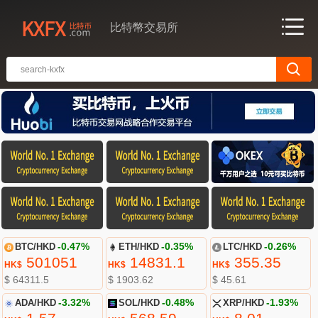
比特幣交易所
BTC/HKD
-0.47%
ETH/HKD
-0.35%
LTC/HKD
-0.26%
501051
14831.1
355.35
HK$
HK$
HK$
$ 64311.5
$ 1903.62
$ 45.61
ADA/HKD
-3.32%
SOL/HKD
-0.48%
XRP/HKD
-1.93%