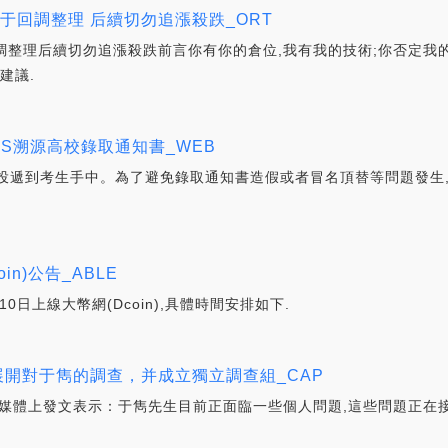
處于回調整理 后續切勿追漲殺跌_ORT
回調整理后續切勿追漲殺跌前言你有你的倉位,我有我的技術;你否定我
建議.
MS溯源高校錄取通知書_WEB
投遞到考生手中。為了避免錄取通知書造假或者冒名頂替等問題發生,
oin)公告_ABLE
10日上線大幣網(Dcoin),具體時間安排如下.
單位展開對于雋的調查，并成立獨立調查組_CAP
號在社交媒體上發文表示：于雋先生目前正面臨一些個人問題,這些問題正在