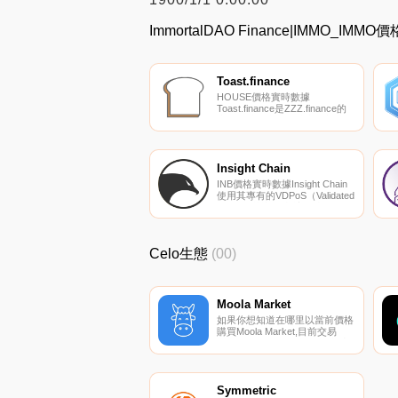
ImmortalDAO Finance|IMMO_I
Toast.finance
HOUSE價格實時數據
Toast.finance是ZZZ.finance的
未經測試的克隆（其本身基于
YFI-ygov.finance）。
ZZZ.ffinance和
｛HOUSEnname｝之間的主要
區別在于,最初沒有一個代幣,而
Insight Chain
是有兩個協同工作的代
INB價格實時數據Insight Chain
幣-$HOUSE和$AVO.
使用其專有的VDPoS（Validated
DPoS）共識算法,該算法結合了
DPoS、BFT和驗證節點。
Insight Chain還將多主鏈與多子
鏈相結合,以提高區塊生產速
Celo生態
(00)
度、縱向/橫向可擴展性,并將
DApp業務數據存儲在公共區塊
鏈上.
Moola Market
如果你想知道在哪里以當前價格
購買Moola Market,目前交易
{Moola Market]股票的頂級加密
貨幣交易所是Ubeswap。您可
以在我們的加密貨幣交易所頁面
上找到其他列表。Moola是一個
建立在移動第一Celo區塊鏈上的
Symmetric