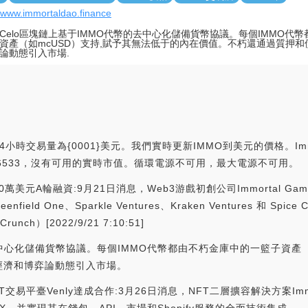
//www.immortaldao.finance
Celo區塊鏈上基于IMMO代幣的去中心化儲備貨幣協議。每個IMMO代
資產（如mcUSD）支持,賦予其無法低于的內在價值。不朽還通過質押
論動態引入市場.
4小時交易量為{0001}美元。我們實時更新IMMO到美元的價格。Immor
p排名為#6533，沒有可用的實時市值。循環電源不可用，最大電源不可用。
1220萬美元A輪融資:9月21日消息，Web3游戲初創公司Immortal 
nfield One、Sparkle Ventures、Kraken Ventures 和 
h）[2022/9/21 7:10:51]
去中心化儲備貨幣協議。每個IMMO代幣都由不朽金庫中的一籃子資產
經濟和博弈論動態引入市場。
NFT交易平臺Venly達成合作:3月26日消息，NFT二層擴容解決方案Im