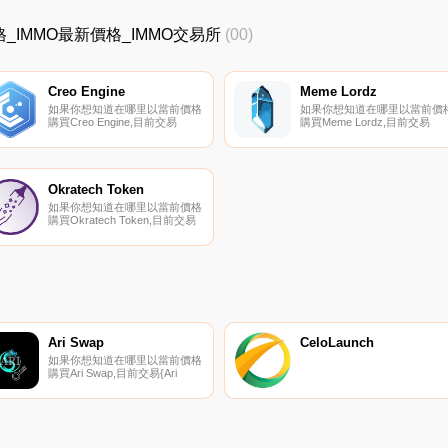
MMO價格_IMMO最新價格_IMMO交易所
(00)
Creo Engine
Meme Lordz
如果你想知道在哪里以當前價格
如果你想知道在哪里以當前價
購買Creo Engine,目前交易
購買Meme Lordz,目前交易
{Creo Engine]股票的頂級加密貨
{Meme Lordz]股票的頂級加密
幣交易所是BitMart、MEXC和
貨幣交易所是
PancakeSwap（V2）。您可以
PancakeSwap（V2）。您可
在我們的加密貨幣交易所頁面上
在我們的加密貨幣交易所頁面
找到其他列表.
找到其他列表。Meme Lordz
Okratech Token
一款即將推出的區塊鏈游戲,由
如果你想知道在哪里以當前價格
BSC網絡提供動力.
購買Okratech Token,目前交易
{Okratech Token]股票的頂級加
密貨幣交易所是Bitrue、
ByORTt、MEXC和
PancakeSwap（V2）。您可以
在我們的加密貨幣交易所頁面上
找到其他列表.
Ari Swap
CeloLaunch
如果你想知道在哪里以當前價格
購買Ari Swap,目前交易{Ari
Swap]股票的頂級加密貨幣交易
所是Ubeswap。您可以在我們
的加密貨幣交易所頁面上找到其
他列表。Ari Swap是一個社交區
塊鏈平臺,專注于為社會公益創