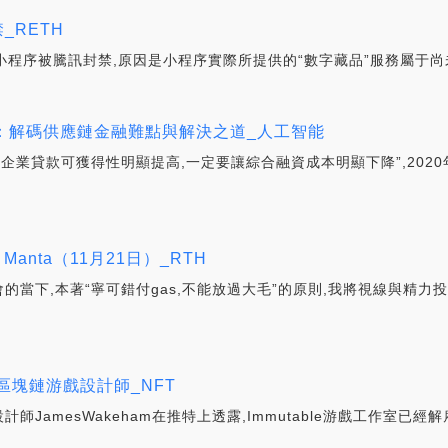
_RETH
信小程序被騰訊封禁,原因是小程序實際所提供的“數字藏品”服務屬于尚
：解碼供應鏈金融難點與解決之道_人工智能
企業貸款可獲得性明顯提高,一定要讓綜合融資成本明顯下降”,202
、Manta（11月21日）_RTH
會的當下,本著“寧可錯付gas,不能放過大毛”的原則,我將視線與精
名區塊鏈游戲設計師_NFT
設計師JamesWakeham在推特上透露,Immutable游戲工作室已