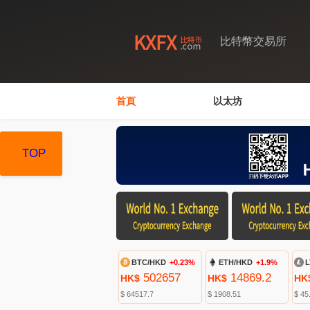
比特幣交易所
首頁
以太坊
TOP
TOP
TOP
BTC/HKD
+0.23%
ETH/HKD
+1.9%
L
502657
14869.2
HK$
HK$
HK
$ 64517.7
$ 1908.51
$ 45