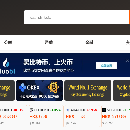
公鏈
游戲
金融
交
TC/HKD
+0.91%
DOT/HKD
-4.05%
ADA/HKD
+3.95%
SOL/HKD
-0.9
353.87
6.36
1.53
570.89
$
HK$
HK$
HK$
.42
$ 0.816
$ 0.197
$ 73.276