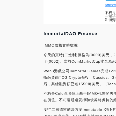
https:
不朽是
一籃子
和博弈
ImmortalDAO Finance
IMMO價格實時數據
今天的實時{二進制}價格為{0000}美元，2
了{0002}。當前CoinMarketCa
Web3游戲公司Immortal Games完成
輪融資由TCG Crypto領投，Cassius、Gree
后，其總融資額已達1550萬美元。（TechCrunc
不朽是Celo區塊鏈上基于IMMO代幣的
在價值。不朽還通過質押和債券將獨特的
NFT二層擴容解決方案Immutable X與