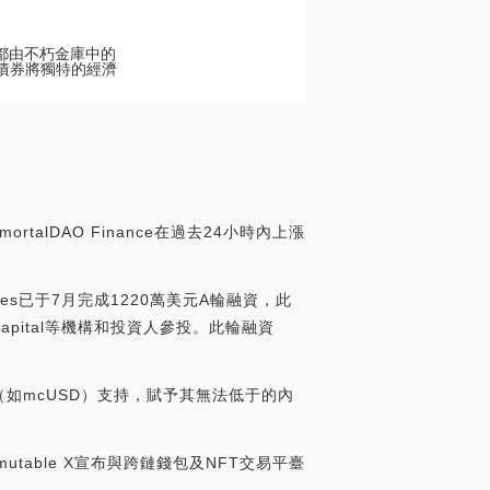
幣都由不朽金庫中的
和債券將獨特的經濟
talDAO Finance在過去24小時內上漲
Games已于7月完成1220萬美元A輪融資，此
Spice Capital等機構和投資人參投。此輪融資
（如mcUSD）支持，賦予其無法低于的內
mutable X宣布與跨鏈錢包及NFT交易平臺