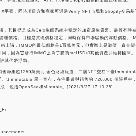
ble X，并實現其在錢包、API、市場和Shopify服務的全面技術集成。
X平臺，同時項目方和商家可通過Venly NFT市場和Shopify交易基于Imm
幣協議，其目標是成為Celo生態系統中穩定的加密原生貨幣。盡管有時被稱
來管理價格。目標是實現價格穩定，同時保持市場驅動的浮動價格。IM
技術上講，IMMO的最低價格是1百萬美元，但實際上是溢價，資金價
穩定幣不同，因為它發行IMMO是為了購買mcUSD和其他資產并維持國庫
ce允許其代幣浮動。
銷售籌集超1250萬美元:金色財經報道，二層NFT交易平臺Immutable
\tImmutable 周一宣布，在注冊參與銷售的 720,000 個賬戶中，
penSea和Mintable。[2021/9/27 17:10:28]
e
_Fi
ouncements