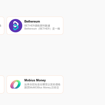
Bethereum
格
BETHER價格實時數據
Bethereum（BETHER）是一種
加密貨幣,在以太坊平臺上運
行。Bethereum目前的供應量為
以
1000000000,流通量為
上
563403202.5823983。最近已知
是
的Bethereum價格為0.00066923
美元,在過去24小時內上漲了
3.38美元.
Mobius Money
如果你想知道在哪里以當前價格
購買MoMOBIus Money,目前交
易{MoMOBIus Money]股票的頂
級加密貨幣交易所是
Ubeswap。您可以在我們的加
密貨幣交易所頁面上找到其他列
表.