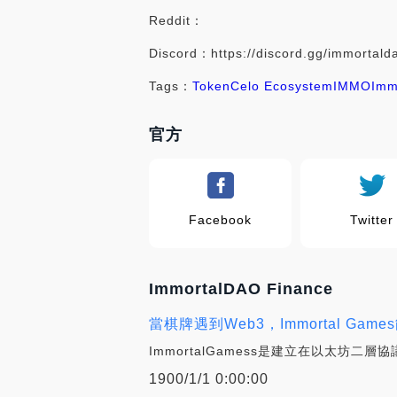
Reddit：
Discord：https://discord.gg/immortald
Tags：
Token
Celo Ecosystem
IMMO
Imm
官方
Facebook
Twitter
ImmortalDAO Finance
當棋牌遇到Web3，Immortal G
ImmortalGamess是建立在以太坊二層
1900/1/1 0:00:00