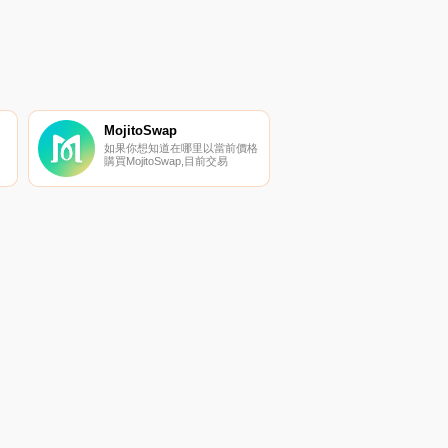
資產標記為NFT和dNFT.
MojitoSwap
如果你想知道在哪里以當前價格
購買MojitoSwap,目前交易
{MojitoSwap]股票的頂級加密貨
。
幣交易所是KuCoin和
最
MojitoSwap。您可以在我們的加
以
密貨幣交易所頁面上找到其他列
優
表.