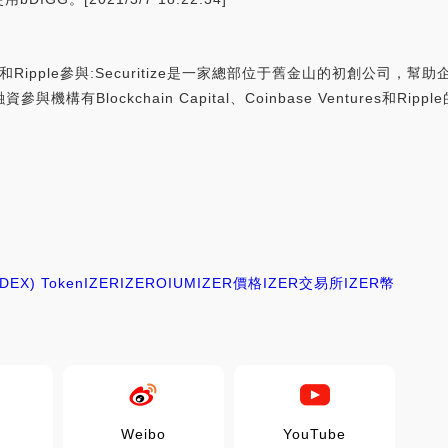
oinbase和Ripple參與:Securitize是一家總部位于舊金山的初
Blockchain Capital、Coinbase Ventures和Ripple的X
(DEX) Token
IZER
IZEROIUM
IZER價格
IZER交易所
IZER幣
Weibo
YouTube