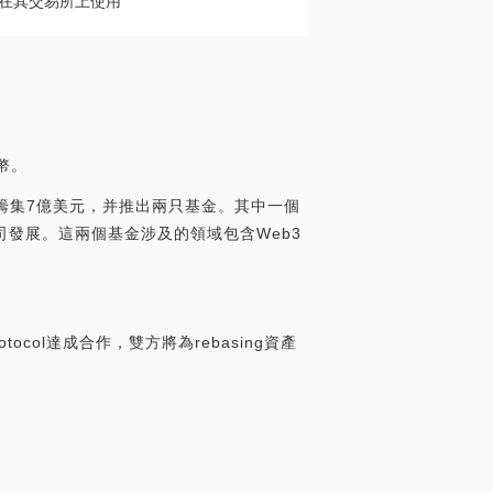
用戶在其交易所上使用
幣。
tal宣布已籌集7億美元，并推出兩只基金。其中一個
司發展。這兩個基金涉及的領域包含Web3
 Protocol達成合作，雙方將為rebasing資產