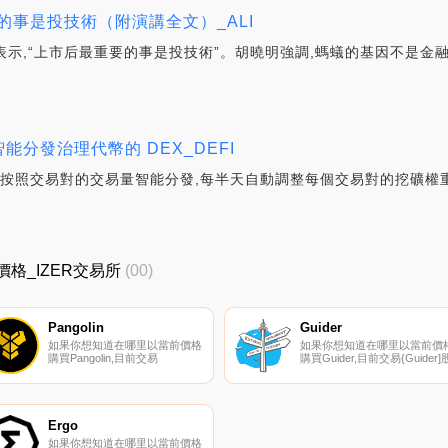
的事是投技術（附演講全文）_ALI
表示,“上市后最重要的事是投技術”。胡曉明強調,螞蟻的基因不是金
智能分發治理代幣的 DEX_DEFI
理代幣按照交易對的交易量智能分發,每半天自動調整每個交易對的挖礦權重。
最新價格_IZER交易所
(00)
Pangolin
Guider
如果你想知道在哪里以當前價格
如果你想知道在哪里以當前價
購買Pangolin,目前交易
購買Guider,目前交易{Guider]
{Pangolin]股票的頂級加密貨幣
票的頂級加密貨幣交易所是
交易所是Gate.io、XT.COM、
ProBit Global。您可以在我們
MEXC、Coinbase Exchange和
加密貨幣交易所頁面上找到其
Bitfinex。您可以在我們的加密
列表。Guider平臺旨在方便和
貨幣交易所頁面上找到其他列
快為旅行者尋找合適的導游.
Ergo
表.
如果你想知道在哪里以當前價格