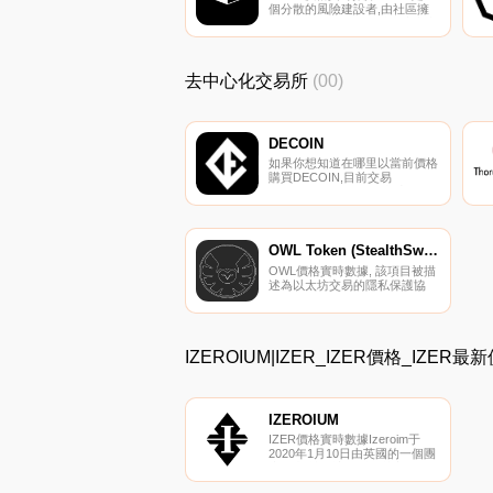
個分散的風險建設者,由社區擁
有和控制。BUILD在以太坊上生
產、資助和管理DeFi解決方案.
去中心化交易所
(00)
DECOIN
如果你想知道在哪里以當前價格
購買DECOIN,目前交易
{DECOIN]股票的頂級加密貨幣
交易所是Bitrue。您可以在我們
的加密貨幣交易所頁面上找到其
他列表。Decoin成立于2017年,
是加密社區為加密社區設計的交
OWL Token (StealthSwap)
易所.
OWL價格實時數據, 該項目被描
述為以太坊交易的隱私保護協
議。StealthSwap是一種在以太
坊上實現屏蔽支付的協議,用戶
可以在不犧牲隱私和匿名的情況
下發送和接收以太幣或ERC-20
IZEROIUM|IZER_IZER價格_IZER
代幣.
IZEROIUM
IZER價格實時數據Izeroim于
2020年1月10日由英國的一個團
隊推出,旨在讓用戶在其交易所
上使用IZER完全放心地買賣加