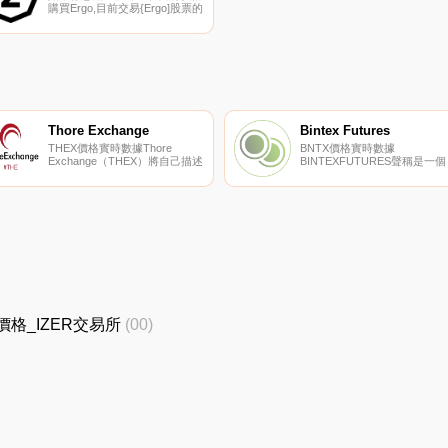
購買Ergo,目前交易{Ergo]股票的
頂級加密貨幣交易所是
KuCoin、Gate.io、HuoERG、
FMFW.io和CoinEx。您可以在我
們的加密貨幣交易所頁面上找到
其他列表.
Thore Exchange
Bintex Futures
THEX價格實時數據Thore
BNTX價格實時數據
Exchange（THEX）將自己描述
BINTEXFUTURES聲稱是一個
為開源、匿名和社區驅動的加密
由BINTEXPAY和各種其他加密
數字資產。THEX于2018年11月
貨幣組成的加密貨幣交換項目
1日推出,是Thore Exchange的
它聲稱傳達了集中式交換機的
原生代幣。THEX代幣將用于任
佳性能,特別是速度和便利性,
何和所有Thore Exchange功
及去中心化交換機的所有安全
能、存款、提款、交易等.
勢。據稱,BNTX代幣（ERC-
20）將被用作
BINTEXFUTURES交易所的基
礎貨幣.
最新價格_IZER交易所
(00)