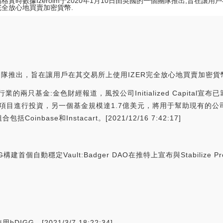
R價格實時數據Izeroim于2020年1月10日由英國的一個團隊推出,旨在讓
R完全放心地買賣加密貨幣.
的一個團隊推出，旨在讓用戶在其交易所上使用IZER完全放心地買賣加密貨
出涉及加密行業的兩只基金:金色財經報道，風投公司Initialized Capi
新項目進行投資，另一個基金規模達1.7億美元，將用于幫助現有的公
base和Instacart。[2021/12/16 7:42:17]
l為DIGG構建首個自動穩定Vault:Badger DAO在推特上宣布與Stabilize
；
G。[2021/3/7 18:22:34]