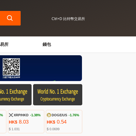
Ctrl+D 比特幣交易所
易所
錢包
9%
XRP/HKD
-1.38%
DOGE/US
-1.76%
8.03
0.54
HK$
HK$
$ 1.031
$ 0.0699