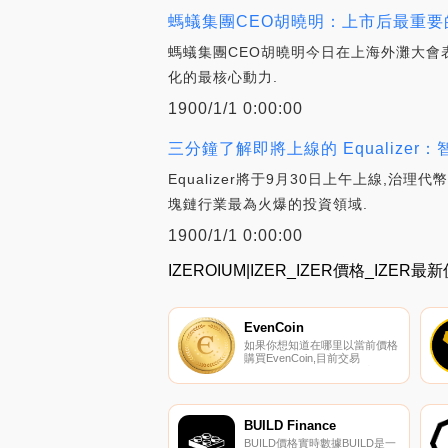
螞蟻集團CEO胡曉明：上市后最重要
螞蟻集團CEO胡曉明今日在上海外灘大會
化的最核心動力.
1900/1/1 0:00:00
三分鐘了解即將上線的 Equalizer：
Equalizer將于9月30日上午上線,治
塊鏈行業最為火爆的投資領域.
1900/1/1 0:00:00
IZEROIUM|IZER_IZER價格_IZER
EvenCoin
如果你想知道在哪里以當前價格
購買EvenCoin,目前交易
{EvenCoin]股票的頂級加密貨幣
交易所是HotEVNt和Mercatox。
您可以在我們的加密貨幣交易所
頁面上找到其他列表。
EvenCoin（EVN）是一種加密
BUILD Finance
貨幣,在以太坊平臺上運行.
BUILD價格實時數據BUILD是一