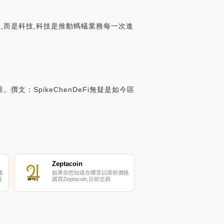
融,而是科技,科技是推動螞蟻業務每一次進
撰文：SpikeChenDeFi無疑是如今區
Zeptacoin
格
如果你想知道在哪里以當前價格
股
購買Zeptacoin,目前交易
{Zeptacoin]股票的頂級加密貨幣
的
交易所是BitMart和Bittrex。您可
他
以在我們的加密貨幣交易所頁面
加
上找到其他列表。Zeptagram是
一個基于多區塊鏈的交易平臺,
知識產權所有者可以在這里將其