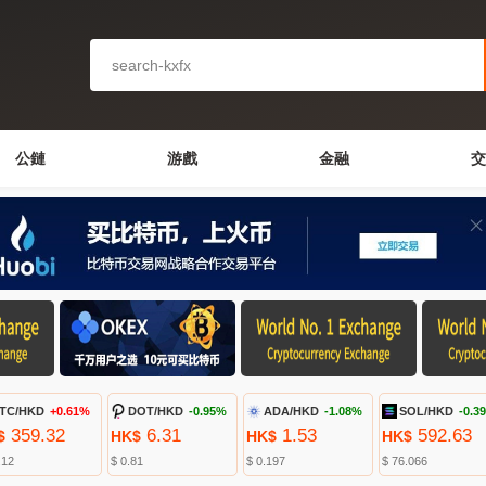
公鏈
游戲
金融
交
TC/HKD
+0.61%
DOT/HKD
-0.95%
ADA/HKD
-1.08%
SOL/HKD
-0.3
359.32
6.31
1.53
592.63
$
HK$
HK$
HK$
.12
$ 0.81
$ 0.197
$ 76.066