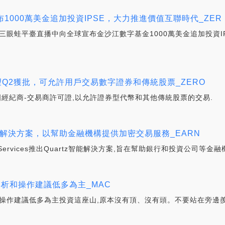
000萬美金追加投資IPSE，大力推進價值互聯時代_ZER
三眼蛙平臺直播中向全球宣布金沙江數字基金1000萬美金追加投資I
有望Q2獲批，可允許用戶交易數字證券和傳統股票_ZERO
美國經紀商-交易商許可證,以允許證券型代幣和其他傳統股票的交易.
z 智能解決方案，以幫助金融機構提供加密交易服務_EARN
ncyServices推出Quartz智能解決方案,旨在幫助銀行和投資公司
情解析和操作建議低多為主_MAC
解析和操作建議低多為主投資這座山,原本沒有頂、沒有頭。不要站在旁邊