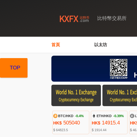
比特幣交易所
首頁
以太坊
TOP
TOP
TOP
BTC/HKD
-0.4%
ETH/HKD
-0.39%
L
505040
14915.4
HK$
HK$
HK
$ 64823.5
$ 1914.44
$ 46