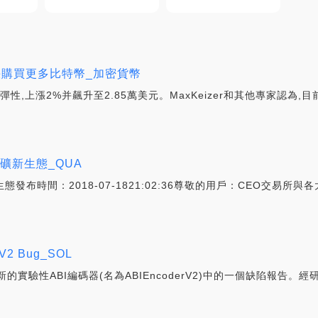
議盡快購買更多比特幣_加密貨幣
性,上漲2%并飆升至2.85萬美元。MaxKeizer和其他專家認為
礦新生態_QUA
態發布時間：2018-07-1821:02:36尊敬的用戶：CEO交易
erV2 Bug_SOL
實驗性ABI編碼器(名為ABIEncoderV2)中的一個缺陷報告