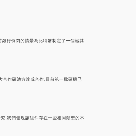
,目前銀行倒閉的情景為比特幣制定了一個極其
所與各大合作礦池方達成合作,目前第一批礦機已
。經研究,我們發現該組件存在一些相同類型的不