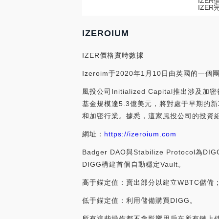
IZE
IZE
IZEROIUM
IZER價格實時數據
Izeroim于2020年1月10日由英國
風投公司Initialized Capital推
基金規模達5.3億美元，將對處于早期的
和加密行業。據悉，這家風投公司的投資組合包括Coin
網址：
https://izeroium.com
Badger DAO與Stabilize Protoco
DIGG構建首個自動穩定Vault。
高于錨定值：賣出部分以建立WBTC儲備
低于錨定值：利用儲備購買DIGG。
所有這些操作都不會影響用戶在所有鏈上使用bDIG