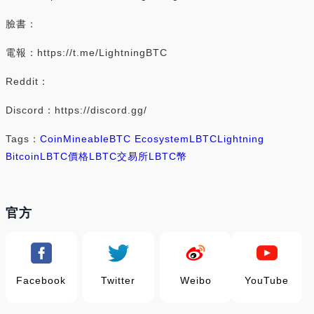
臉書：
電報：https://t.me/LightningBTC
Reddit：
Discord：https://discord.gg/
Tags：
Coin
Mineable
BTC Ecosystem
LBTC
Lightning
Bitcoin
LBTC價格
LBTC交易所
LBTC幣
官方
Facebook
Twitter
Weibo
YouTube