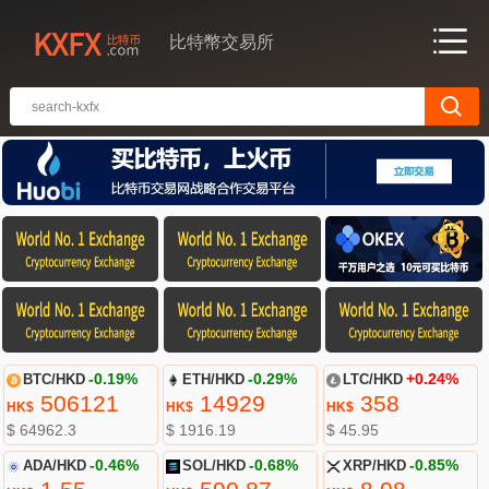
比特幣交易所
BTC/HKD
-0.19%
ETH/HKD
-0.27%
LTC/HKD
+0.33%
506121
14933
358.31
HK$
HK$
HK$
$ 64962.3
$ 1916.72
$ 45.99
ADA/HKD
-0.46%
SOL/HKD
-0.68%
XRP/HKD
-0.85%