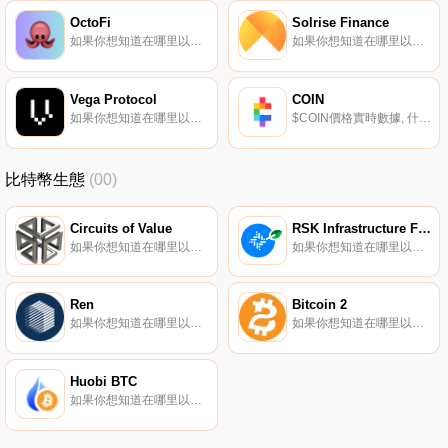
OctoFi
Solrise Finance
如果你想知道在哪里以當前價格購買OctoFi,目前交易{OctoFi]股票的頂級加密貨幣交易所是CoinW、Gate.io、Uniswap（V3）和Indodax。您可以在我們的加密貨幣交易所頁面上找到其他列表.
如果你想知道在哪里以當前價格購買Solrise Finance,目前交易{Solrise Finance]股票的頂級加密貨幣交易所是Gate.io和HotSLRSt。您可以在我們的加密貨幣交易所頁面上找到其他列表.
Vega Protocol
COIN
如果你想知道在哪里以當前價格購買Vega Protocol,目前交易{Vega Protocol]股票的頂級加密貨幣交易所是LBank、KuCoin、Gate.io、BitForex和BTSE。您可以在我們的加密貨幣交易所頁面上找到其他列表.
$COIN價格實時數據, 什么是硬幣（$COIN）？Coin是一個數字去中心化網絡,由協議、智能合約、去中心化應用程序（dApp）和服務組成,有助于促進互聯網上的價值轉移。Coin創建了一個由去中心化解決方案組成的開放式金融系統,使消費者能夠自由輕松地執行金融交易.
比特幣生態
(00)
Circuits of Value
RSK Infrastructure Framework
如果你想知道在哪里以當前價格購買Circuits of Value,目前交易{Circuits of Value]股票的頂級加密貨幣交易所是Gate.io、Coinbase Exchange、Uniswap（V3）、CoinEx和Coinmetro.
如果你想知道在哪里以當前價格購買RSK Infrastructure Framework,目前交易{RSK Infrastructure Framework]股票的頂級加密貨幣交易所是Binance、BingX、LBank、SuperEx和KuCoin.
Ren
Bitcoin 2
如果你想知道在哪里以當前價格購買Ren,目前交易{Ren]股票的頂級加密貨幣交易所是Binance、OKX、Deepcoin、Bitrue和CoinW。您可以在我們的加密貨幣交易所頁面上找到其他列表.
如果你想知道在哪里以當前價格購買Bitcoin 2,目前交易{Bitcoin 2]股票的頂級加密貨幣交易所是XT.COM和StakeCube。您可以在我們的加密貨幣交易所頁面上找到其他列表.
Huobi BTC
如果你想知道在哪里以當前價格購買HuoHBTC BTC,目前交易{HuoHBTC BTC]股票的頂級加密貨幣交易所是FMFW.io、MDEX、DeFi Swap和MakiSwap。您可以在我們的加密貨幣交易所頁面上找到其他列表.