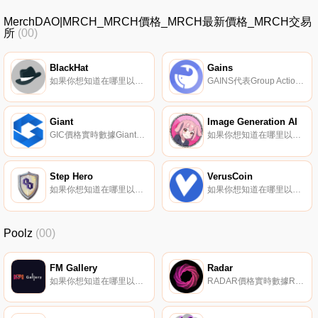
MerchDAO|MRCH_MRCH價格_MRCH最新價格_MRCH交易
所
(00)
BlackHat
Gains
如果你想知道在哪里以當前價格購買BlackHat,目前交易{BlackHat]股票的頂級加密貨幣交易所是XT.COM、Uniswap（V3）、PancakeSwap（V2）、Dex Trade和TradeOgre。您可以在我們的加密貨幣交易所頁面上找到其他列表.
GAINS代表Group Action Is Never Small,體現了區塊鏈和去中心化的精髓——協作精神。每個人都有機會投資,而項目則得到強大社區的長期支持.
Giant
Image Generation AI
GIC價格實時數據Giant（GIC）是一種交易所平臺加密貨幣。用戶能夠通過購買、出售、挖掘的過程生成GIC。Giant目前的供應量為200000000。去中心化的二進制期權交易所,Giant.exchange,只是這項技術所能做到的第一步.
如果你想知道在哪里以當前價格購買Image Generation AI,目前交易{Image Generation AI]股票的頂級加密貨幣交易所是Bitget、LBank、MEXC、Uniswap（V3）和HotIMGNAIt。您可以在我們的加密貨幣交易所頁面上找到其他列表.
Step Hero
VerusCoin
如果你想知道在哪里以當前價格購買Step Hero,目前交易{Step Hero]股票的頂級加密貨幣交易所是MEXC和HotHEROt。您可以在我們的加密貨幣交易所頁面上找到其他列表。什么是二進制？《Step Hero》是BSC和Polygon上利潤豐厚的NFT奇幻主題RPG游戲.
如果你想知道在哪里以當前價格購買VerusCoin,目前交易{VerusCoin]股票的頂級加密貨幣交易所是BitGlobal、STEX、Graviex和SafeTrade。您可以在我們的加密貨幣交易所頁面上找到其他列表.
Poolz
(00)
FM Gallery
Radar
如果你想知道在哪里以當前價格購買FM Gallery,目前交易{FM Gallery]股票的頂級加密貨幣交易所是BitGlobal。您可以在我們的加密貨幣交易所頁面上找到其他列表。FM Gallery是一個基于區塊鏈的NFT藝術品分發平臺.
RADAR價格實時數據Radar是一個集所有功能于一身的DeFi協議,在一個生態系統內提供最大的資本效率、幾乎無限的流動性和完全去中心化的社交交易。Radar指的是數字資產,就像谷歌指的是互聯網；一個必要的工具,以發揮技術的全部功能.