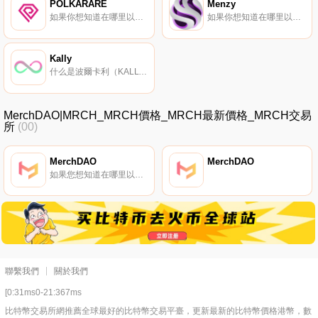
POLKARARE
Menzy
如果你想知道在哪里以當前價格購買POLKARARE,目前交易{POLKARARE]股票的頂級加密貨幣交易所是Gate.io、MEXC和DODO（以太坊）。您可以在我們的加密貨幣交易所頁面上找到其他列表。什么是波爾卡稀有？PolkaRare是一個用于創建、交易和發現NFT的網絡經濟.
如果你想知道在哪里以當前價格購買Menzy,目前交易{Menzy]股票的頂級加密貨幣交易所是ByMNZt、Gate.io、PancakeSwap（V2）和Bilaxy。您可以在我們的加密貨幣交易所頁面上找到其他列表.
Kally
什么是波爾卡利（KALLY）？Polkally（KALLY）是一個去中心化的NFT市場項目,由基于EVM的區塊鏈以及Polkadot和IPFS提供支持。以下是該協議的一些關鍵功能：基于IPFS的去中心化KYC。一個動態拍賣系統,以最優惠的價格出售藝術品.
MerchDAO|MRCH_MRCH價格_MRCH最新價格_MRCH交易
所
(00)
MerchDAO
MerchDAO
如果您想知道在哪里以當前價格購買MerchDAO,目前交易｛MRCHnname｝股票的頂級加密貨幣交易所是Gate.io。您可以在我們的加密貨幣交易所頁面上找到其他交易所。在MerchDAO上,用戶決定應該生產和銷售什么。我們；I’我負責其余的工作：制造、付款和運輸.
聯繫我們
關於我們
[0:31ms0-21:367ms
比特幣交易所網推薦全球最好的比特幣交易平臺，更新最新的比特幣價格港幣，數