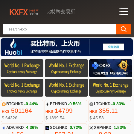
比特幣交易所
BTC/HKD
-0.44%
ETH/HKD
-0.56%
LTC/HKD
-0.33%
501164
14799
355.11
HK$
HK$
HK$
$ 64326
$ 1899.54
$ 45.58
ADA/HKD
-4.36%
SOL/HKD
-0.72%
XRP/HKD
-1.83%