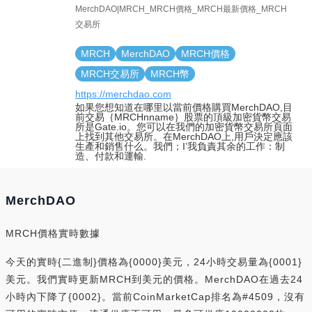
MerchDAO|MRCH_MRCH價格_MRCH最新價格_MRCH
交易所
MRCH
MerchDAO
MRCH價格
MRCH交易所
MRCH幣
https://merchdao.com
如果您想知道在哪里以當前價格購買MerchDAO,目
前交易｛MRCHnname｝股票的頂級加密貨幣交易
所是Gate.io。您可以在我們的加密貨幣交易所頁面
上找到其他交易所。在MerchDAO上,用戶決定應該
生產和銷售什么。我們；I’我負責其余的工作：制
造、付款和運輸.
MerchDAO
MRCH價格實時數據
今天的實時{二進制}價格為{0000}美元，24小時交易量為{0001}
美元。我們實時更新MRCH到美元的價格。MerchDAO在過去24
小時內下降了{0002}。當前CoinMarketCap排名為#4509，沒有