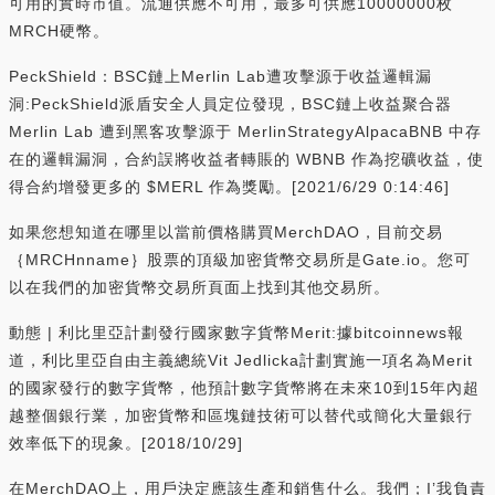
可用的實時市值。流通供應不可用，最多可供應10000000枚
MRCH硬幣。
PeckShield：BSC鏈上Merlin Lab遭攻擊源于收益邏輯漏
洞:PeckShield派盾安全人員定位發現，BSC鏈上收益聚合器
Merlin Lab 遭到黑客攻擊源于 MerlinStrategyAlpacaBNB 中存
在的邏輯漏洞，合約誤將收益者轉賬的 WBNB 作為挖礦收益，使
得合約增發更多的 $MERL 作為獎勵。[2021/6/29 0:14:46]
如果您想知道在哪里以當前價格購買MerchDAO，目前交易
｛MRCHnname｝股票的頂級加密貨幣交易所是Gate.io。您可
以在我們的加密貨幣交易所頁面上找到其他交易所。
動態 | 利比里亞計劃發行國家數字貨幣Merit:據bitcoinnews報
道，利比里亞自由主義總統Vit Jedlicka計劃實施一項名為Merit
的國家發行的數字貨幣，他預計數字貨幣將在未來10到15年內超
越整個銀行業，加密貨幣和區塊鏈技術可以替代或簡化大量銀行
效率低下的現象。[2018/10/29]
在MerchDAO上，用戶決定應該生產和銷售什么。我們；I’我負責