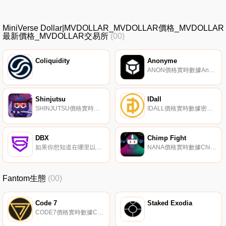
MiniVerse Dollar|MVDOLLAR_MVDOLLAR價格_MVDOLLAR
最新價格_MVDOLLAR交易所
(00)
Coliquidity
Anonyme
ANON價格實時數據Anonyme是一個自主的利率協議。
Shinjutsu
IDall
SHINJUTSU價格實時數據Shinjutsu是一種具有DeFi、NFT和多鏈兼容性的通縮代幣。它的目標是用柔術Dex提供一個更安全的空間。它還允許耕種和下注以獎勵持有者.
IDALL價格實時數據密碼在互聯網和區塊鏈上無處不在。IDall通過PASSCON和區塊鏈解決了ID和密碼的黑客問題。PASSCON是一種簡單而安全的身份驗證安全技術。如果你安裝了IDall應用程序,你可以用一個DID登錄任何地方,而不用擔心黑客攻擊.
DBX
Chimp Fight
如果你想知道在哪里以當前價格購買DBX,目前交易{DBX]股票的頂級加密貨幣交易所是LBank、BitMart、BitForex和ProBit Global。您可以在我們的加密貨幣交易所頁面上找到其他列表。DBX是一個全球生態系統,也是一個擁有自己的區塊鏈的平臺,用于標記資產.
NANA價格實時數據Chimp Fight是一款基于索拉納區塊鏈的生成性NFT游戲。玩家將能夠定制他們的黑猩猩戰士藝術,以反映他們的策略和風格,還可以裝備物品,消耗特質能量,并挑戰他們的同伴,以永遠記錄在區塊鏈上的結果進行戰斗。戰斗發展的幾個階段正在進行中,從2D文本戰斗到全VR交互.
Fantom生態
(00)
Code 7
Staked Exodia
CODE7價格實時數據Code 7正在構建一個去中心化的房地產投資平臺。通過算法穩定幣協議建立社區和貨幣基礎設施,該團隊計劃與世界各地的個人業主合作,通過去中心化金融之美重新定義房地產。該項目于4天前啟動,擁有一個非常活躍的社區.