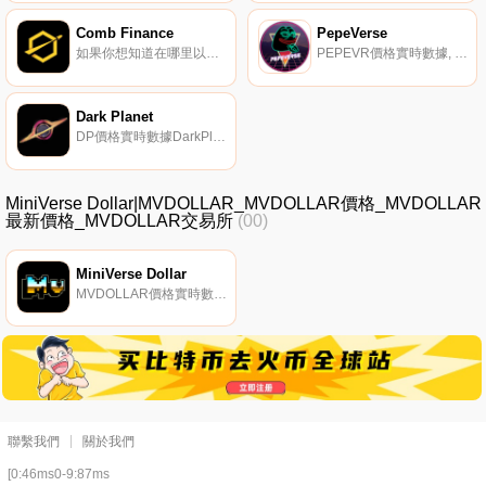
Comb Finance
PepeVerse
如果你想知道在哪里以當前價格購買Comb Finance,目前交易{Comb Finance]股票的頂級加密貨幣交易所是Beethoven X（Fantom）。您可以在我們的加密貨幣交易所頁面上找到其他列表.
PEPEVR價格實時數據, 首次玩2學習跨鏈MetaVerse VR游戲。與朋友一起探索PepeVerse,定制你的角色,打造你的公寓,獲得exp和crypto！身臨其境的游戲環境,可定制的角色和公寓。該代幣在游戲中用作貨幣,也用于購買允許完全擁有游戲物品的NFT.
Dark Planet
DP價格實時數據DarkPlanet是一款基于宇宙探索的黑暗森林法則的獨立區塊鏈游戲。該游戲基于Fantom（其他鏈稍后將擴展）,并且該游戲集成了Andre Cronje的Rarity合同。玩家可以使用他們獲得的稀有英雄角色來占領這個星球。游戲設置了各種游戲屬性,如冒險、探索和生存策略.
MiniVerse Dollar|MVDOLLAR_MVDOLLAR價格_MVDOLLAR
最新價格_MVDOLLAR交易所
(00)
MiniVerse Dollar
MVDOLLAR價格實時數據"；MiniVerse Dollar是Fantom Opera Network上的一種高收益算法穩定幣.
聯繫我們
關於我們
[0:46ms0-9:87ms