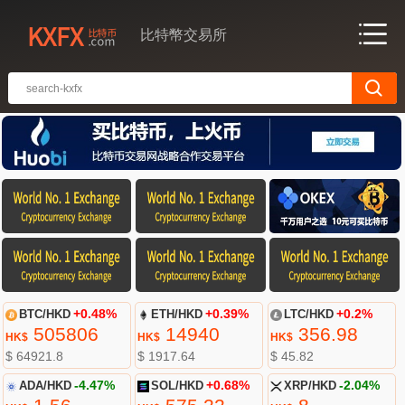
比特幣交易所
BTC/HKD
+0.48%
ETH/HKD
+0.39%
LTC/HKD
+0.2%
505806
14940
356.98
HK$
HK$
HK$
$ 64921.8
$ 1917.64
$ 45.82
ADA/HKD
-4.47%
SOL/HKD
+0.68%
XRP/HKD
-2.04%