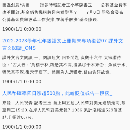
圖蟲創意/供圖 證券時報記者王小芊陳書玉 公募基金費率
改革開啟,基金銷售機構將迎何種變革？ 7月8日,證監會發布
公募基金費率改革工作安排,在著手解決“基金賺錢.
1900/1/1 0:00:00
2022-2023學年七年級語文上冊期末專項復習07 課外文
言文閱讀_ONS
課外文言文閱讀 一、閱讀短文,回答問題 貞觀十六年,太宗謂侍
臣：“古人云：‘鳥棲于林,猶恐其不高,復巢①于木末②；魚藏于水,
猶恐其不深,復穴于窟下。然而為人所獲者,皆由貪餌故也.
1900/1/1 0:00:00
人民幣匯率四日漲超500點，此輪貶值或告一段落_
來源：人民視覺 記者王玉 自上周五起,人民幣對美元連續走高,截
至周三15:20,在岸人民幣對美元報7.1936,累計漲幅達529個基
點,升幅達0.7%.
1900/1/1 0:00:00