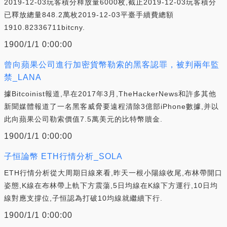
2019-12-03玩客積分釋放量6000枚,截止2019-12-03玩客積分
已釋放總量848.2萬枚2019-12-03平臺手續費總額
1910.82336711bitcny.
1900/1/1 0:00:00
曾向蘋果公司進行加密貨幣勒索的黑客認罪，被判兩年監
禁_LANA
據Bitcoinist報道,早在2017年3月,TheHackerNews和許多其他
新聞媒體報道了一名黑客威脅要遠程清除3億部iPhone數據,并以
此向蘋果公司勒索價值7.5萬美元的比特幣贖金.
1900/1/1 0:00:00
子恒論幣 ETH行情分析_SOLA
ETH行情分析從大周期日線來看,昨天一根小陽線收尾,布林帶開口
姿態,K線在布林帶上軌下方震蕩,5日均線在K線下方運行,10日均
線對應支撐位,子恒認為打破10均線就繼續下行.
1900/1/1 0:00:00