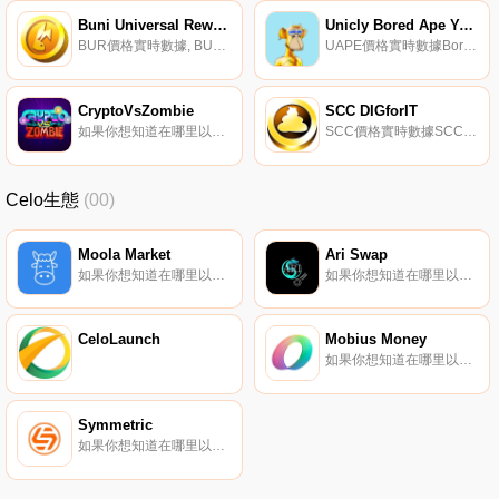
Buni Universal Reward
Unicly Bored Ape Yacht Club Collection
BUR價格實時數據, BUR或Bunicorn通用獎勵代幣是Bunicorn Metaverse中所有游戲的獎勵支付代幣。Bunicorn是一個強大的DEFI游戲平臺,旨在將DEFI和區塊鏈游戲體驗提升到一個新的水平.
UAPE價格實時數據Bored Ape Yacht Club是10000個獨特的Bored Ape NFT的集合,這些NFT是生活在以太坊區塊鏈上的獨特數字收藏品。你的無聊猿兼作你的游艇俱樂部會員卡,并授予會員專屬福利,其中第一項是使用the BATHROOM,一個合作涂鴉板.
CryptoVsZombie
SCC DIGforIT
如果你想知道在哪里以當前價格購買CryptoVsZomCVZe,目前交易{CryptoVsZomCVZe]股票的頂級加密貨幣交易所是Bilaxy。您可以在我們的加密貨幣交易所頁面上找到其他列表.
SCC價格實時數據SCC是給予DIG for IT平臺初始投資者的利潤分享代幣。據報道,SCC允許持有者獲得玩家產生的定期獎勵。它可以在游戲中挖掘,也可以從游戲中獲得獎勵.
Celo生態
(00)
Moola Market
Ari Swap
如果你想知道在哪里以當前價格購買Moola Market,目前交易{Moola Market]股票的頂級加密貨幣交易所是Ubeswap。您可以在我們的加密貨幣交易所頁面上找到其他列表。Moola是一個建立在移動第一Celo區塊鏈上的非托管流動性協議.
如果你想知道在哪里以當前價格購買Ari Swap,目前交易{Ari Swap]股票的頂級加密貨幣交易所是Ubeswap。您可以在我們的加密貨幣交易所頁面上找到其他列表。Ari Swap是一個社交區塊鏈平臺,專注于為社會公益創造社交樂趣。在賽洛生態系統的基礎上,我們正在建設創造者經濟.
CeloLaunch
Mobius Money
如果你想知道在哪里以當前價格購買MoMOBIus Money,目前交易{MoMOBIus Money]股票的頂級加密貨幣交易所是Ubeswap。您可以在我們的加密貨幣交易所頁面上找到其他列表.
Symmetric
如果你想知道在哪里以當前價格購買Symmetric,目前交易{Symmetric]股票的頂級加密貨幣交易所是Swapr（Gnosis）。您可以在我們的加密貨幣交易所頁面上找到其他列表。Symmetric是一個自動做市商（AMM）和去中心化交易所（DEX）,運行在Celo和xDai網絡上.