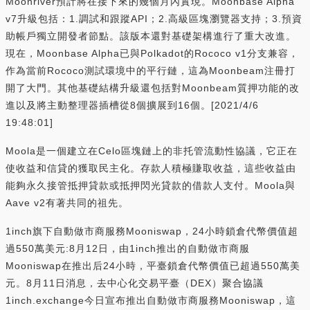
Moonriver預計將在接下來的幾個月內實現。Moonbase Alpha
v7升級包括：1.調試和跟蹤API；2.高級區塊瀏覽器支持；3.預資
助帳戶獨立開發者節點。該版本還對基礎架構進行了重大改進。
現在，Moonbase Alpha已與Polkadot的Rococo v1分支兼容，
作為當前Rococo測試環境中的平行鏈，這為Moonbeam注冊打
開了大門。其他基礎結構升級還包括對Moonbeam質押功能的改
進以及將主動整理器插槽從8個擴展到16個。[2021/4/6
19:48:01]
Moola是一個建立在Celo區塊鏈上的非托管流動性協議，它正在
使收益和信貸的獲取民主化。存款人積極賺取收益，這些收益由
能夠永久接管抵押貸款或抵押閃光貸款的借款人支付。Moola與
Aave v2有著共同的祖先。
1inch旗下自動做市商服務Mooniswap，24小時鎖倉代幣價值超
過550萬美元:8月12日，由1inch推出的自動做市商服
Mooniswap在推出后24小時，平臺鎖倉代幣價值已超過550萬美
元。8月11日消息，去中心化交易平臺（DEX）聚合協議
1inch.exchange今日宣布推出自動做市商服務Mooniswap，這