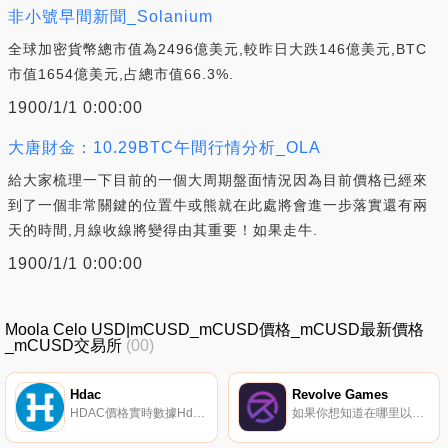
非小號早間新聞_Solanium
全球加密貨幣總市值為2496億美元,較昨日大跌146億美元,BTC
市值1654億美元,占總市值66.3%.
1900/1/1 0:00:00
大唐財金：10.29BTC午間行情分析_OLA
給大家梳理一下目前的一個大周期盤面情況因為目前價格已經來
到了一個非常關鍵的位置牛或熊就在此處將會進一步落實還有兩
天的時間,月線收線將變得由其重要！如果走牛.
1900/1/1 0:00:00
Moola Celo USD|mCUSD_mCUSD價格_mCUSD最新價格
_mCUSD交易所
(00)
Hdac
Revolve Games
HDAC價格實時數據Hdac（HDAC）是一種加密貨幣。用戶可以通過挖掘過程生成HDAC。
如果你想知道在哪里以當前價格購買Revolve Games,目前交易{Revolve Games]股票的頂級加密貨幣交易所是PancakeSwap（V2）和ApeSwap（BSC）。您可以在我們的加密貨幣交易所頁面上找到其他列表.