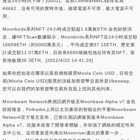
過去24小時內下降了{0002}。當前CoinMarketCap排名為
#4662，沒有可用的實時市值。循環電源不可用，最大電源不可
用。
Moonbirds系列NFT 24小時成交額超1.6萬枚ETH:金色財經消
息，據NFTScan數據顯示，Moonbirds系列NFT近24小時成交額
16609ETH（約5000萬美元），平均成交價37.15ETH。歷史累
計成交額11.07萬ETH，目前有6500個錢包地址持有其NFT。當
前地板價36.3ETH。[2022/4/22 14:41:20]
如果你想知道在哪里以當前價格購買Moola Celo USD，目前交
易{Moola Celo USD]股票的頂級加密貨幣交易所是Ubeswap。
您可以在我們的加密貨幣交易所頁面上找到其他列表。
Moonbeam Network將測試網升級至Moonbase Alpha v7:金色
財經報道，Polkadot上與以太坊兼容的智能合約平臺Moonbeam
Network官方發文宣布，已推出測試網最新版本Moonbase
Alpha v7。此版本改善了開發者體驗，并加強了網絡的穩定性和
去中心化。這些更新是向推出Moonriver邁出的重要一步，