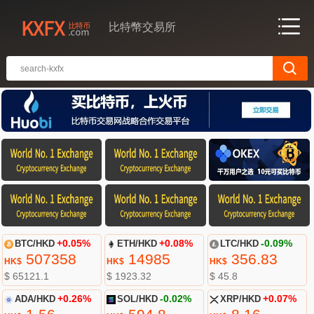
比特幣交易所
BTC/HKD
+0.05%
ETH/HKD
+0.08%
LTC/HKD
-0.09%
507358
14985
356.83
HK$
HK$
HK$
$ 65121.1
$ 1923.32
$ 45.8
ADA/HKD
+0.26%
SOL/HKD
-0.02%
XRP/HKD
+0.07%