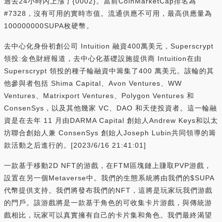
過去24小時內上漲了{0002}。當前CoinMarketCap排名為
#7328，沒有可用的實時市值。流通供應不可用，最高供應量為
100000000SUPA枚硬幣。
去中心化身份初創公司 Intuition 融資400萬美元，Superscrypt
領投:金色財經報道，去中心化基礎設施提供商 Intuition在由
Superscrypt 領投的種子輪融資中籌集了400 萬美元。該輪的其
他參與者包括 Shima Capital、Avon Ventures、WW
Ventures、Matrixport Ventures、Polygon Ventures 和
ConsenSys，以及其他幾家 VC、DAO 和天使投資者。這一輪融
資是在去年 11 月由DARMA Capital 創始人Andrew Keys和以太
坊聯合創始人兼 ConsenSys 創始人Joseph Lubin共同領導的籌
款活動之后進行的。[2023/6/16 21:41:01]
一款基于移動2D NFT的游戲，在FTM區塊鏈上賺取PVP游戲，
設置在另一個Metaverse中。我們的生態系統將由我們的$SUPA
代幣提供支持。我們將發布我們的NFT，這將是玩家玩我們游戲
的門戶。該游戲將是一款基于角色的可收集卡片游戲，與傳統游
戲相比，玩家可以真實擁有自己的卡片集和角色。我們最終渴望