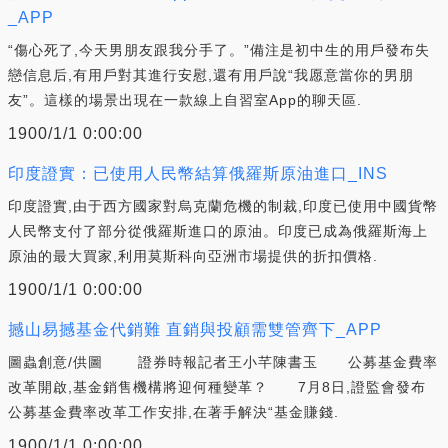
_APP
“傷心死了,今天男朋友跟我分手了。”備注是初中生的用戶發布失
戀信息后,有用戶對其進行安慰,還有用戶說“我愿意當你的男朋
友”。這樣的場景出現在一款線上自習室App的聊天區.
1900/1/1 0:00:00
印度證實：已使用人民幣結算俄羅斯原油進口_INS
印度證實,由于西方國家對烏克蘭危機的制裁,印度已使用中國貨幣
人民幣支付了部分從俄羅斯進口的原油。印度已成為俄羅斯海上
原油的最大買家,利用莫斯科向亞洲市場提供的折扣價格.
1900/1/1 0:00:00
撼山易撼基金代銷難 直銷與投顧需雙管齊下_APP
圖蟲創意/供圖 證券時報記者王小芊陳書玉 公募基金費率
改革開啟,基金銷售機構將迎何種變革？ 7月8日,證監會發布
公募基金費率改革工作安排,在著手解決“基金賺錢.
1900/1/1 0:00:00