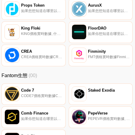
Props Token
AurusX
如果您想知道在哪里以當前價格購買Props Token,目前交易｛PROPSnname｝股票的頂級加密貨幣交易所是Gate.io。您可以在我們的加密貨幣交易所頁面上找到其他交易所。Props項目旨在增強幫助數字社區蓬勃發展的人的能力,并在應用程序開發人員和用戶之間建立更好的聯系.
如果您想知道在哪里以當前價格購買AurusX,目前交易｛AXnname｝股票的頂級加密貨幣交易所是MEXC、AscendEX（BitMax）和CEX.IO。您可以在我們的加密貨幣交易所頁面上找到其他交易所.
King Floki
FloorDAO
KING價格實時數據, 什么是二進制？King Floki是一種令人興奮的新BSC代幣,每周為持有者舉辦抽獎活動,他們的第一次抽獎將于下周日11月28日下午7點UTC舉行,屆時他們將在第一個彩票系統中捐出35000美元.
如果你想知道在哪里以當前價格購買FloorDAO,目前交易{FloorDAO]股票的頂級加密貨幣交易所是BKEX和Bilaxy。您可以在我們的加密貨幣交易所頁面上找到其他列表.
CREA
Finminity
CREA價格實時數據CREA（｛CREAnname｝）是一種加密貨幣。CREA目前的供應量為21213630.839,其中19327713.4721正在流通。最近已知的CREA價格為0.01327139美元,在過去24小時內上漲了0.00.
FMT價格實時數據Finminity渴望通過Polkadot支持的Know Your Business（KYB）、DAO、股權、投票和治理流程,通過DeFi為初創企業提供安全、輕松的融資.
Fantom生態
(00)
Code 7
Staked Exodia
CODE7價格實時數據Code 7正在構建一個去中心化的房地產投資平臺。通過算法穩定幣協議建立社區和貨幣基礎設施,該團隊計劃與世界各地的個人業主合作,通過去中心化金融之美重新定義房地產。該項目于4天前啟動,擁有一個非常活躍的社區.
Comb Finance
PepeVerse
如果你想知道在哪里以當前價格購買Comb Finance,目前交易{Comb Finance]股票的頂級加密貨幣交易所是Beethoven X（Fantom）。您可以在我們的加密貨幣交易所頁面上找到其他列表.
PEPEVR價格實時數據, 首次玩2學習跨鏈MetaVerse VR游戲。與朋友一起探索PepeVerse,定制你的角色,打造你的公寓,獲得exp和crypto！身臨其境的游戲環境,可定制的角色和公寓。該代幣在游戲中用作貨幣,也用于購買允許完全擁有游戲物品的NFT.