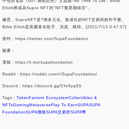
中包括電影《007:無暇赴死》主題曲-No Time To Die，Billie
Eilish將成為Supre NFT的“NFT繁星聯絡官”。
據悉，SupreNFT是?個多元化、集成化的NFT交易與創作平臺。
Billie Eilish是美國著名歌手、演員、模特。[2021/7/13 0:47:57]
推特：https://twitter.com/SupaFoundation
臉書：
電報：https://t.me/supafoundation
Reddit：https://reddit.com/r/SupaFoundation/
Discord：https://discord.gg/5Ye9yqSS
Tags：
Token
Fantom Ecosystem
Collectibles &
NFTs
Gaming
Metaverse
Play To Earn
SUPA
SUPA
Foundation
SUPA價格
SUPA交易所
SUPA幣