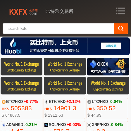
比特幣交易所
BTC/HKD
+0.77%
ETH/HKD
+2.12%
LTC/HKD
-0.04%
505383
14901.3
350.52
HK$
HK$
HK$
$ 64867.5
$ 1912.63
$ 44.99
ADA/HKD
-0.21%
SOL/HKD
+0.03%
XRP/HKD
-0.84%