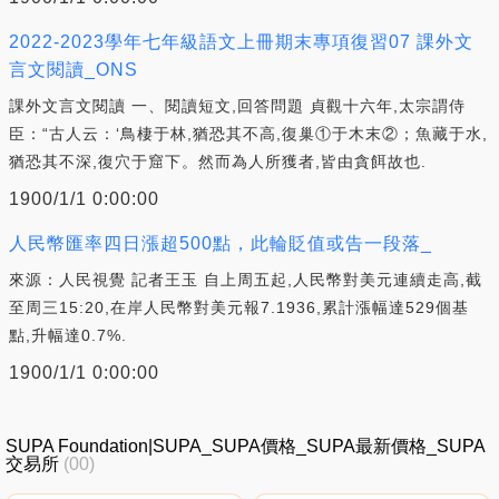
2022-2023學年七年級語文上冊期末專項復習07 課外文
言文閱讀_ONS
課外文言文閱讀 一、閱讀短文,回答問題 貞觀十六年,太宗謂侍
臣：“古人云：‘鳥棲于林,猶恐其不高,復巢①于木末②；魚藏于水,
猶恐其不深,復穴于窟下。然而為人所獲者,皆由貪餌故也.
1900/1/1 0:00:00
人民幣匯率四日漲超500點，此輪貶值或告一段落_
來源：人民視覺 記者王玉 自上周五起,人民幣對美元連續走高,截
至周三15:20,在岸人民幣對美元報7.1936,累計漲幅達529個基
點,升幅達0.7%.
1900/1/1 0:00:00
SUPA Foundation|SUPA_SUPA價格_SUPA最新價格_SUPA
交易所
(00)