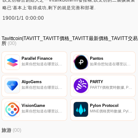
略已‘基本上’取得成功,剩下的就是完善和部署.
1900/1/1 0:00:00
Tavittcoin|TAVITT_TAVITT價格_TAVITT最新價格_TAVITT交易
所
(00)
Parallel Finance
Pantos
如果你想知道在哪里以當前價格購買Parallel Finance,目前交易{Parallel Finance]股票的頂級加密貨幣交易所是Kraken。您可以在我們的加密貨幣交易所頁面上找到其他列表.
如果你想知道在哪里以當前價格購買Pantos,目前交易{Pantos]股票的頂級加密貨幣交易所是Uniswap（V3）和Bitpanda Pro。您可以在我們的加密貨幣交易所頁面上找到其他列表.
AlgoGems
PARTY
如果你想知道在哪里以當前價格購買AlgoGems,目前交易{AlgoGems]股票的頂級加密貨幣交易所是ProBit Global和Tinyman。您可以在我們的加密貨幣交易所頁面上找到其他列表。Algorems是一個DAO為Algorand區塊鏈策劃和管理的NFT市場.
PARTY價格實時數據, PartySwap是雪崩網絡上的去中心化交易所（DEX）；它是一個自動做市商（AMM）,用戶可以在貨幣之間進行無許可的交換,并使用智能合約為任何給定的代幣對創建市場.
VisionGame
Pylon Protocol
如果你想知道在哪里以當前價格購買VisionGame,目前交易{VisionGame]股票的頂級加密貨幣交易所是Bitget、SuperEx、KuCoin、HuoVISION和MEXC。您可以在我們的加密貨幣交易所頁面上找到其他列表。VisionGame將傳統的游戲發布體驗帶到了區塊鏈世界.
MINE價格實時數據, Pylon Protocol是一個去中心化金融（DeFi）框架,用于本金保護、基于收益的產品和服務。Pylon由Terraform Labs（TFL）在Terra區塊鏈上構建,引入了一種新的機制,用于在用戶和服務提供商之間進行長期激勵,通過現金流而不是前期支出進行支付.
旅游
(00)