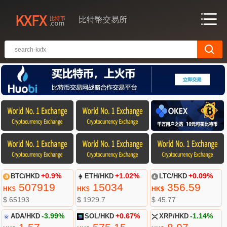
比特幣交易所
BTC/HKD
+0.9%
ETH/HKD
+1.02%
LTC/HKD
+0.09%
507919
15034
356.59
HK$
HK$
HK$
$ 65193
$ 1929.7
$ 45.77
ADA/HKD
-3.99%
SOL/HKD
+0.67%
XRP/HKD
-1.14%