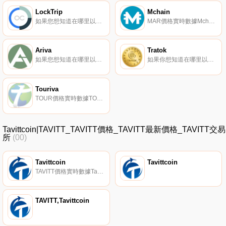
LockTrip
Mchain
如果您想知道在哪里以當前價格購買LockTrip,目前交易｛LOCnname｝股票的頂級加密貨幣交易所是KuCoin、HitBTC和FMFW.io。您可以在我們的加密貨幣交易所頁面上找到其他交易所.
MAR價格實時數據Mchain（MAR）是一種加密貨幣。Mchain的電流供應量為90428775。Mchain的最后已知價格為0.00002406美元,在過去24小時內上漲了0.00。更多信息請訪問https://mchain.network/.
Ariva
Tratok
如果您想知道在哪里以當前價格購買Ariva,目前交易｛ARVnname｝股票的頂級加密貨幣交易所是Bitrue、CoinTiger、LBank、Gate.io和XT.COM。您可以在我們的加密貨幣交易所頁面上找到其他交易所。Ariva是旅游業的區塊鏈解決方案.
如果你想知道在哪里以當前價格購買Tratok,目前交易{Tratok]股票的頂級加密貨幣交易所是Mercatox。您可以在我們的加密貨幣交易所頁面上找到其他列表。Tratok將自己描述為TratokTravel應用程序中用于預訂旅行和旅游服務的令牌.
Touriva
TOUR價格實時數據TOURIVA是一家由區塊鏈支持的全球分布式公司。游客可以使用TOURIVA應用程序與遍布世界各地的房東預訂度假。度假費用使用TOUR幣支付,投資者可以通過我們自己的交易所Crex24將其作為商品進行交易,未來還可以通過其他流行的在線加密貨幣交易平臺進行交易.
Tavittcoin|TAVITT_TAVITT價格_TAVITT最新價格_TAVITT交易
所
(00)
Tavittcoin
Tavittcoin
TAVITT價格實時數據Tavitt建立了一個平臺,允許旅行者在旅行時賺取收入。
TAVITT,Tavittcoin