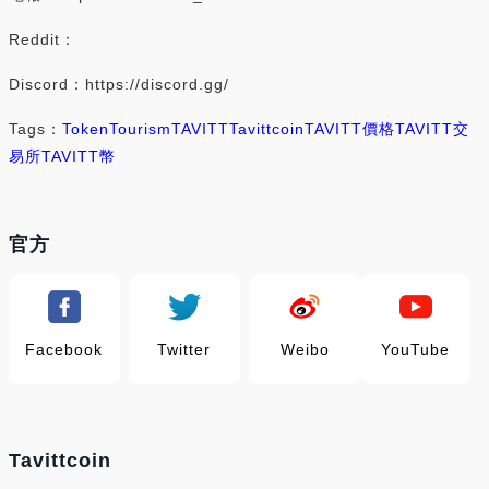
Reddit：
Discord：https://discord.gg/
Tags：
Token
Tourism
TAVITT
Tavittcoin
TAVITT價格
TAVITT交
易所
TAVITT幣
官方
Facebook
Twitter
Weibo
YouTube
Tavittcoin