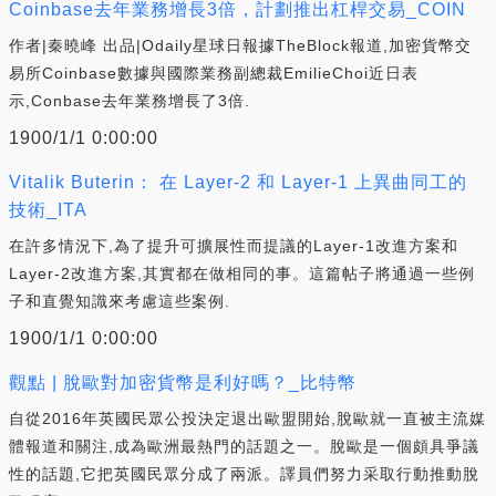
Coinbase去年業務增長3倍，計劃推出杠桿交易_COIN
作者|秦曉峰 出品|Odaily星球日報據TheBlock報道,加密貨幣交
易所Coinbase數據與國際業務副總裁EmilieChoi近日表
示,Conbase去年業務增長了3倍.
1900/1/1 0:00:00
Vitalik Buterin： 在 Layer-2 和 Layer-1 上異曲同工的
技術_ITA
在許多情況下,為了提升可擴展性而提議的Layer-1改進方案和
Layer-2改進方案,其實都在做相同的事。這篇帖子將通過一些例
子和直覺知識來考慮這些案例.
1900/1/1 0:00:00
觀點 | 脫歐對加密貨幣是利好嗎？_比特幣
自從2016年英國民眾公投決定退出歐盟開始,脫歐就一直被主流媒
體報道和關注,成為歐洲最熱門的話題之一。脫歐是一個頗具爭議
性的話題,它把英國民眾分成了兩派。譯員們努力采取行動推動脫