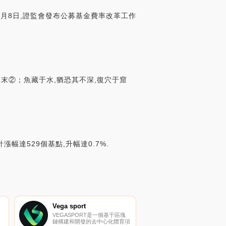
8日,證監會發布公募基金費率改革工作
木末②；魚藏于水,猶恐其不深,復穴于窟
漲幅達529個基點,升幅達0.7%.
Vega sport
VEGASPORT是一個基于區塊
鏈構建和開發的去中心化體育項