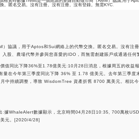
IS價格實時數據Trellis是一個開源的多鏈自動做市商（AMM）協議,用于Apt
換。匿名交易。沒有注冊。沒有注冊。沒有登錄。無需KYC.
AMM）協議，用于Aptos和Sui網絡上的代幣交換。匿名交易。沒有
網絡上交易、入股、農場代幣并參與您喜愛的IDO，而無需創建賬戶或通過任何
密資產價值同比下降36%至1.78億美元:10月28日消息，根據周五的
資產持有量在今年第三季度同比下降 36% 至 1.78 億美元。去年第三季度
月中持續調整，導致 WisdomTree 資產折舊 8700 萬美元。相比
轉出:據WhaleAlert數據顯示，北京時間04月28日10:35, 700萬枚USDT
。[2020/4/28]