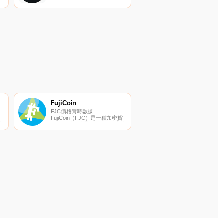
在
目,旨在滿足新時代技術用戶的
需求和總體趨勢。VEGA體育構
建具有突出新功能的產品和服
紅
務,將區塊鏈技術應用于體育領
域我們的功能體育愛好者社區
源
（VEGADAO）這是我們分享喜
愛的體育知識的地方,在這里參
加比賽,展示體育天賦和預測體
育.
FujiCoin
FJC價格實時數據
FujiCoin（FJC）是一種加密貨
成
幣。用戶可以通過挖掘過程生成
FJC。FujiCoin的電流供應量為
4293543833。最近已知的
知
FujiCoin價格為0.00019333美元,
在過去24小時內上漲了0.00.