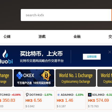
公鏈
游戲
金融
交
TC/HKD
+0.04%
DOT/HKD
-1.07%
ADA/HKD
-1.03%
SOL/HKD
-0.3
350.83
6.56
1.46
574.69
$
HK$
HK$
HK$
.03
$ 0.842
$ 0.187
$ 73.763