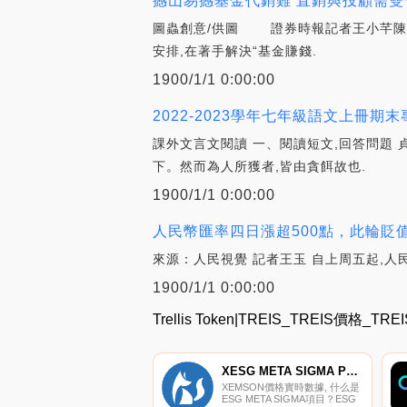
撼山易撼基金代銷難 直銷與投顧需雙
圖蟲創意/供圖 證券時報記者王小芊陳
安排,在著手解決“基金賺錢.
1900/1/1 0:00:00
2022-2023學年七年級語文上冊期
課外文言文閱讀 一、閱讀短文,回答問題 
下。然而為人所獲者,皆由貪餌故也.
1900/1/1 0:00:00
人民幣匯率四日漲超500點，此輪貶
來源：人民視覺 記者王玉 自上周五起,人民幣
1900/1/1 0:00:00
Trellis Token|TREIS_TREIS價格_
XESG META SIGMA PROJECT
XEMSON價格實時數據, 什么是
ESG META SIGMA項目？ESG