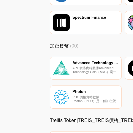
META SIGMA項目（以下簡稱
EMS項目）旨在使個人和公司能
夠自然地參與日常生活中的脫碳
活動。為了實現這一目標,EMS
項目開發了針對公司的ESG自我
Spectrum Finance
評估系統的主要引擎,并為個人
推出了環保服務.
加密貨幣
(00)
Advanced Technology Coin
ARC價格實時數據Advanced
Technology Coin（ARC）是一
種加密貨幣。用戶可以通過挖掘
過程生成ARC。Advanced
Technology Coin的電流供應為
29835562.09256306.
Photon
PHO價格實時數據
Photon（PHO）是一種加密貨
幣。用戶可以通過挖掘過程生成
PHO。Photon的電流供應為
43466987494.44951。Photon的
最后已知價格為0.00000441美
Trellis Token|TREIS_TREIS價格_
元,在過去24小時內上漲了0.00.