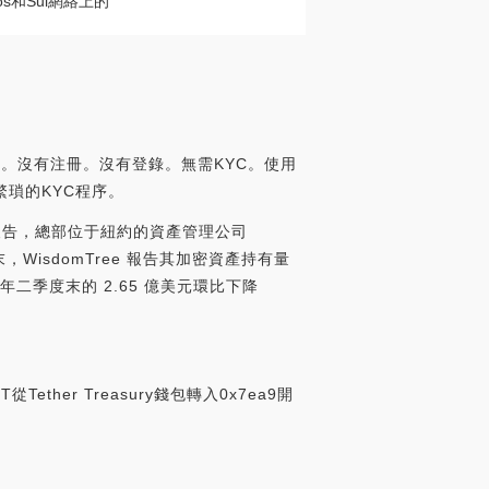
os和Sui網絡上的
注冊。沒有注冊。沒有登錄。無需KYC。使用
繁瑣的KYC程序。
收益報告，總部位于紐約的資產管理公司
末，WisdomTree 報告其加密資產持有量
今年二季度末的 2.65 億美元環比下降
從Tether Treasury錢包轉入0x7ea9開