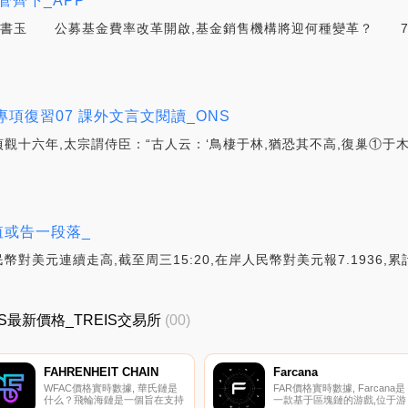
管齊下_APP
書玉 公募基金費率改革開啟,基金銷售機構將迎何種變革？ 7月
末專項復習07 課外文言文閱讀_ONS
貞觀十六年,太宗謂侍臣：“古人云：‘鳥棲于林,猶恐其不高,復巢①于
值或告一段落_
對美元連續走高,截至周三15:20,在岸人民幣對美元報7.1936,累計
TREIS最新價格_TREIS交易所
(00)
FAHRENHEIT CHAIN
Farcana
WFAC價格實時數據, 華氏鏈是
FAR價格實時數據, Farcana是
什么？飛輪海鏈是一個旨在支持
一款基于區塊鏈的游戲,位于游