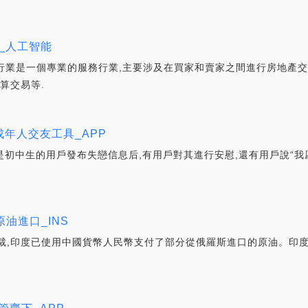
_人工智能
中介行業是一個專業的服務行業,主要涉及在買家和賣家之間進行房地產
算交易等.
年人交友工具_APP
注是初中生的用戶發布失戀信息后,有用戶對其進行安慰,還有用戶說“
油進口_INS
裁,印度已使用中國貨幣人民幣支付了部分從俄羅斯進口的原油。印