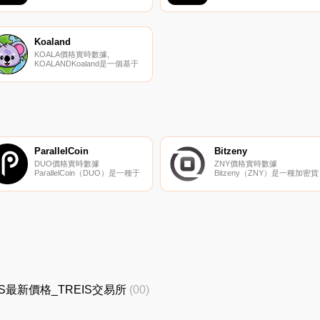
去中心化金融應用、區塊鏈開源
戲Metaverse中,游戲傳說發生
和智能合約的項目。華氏度；的
2073年的火星上。在地球資源
目標是成為一個成功的擴展解決
因多次戰爭和流行病而枯竭后,
方案并推動快速增長.
人類開始派遣探險隊前往這顆
色星球尋找新家,他們很快發現
Koaland
了銀河系中發現的最強大的能
KOALA價格實時數據,
Infilium.
KOALANDKoaland是一個基于
模因的加密貨幣項目,它采用不
同的技術方法,讓你能夠適應健
康的生活方式。您將移動以解鎖
Koaland；s代幣、NFT和VIP獎
勵。我們備受期待的移動和狩獵
功能將讓您有機會獲得
Koaland-；s代幣、NFT和VIP免
費獎勵.
ParallelCoin
Bitzeny
DUO價格實時數據
ZNY價格實時數據
ParallelCoin（DUO）是一種于
Bitzeny（ZNY）是一種加密貨
2014年推出的加密貨幣。用戶
幣。用戶可以通過挖掘過程生
可以通過挖掘過程生成DUO。
ZNY。Bitzeny目前的供應量為
ParallelCoin的電流供應為
197510000,流通量為
314718.641345。最近已知的
75614500。Bitzeny的最后已
ParallelCoin價格為0.19686697
價格為0.00021814美元,在過去
美元,在過去24小時內上漲了
24小時內上漲了0.00.
0.00.
TREIS最新價格_TREIS交易所
(00)