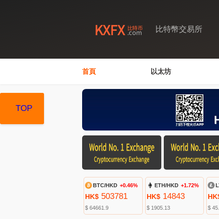
比特幣交易所
首頁
以太坊
TOP
TOP
TOP
BTC/HKD
+0.46%
ETH/HKD
+1.72%
L
503781
14843
HK$
HK$
HK
$ 64661.9
$ 1905.13
$ 45