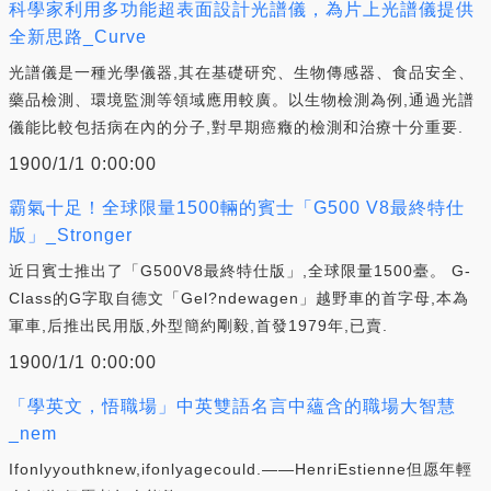
科學家利用多功能超表面設計光譜儀，為片上光譜儀提供
全新思路_Curve
光譜儀是一種光學儀器,其在基礎研究、生物傳感器、食品安全、
藥品檢測、環境監測等領域應用較廣。以生物檢測為例,通過光譜
儀能比較包括病在內的分子,對早期癌癥的檢測和治療十分重要.
1900/1/1 0:00:00
霸氣十足！全球限量1500輛的賓士「G500 V8最終特仕
版」_Stronger
近日賓士推出了「G500V8最終特仕版」,全球限量1500臺。 G-
Class的G字取自德文「Gel?ndewagen」越野車的首字母,本為
軍車,后推出民用版,外型簡約剛毅,首發1979年,已賣.
1900/1/1 0:00:00
「學英文，悟職場」中英雙語名言中蘊含的職場大智慧
_nem
Ifonlyyouthknew,ifonlyagecould.——HenriEstienne但愿年輕