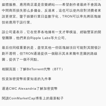
媒體服務、應用商店還是音樂網站——希望創作者最終不會因為
中間商而損失那么多傭金。反過來，這也可以使內容對消費者來
說更便宜。鑒于娛樂行業日益數字化，TRON可以率先將區塊鏈
技術應用于該行業。
該公司還表示，它在世界各地擁有一支才華橫溢、經驗豐富的開
發團隊，他們來自Ripple Labs等大公司。
最后但同樣重要的是，盡管其他一些區塊鏈項目可能對其開發計
劃不透明，但TRON通過提供一個顯示其未來幾年意圖的路線
圖，提供了一個不同點。
相關頁面：了解BitTorrent代幣（BTT）
投資加密貨幣前要知道的九件事
通過CMC Alexandria了解加密貨幣
閱讀CoinMarketCap博客上的最新帖子