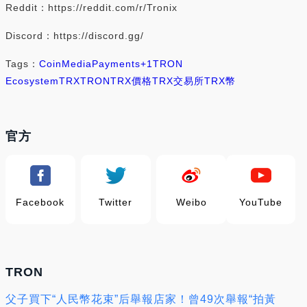
Reddit：https://reddit.com/r/Tronix
Discord：https://discord.gg/
Tags：
Coin
Media
Payments
+1
TRON
Ecosystem
TRX
TRON
TRX價格
TRX交易所
TRX幣
官方
Facebook
Twitter
Weibo
YouTube
TRON
父子買下“人民幣花束”后舉報店家！曾49次舉報“拍黃