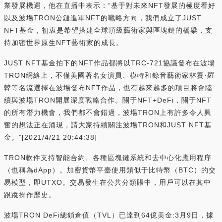
業發展機遇，他在直播中表示：“基于對未來NFT發展的極度看好
以及波場TRON公鏈進軍NFT的戰略方向，我們成立了JUST
NFT基金，初衷是希望搭建全球頂級藝術家與區塊鏈的橋梁，支
持加密世界原生NFT藝術家的成長。
JUST NFT基金拍下的NFT作品都將以TRC-721協議發布在波場
TRON網絡上，不僅美國著名女演員、模特和錄音藝術家林賽·羅
韓等名流選擇在波場發布NFT作品，也有越來越多的項目將會陸
續與波場TRON開展深度戰略合作。關于NFT+DeFi，關于NFT
的所有潛力機會，我們都不會錯過，波場TRON上有許多令人興
奮的想法正在涌現，請大家持續關注波場TRON和JUST NFT基
金。”[2021/4/21 20:44:38]
TRON軟件支持智能合約、各種區塊鏈系統和去中心化應用程序
（也稱為dApp）。加密貨幣平臺使用類似于比特幣（BTC）的交
易模型，即UTXO。交易發生在公共分類賬中，用戶可以在其中
跟蹤操作歷史。
波場TRON DeFi總鎖倉值（TVL）已達到64億美金:3月9日，據