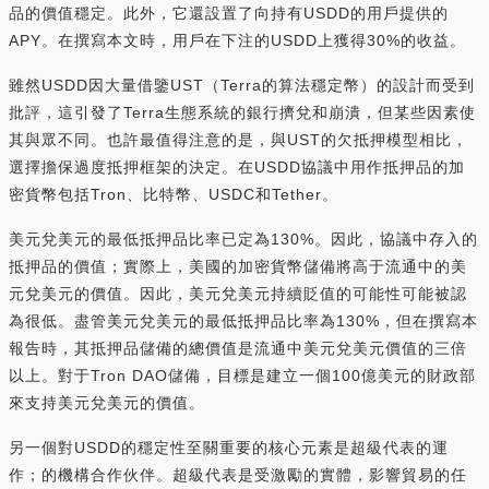
品的價值穩定。此外，它還設置了向持有USDD的用戶提供的
APY。在撰寫本文時，用戶在下注的USDD上獲得30%的收益。
雖然USDD因大量借鑒UST（Terra的算法穩定幣）的設計而受到
批評，這引發了Terra生態系統的銀行擠兌和崩潰，但某些因素使
其與眾不同。也許最值得注意的是，與UST的欠抵押模型相比，
選擇擔保過度抵押框架的決定。在USDD協議中用作抵押品的加
密貨幣包括Tron、比特幣、USDC和Tether。
美元兌美元的最低抵押品比率已定為130%。因此，協議中存入的
抵押品的價值；實際上，美國的加密貨幣儲備將高于流通中的美
元兌美元的價值。因此，美元兌美元持續貶值的可能性可能被認
為很低。盡管美元兌美元的最低抵押品比率為130%，但在撰寫本
報告時，其抵押品儲備的總價值是流通中美元兌美元價值的三倍
以上。對于Tron DAO儲備，目標是建立一個100億美元的財政部
來支持美元兌美元的價值。
另一個對USDD的穩定性至關重要的核心元素是超級代表的運
作；的機構合作伙伴。超級代表是受激勵的實體，影響貿易的任