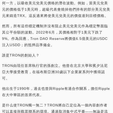
何一方，以吸收美元兌美元價格的潛在波動。例如，當美元兌美
元的價格低于1美元時，超級代表會燒掉他們持有的部分美元兌美
元來鑄造TRX。這反過來將使美元兌美元的價值達到目標價格。
然而，所有這些穩定機制并沒有阻止美元兌美元作為穩定幣面臨
其公平份額的波動。2022年6月，其價格相對于1美元下跌了
9%。作為回應，Tron DAO Reserve將價值6.5億美元的USDC
注入USDD；的抵押品準備金。
誰是TRON的創始人？
TRON由現任首席執行官的孫創立。他曾在北京大學和賓夕法尼
亞大學接受教育，在福布斯亞洲30歲以下企業家系列中獲得認
可。
他出生于1990年，過去也曾與Ripple有過合作關系，擔任Ripple
在大中華區的首席代表。
是什么使TRON獨一無二？TRON將自己定位為一個內容創作者
可以直接與觀眾聯系的環境。通過取消集中式平臺——無論是流