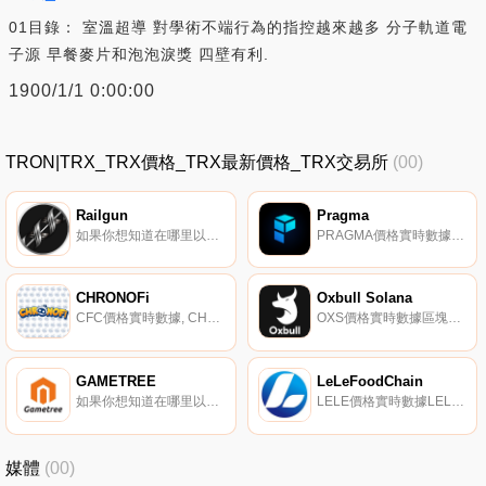
01目錄： 室溫超導 對學術不端行為的指控越來越多 分子軌道電
子源 早餐麥片和泡泡淚獎 四壁有利.
1900/1/1 0:00:00
TRON|TRX_TRX價格_TRX最新價格_TRX交易所
(00)
Railgun
Pragma
如果你想知道在哪里以當前價格購買Railgun,目前交易{Railgun]股票的頂級加密貨幣交易所是BKEX、CoinEx、SushiSwap和Bancor Network。您可以在我們的加密貨幣交易所頁面上找到其他列表.
PRAGMA價格實時數據Pragma是一種FTM Native數學增強的rebase代幣,在FTM上提供最高的固定APY,也是行業中支付速度最快的代幣之一。該代幣提供了一個自動下注協議,使PRAGMA代幣能夠以固定的速率具有自動下注和復合功能.
CHRONOFi
Oxbull Solana
CFC價格實時數據, CHRONOFi是一款戰略性的2D回合制RPG和3D MMORPG游戲,即Play to Earn,任何人都可以通過熟練的游戲和對生態系統的貢獻來賺取代幣。玩家可以戰斗、收集和制造機器人。允許社區開發人員在CHRONOFi中構建自己的工具和體驗.
OXS價格實時數據區塊鏈項目孵化器和技術愛好者為技術愛好者推出的平臺。
GAMETREE
LeLeFoodChain
如果你想知道在哪里以當前價格購買GAMETREE,目前交易{GAMETREE]股票的頂級加密貨幣交易所是XT.COM和MEXC。您可以在我們的加密貨幣交易所頁面上找到其他列表。GTCOIN平臺是一個基于區塊鏈的元總線平臺,是一個使用NFT的P2E游戲平臺.
LELE價格實時數據LELE食品鏈是可用于食品行業的區塊鏈。這是關于幫助管理糧食系統。有許多演員；LELE食物鏈中的利益。有供應商提供食品,也可能有聚合商、零售商和最終銷售食品的人。LELE食物鏈在很大程度上旨在幫助管理一系列行動和后續交易.
媒體
(00)