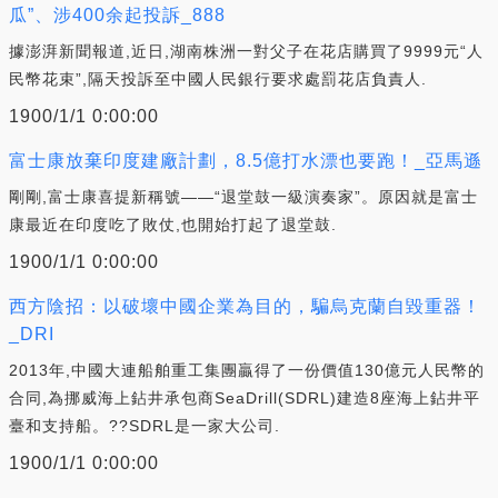
瓜”、涉400余起投訴_888
據澎湃新聞報道,近日,湖南株洲一對父子在花店購買了9999元“人
民幣花束”,隔天投訴至中國人民銀行要求處罰花店負責人.
1900/1/1 0:00:00
富士康放棄印度建廠計劃，8.5億打水漂也要跑！_亞馬遜
剛剛,富士康喜提新稱號——“退堂鼓一級演奏家”。原因就是富士
康最近在印度吃了敗仗,也開始打起了退堂鼓.
1900/1/1 0:00:00
西方陰招：以破壞中國企業為目的，騙烏克蘭自毀重器！
_DRI
2013年,中國大連船舶重工集團贏得了一份價值130億元人民幣的
合同,為挪威海上鉆井承包商SeaDrill(SDRL)建造8座海上鉆井平
臺和支持船。??SDRL是一家大公司.
1900/1/1 0:00:00