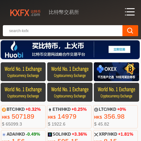
比特幣交易所
BTC/HKD
+0.32%
ETH/HKD
+0.25%
LTC/HKD
+0%
507189
14979
356.98
HK$
HK$
HK$
$ 65099.3
$ 1922.6
$ 45.82
ADA/HKD
-0.49%
SOL/HKD
+3.36%
XRP/HKD
+1.81%