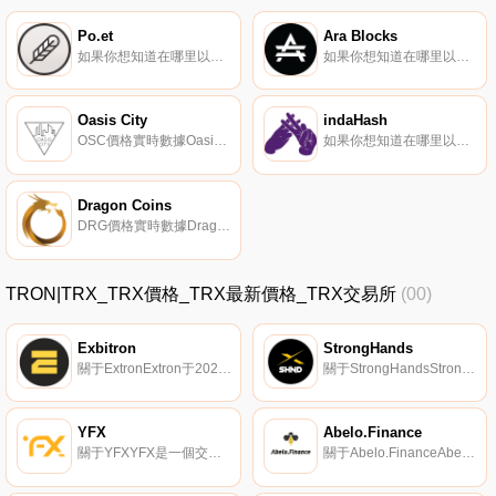
Po.et
Ara Blocks
如果你想知道在哪里以當前價格購買Po.et,目前交易{Po.et]股票的頂級加密貨幣交易所是HitBTC。您可以在我們的加密貨幣交易所頁面上找到其他列表。Po.et（POE）是一種加密貨幣,在以太坊平臺上運行。Po.et的電流供應量為3141592653.
如果你想知道在哪里以當前價格購買Ara Blocks,目前交易{Ara Blocks]股票的頂級加密貨幣交易所是MEXC。您可以在我們的加密貨幣交易所頁面上找到其他列表。阿臘是什么？Ara是一個開源的去中心化內容平臺,旨在獎勵直接從創作者和出版商那里購買和托管內容的粉絲,而不需要中間人.
Oasis City
indaHash
OSC價格實時數據Oasis City將自己描述為一個虛擬現實平臺,為用戶提供參與基于區塊鏈的國際生態系統的機會.
如果你想知道在哪里以當前價格購買indaHash,目前交易{indaHash]股票的頂級加密貨幣交易所是HitBTC。您可以在我們的加密貨幣交易所頁面上找到其他列表。indaHash（IDH）是一種加密貨幣,在以太坊平臺上運行.
Dragon Coins
DRG價格實時數據Dragon Coins（DRG）是一種加密貨幣,在以太坊平臺上運行。Dragon Coins的電流供應量為442695970.07088,其中348657484.0176098正在流通.
TRON|TRX_TRX價格_TRX最新價格_TRX交易所
(00)
Exbitron
StrongHands
關于ExtronExtron于2021年5月推出,是一家總部位于德國的集中式交易所,旨在提供盡可能低的費用。我們主要專注于altcoins和新推出的項目.
關于StrongHandsStrongHandsExchange（SHNDX）于2020年5月推出,將自己描述為｛nname｝社區支持的混合交易所。它在蘇格蘭注冊.
YFX
Abelo.Finance
關于YFXYFX是一個交易平臺,通過ETH、Tron、BSC、Heco、OKEx Chain、Polkadot提供高達100倍的杠桿率,在BTC、ETH和其他加密資產上進行交易。通過發明QIC-AMM,｛nname｝提供高流動性和低滑動。YFX是一個去中心化的永久交易平臺.
關于Abelo.FinanceAbelo.Finance是在TRON上交換TRC-20代幣的DEX協議。它不需要可信的中介機構或不必要的傭金形式,從而實現快速高效的交易。優點包括去中心化、抗審查和安全性,它是GPL下的開源軟件.