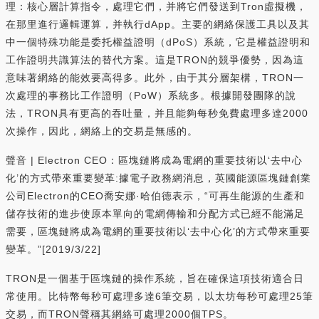
理：核心層計算指令，處理它們，并將它們發送到Tron虛擬機，
在那里進行邏輯運算，并執行dApp。主要的網絡保護工具以及其
中一個特殊功能是委托權益證明（dPoS）系統，它是權益證明和
工作證明共識算法的替代方案。這是TRON的競爭優勢，因為這
意味著網絡的能效要高得多。此外，由于其分層架構，TRON一
次處理的事務比工作證明（PoW）系統多。根據開發團隊的說
法，TRON具有更高的吞吐量，并且能夠每秒免費處理多達2000
次操作，因此，網絡上的交易是無感的。
聲音 | Electron CEO：區塊鏈將成為電網的重要技術以‘去中心
化’的方式帶來重要變革:據電子政務網消息，英國能源區塊鏈創業
公司Electron的CEO喬安娜·哈伯德表示，“可再生能源的生產和
儲存技術的進步使原本單向的電網傳輸和分配方式已經不能滿足
需要，區塊鏈將成為電網的重要技術以‘去中心化’的方式帶來重要
變革。”[2019/3/22]
TRON是一個基于區塊鏈的操作系統，旨在確保這項技術適合日
常使用。比特幣每秒可處理多達6筆交易，以太坊每秒可處理25筆
交易，而TRON聲稱其網絡可處理2000個TPS。